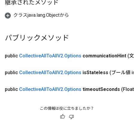
継承されたメソッド
クラスjava.lang.Objectから
パブリックメソッド
public
Collective
All
To
All
V2
.
Options
communication
Hint
(文
public
Collective
All
To
All
V2
.
Options
is
Stateless
(ブール値 i
public
Collective
All
To
All
V2
.
Options
timeout
Seconds
(Floa
この情報は役に立ちましたか？