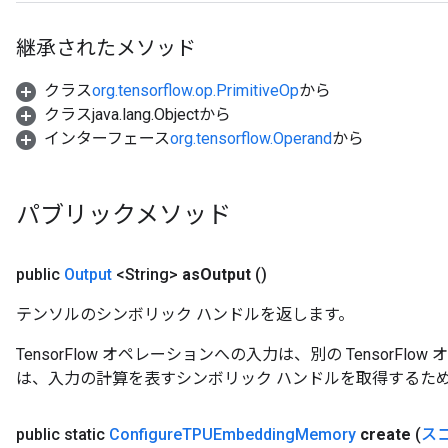
継承されたメソッド
クラス
org.tensorflow.op.PrimitiveOp
から
クラスjava.lang.Objectから
インターフェース
org.tensorflow.Operand
から
パブリックメソッド
public
Output
<String>
as
Output
()
テンソルのシンボリック ハンドルを返します。
TensorFlow オペレーションへの入力は、別の TensorF
は、入力の計算を表すシンボリック ハンドルを取得するた
public static
Configure
TPUEmbedding
Memory
create
(
ス