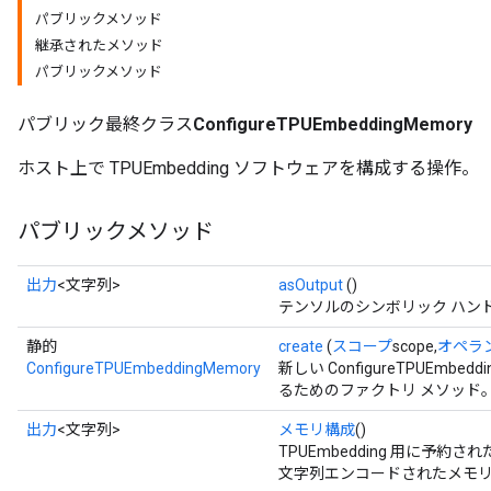
パブリックメソッド
継承されたメソッド
パブリックメソッド
パブリック最終クラス
ConfigureTPUEmbeddingMemory
ホスト上で TPUEmbedding ソフトウェアを構成する操作。
パブリックメソッド
出力
<文字列>
asOutput
()
テンソルのシンボリック ハン
静的
create
(
スコープ
scope,
オペラ
ConfigureTPUEmbeddingMemory
新しい ConfigureTPUEmb
るためのファクトリ メソッド
出力
<文字列>
メモリ構成
()
TPUEmbedding 用に予
文字列エンコードされたメモ