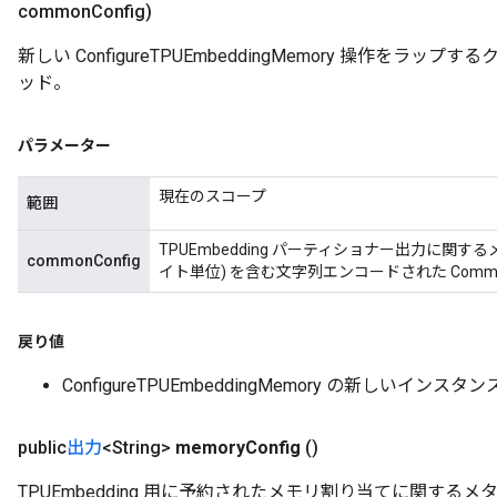
common
Config)
新しい ConfigureTPUEmbeddingMemory 操作を
ッド。
パラメーター
現在のスコープ
範囲
TPUEmbedding パーティショナー出力に関す
commonConfig
イト単位) を含む文字列エンコードされた CommonCo
戻り値
ConfigureTPUEmbeddingMemory の新しいインスタン
public
出力
<String>
memory
Config
()
TPUEmbedding 用に予約されたメモリ割り当てに関す