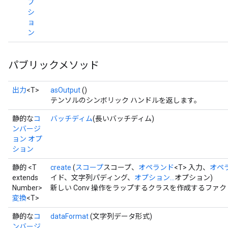
プ
シ
ョ
ン
パブリックメソッド
出力
<T>
asOutput
()
テンソルのシンボリック ハンドルを返します。
静的な
コ
バッチディム
(長いバッチディム)
ンバージ
ョン オプ
ション
静的 <T
create
(
スコープ
スコープ、
オペランド
<T> 入力、
オペ
extends
イド、文字列パディング、
オプション...
オプション)
Number>
新しい Conv 操作をラップするクラスを作成するファク
変換
<T>
静的な
コ
dataFormat
(文字列データ形式)
ンバージ