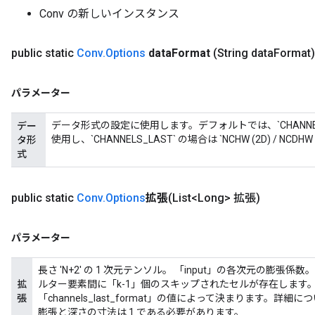
Conv の新しいインスタンス
public static
Conv
.
Options
data
Format
(String data
Format)
パラメーター
データ形式の設定に使用します。デフォルトでは、`CHANNELS_FIRST`
デー
使用し、`CHANNELS_LAST` の場合は `NCHW (2D) / NCDH
タ形
式
public static
Conv
.
Options
拡張
(List<Long> 拡張)
パラメーター
長さ 'N+2' の 1 次元テンソル。 「input」の各次元の膨張係
拡
ルター要素間に「k-1」個のスキップされたセルが存在します
張
「channels_last_format」の値によって決まります。
膨張と深さの寸法は 1 である必要があります。