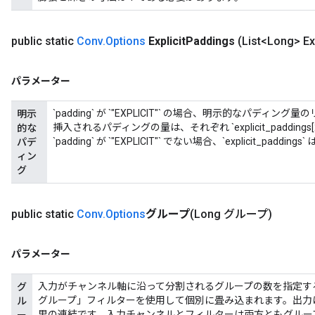
public static
Conv
.
Options
Explicit
Paddings
(List<Long> Exp
パラメーター
`padding` が `"EXPLICIT"` の場合、明示的なパディ
明示
挿入されるパディングの量は、それぞれ `explicit_paddings[2 * i]` と
的な
`padding` が `"EXPLICIT"` でない場合、`explicit_pa
パデ
ィン
グ
public static
Conv
.
Options
グループ
(Long グループ)
パラメーター
入力がチャンネル軸に沿って分割されるグループの数を指定す
グ
グループ」フィルターを使用して個別に畳み込まれます。出力
ル
果の連結です。入力チャンネルとフィルターは両方ともグルー