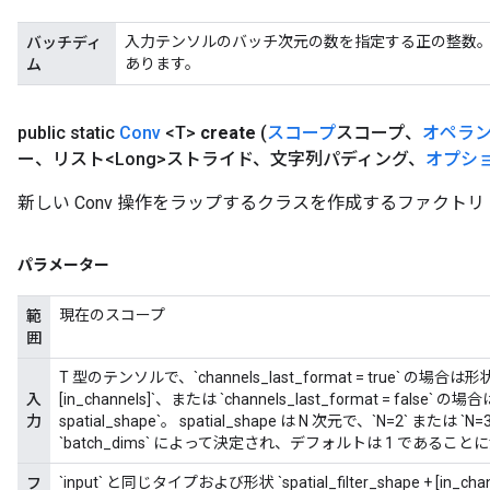
入力テンソルのバッチ次元の数を指定する正の整数
バッチディ
あります。
ム
public static
Conv
<T>
create
(
スコープ
スコープ、
オペラ
ー、リスト<Long>ストライド、文字列パディング、
オプシ
新しい Conv 操作をラップするクラスを作成するファクトリ
パラメーター
現在のスコープ
範
囲
T 型のテンソルで、`channels_last_format = true` の場合は形状 `ba
入
[in_channels]`、または `channels_last_format = false` の場合は
力
spatial_shape`。 spatial_shape は N 次元で、`N=2` または
`batch_dims` によって決定され、デフォルトは 1 である
`input` と同じタイプおよび形状 `spatial_filter_shape + [in_chan
フ