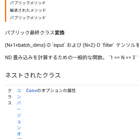
パブリックメソッド
継承されたメソッド
パブリックメソッド
パブリック最終クラス
変換
(N+1+batch_dims)-D `input` および (N+2)-D `filt
ND 畳み込みを計算するための一般的な関数。 `1 <= N <= 
ネストされたクラス
Conv
ク
コ
のオプションの属性
ラ
ン
ス
バ
ー
ジ
ョ
ン
オ