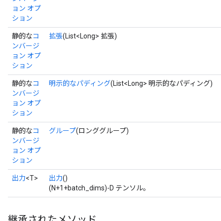
ョン オプ
ション
静的な
コ
拡張
(List<Long> 拡張)
ンバージ
ョン オプ
ション
静的な
コ
明示的なパディング
(List<Long> 明示的なパディング)
ンバージ
ョン オプ
ション
静的な
コ
グループ
(ロンググループ)
ンバージ
ョン オプ
ション
出力
<T>
出力
()
ryTensorBatch
(N+1+batch_dims)-D テンソル。
dTensorBatch
継承されたメソッド