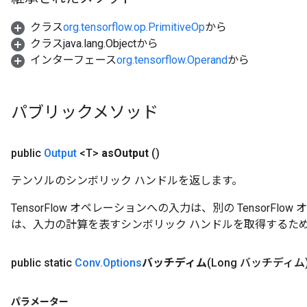
クラス
org.tensorflow.op.PrimitiveOp
から
クラスjava.lang.Objectから
インターフェース
org.tensorflow.Operand
から
パブリックメソッド
rBatch
public
Output
<T>
as
Output
()
Batch
テンソルのシンボリック ハンドルを返します。
TensorFlow オペレーションへの入力は、別の TensorF
atch
は、入力の計算を表すシンボリック ハンドルを取得するた
public static
Conv
.
Options
バッチディム
(Long バッチディム
パラメーター