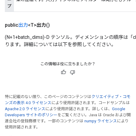
ー
プ
public
出力
<T>
出力
()
(N+1+batch_dims)-D テンソル。ディメンションの順序は「cha
ります。詳細については以下を参照してください。
この情報は役に立ちましたか？
特に記載のない限り、このページのコンテンツは
クリエイティブ・コモ
ンズの表示 4.0 ライセンス
により使用許諾されます。コードサンプルは
Apache 2.0 ライセンス
により使用許諾されます。詳しくは、
Google
rs
Developers サイトのポリシー
をご覧ください。Java は Oracle および関
mParameters
連会社の登録商標です。一部のコンテンツは
numpy ライセンス
により
rs
使用許諾されます。
Parameters