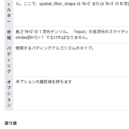
ル。ここで、spatial_filter_shape は `N=2` または `N=3` の 
ィ
ル
タ
ー
長さ 'N+2' の 1 次元テンソル。 「input」の各次元のスライディン
歩
strides[N+1] = 1` でなければなりません。
幅
使用するパディングアルゴリズムのタイプ。
パ
デ
ィ
ン
グ
オプションの属性値を持ちます
オ
プ
シ
ョ
ン
戻り値