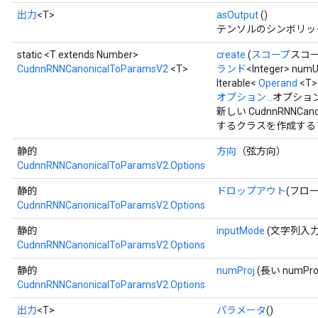
出力
<T>
asOutput
()
テンソルのシンボリッ
static <T extends Number>
create
(
スコープ
スコ
CudnnRNNCanonicalToParamsV2
<T>
ランド
<Integer> num
Iterable<
Operand
<T>
オプション...
オプション
新しい CudnnRNNCa
ryTensorBatch
するクラスを作成する
dTensorBatch
静的
方向
（弦方向）
CudnnRNNCanonicalToParamsV2.Options
静的
ドロップアウト
(フロ
CudnnRNNCanonicalToParamsV2.Options
静的
inputMode
(文字列入力
CudnnRNNCanonicalToParamsV2.Options
静的
numProj
(長い numPro
CudnnRNNCanonicalToParamsV2.Options
rBatch
出力
<T>
パラメータ
()