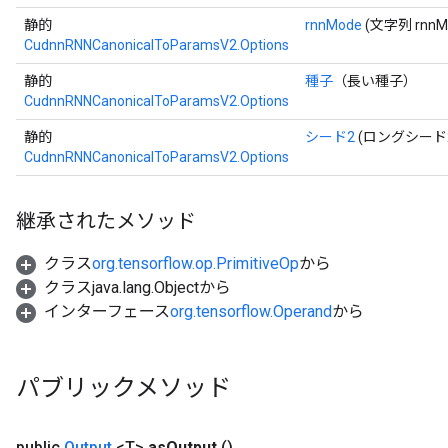
静的
rnnMode
(文字列 rnnM
CudnnRNNCanonicalToParamsV2.Options
Batch
静的
種子
（長い種子）
atch
CudnnRNNCanonicalToParamsV2.Options
静的
シード2
(ロングシード
CudnnRNNCanonicalToParamsV2.Options
継承されたメソッド
クラス
org.tensorflow.op.PrimitiveOp
から
クラスjava.lang.Objectから
インターフェース
org.tensorflow.Operand
から
パブリックメソッド
public
Output
<T>
as
Output
()