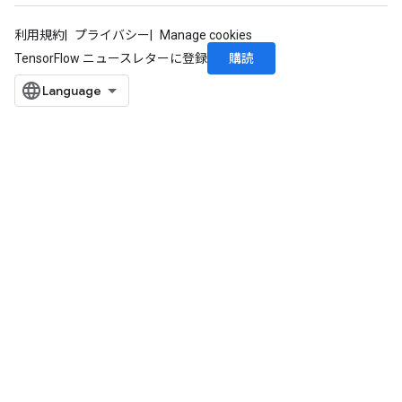
利用規約
プライバシー
Manage cookies
購読
TensorFlow ニュースレターに登録
rs
mParameters
rs
Parameters
rParameters
Parameters
ters
arameters
meters
rs
tDescentParameters