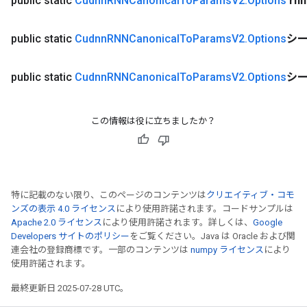
public static
Cudnn
RNNCanonical
To
Params
V2
.
Options
rnn
public static
Cudnn
RNNCanonical
To
Params
V2
.
Options
シ
public static
Cudnn
RNNCanonical
To
Params
V2
.
Options
シー
この情報は役に立ちましたか？
特に記載のない限り、このページのコンテンツは
クリエイティブ・コモ
ンズの表示 4.0 ライセンス
により使用許諾されます。コードサンプルは
Apache 2.0 ライセンス
により使用許諾されます。詳しくは、
Google
Developers サイトのポリシー
をご覧ください。Java は Oracle および関
連会社の登録商標です。一部のコンテンツは
numpy ライセンス
により
使用許諾されます。
最終更新日 2025-07-28 UTC。