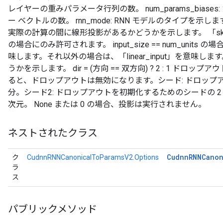
レイヤーの重みパラメータ行列の数。 num_params_bias
ー ベクトルの数。 rnn_mode: RNN モデルのタイプを示します
実際の計算の間に線形投影があるかどうかを示します。 「skip_input」
の場合にのみ許可されます。 input_size == num_units の場合、
味します。それ以外の場合は、「linear_input」を意味し
うかを示します。 dir = (方向 == 双方向) ? 2 : 1 ドロ
ると、ドロップアウトは無効になります。シード: ドロップ
分。シード2: ドロップアウトを初期化するためのシードの 2 番目
次元。 None または 0 の場合、投影は実行されません。
ネストされたクラス
Cudnn
RNNCanon
ク
CudnnRNNCanonicalToParamsV2.Options
ラ
ス
パブリックメソッド