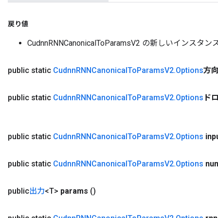
戻り値
CudnnRNNCanonicalToParamsV2 の新しいインスタン
public static
Cudnn
RNNCanonical
To
Params
V2
.
Options
方
public static
Cudnn
RNNCanonical
To
Params
V2
.
Options
ド
public static
Cudnn
RNNCanonical
To
Params
V2
.
Options
inp
public static
Cudnn
RNNCanonical
To
Params
V2
.
Options
nu
public
出力
<T>
params
()