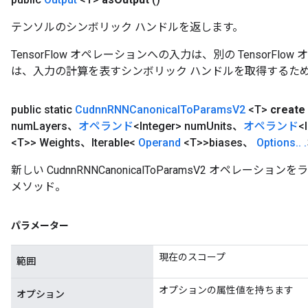
テンソルのシンボリック ハンドルを返します。
TensorFlow オペレーションへの入力は、別の TensorF
は、入力の計算を表すシンボリック ハンドルを取得するた
public static
Cudnn
RNNCanonical
To
Params
V2
<T>
create
num
Layers、
オペランド
<Integer> num
Units、
オペランド
<
<T>> Weights、Iterable<
Operand
<T>>biases、
Options
.
.
.
新しい CudnnRNNCanonicalToParamsV2 オペレ
メソッド。
パラメーター
現在のスコープ
範囲
オプションの属性値を持ちます
オプション