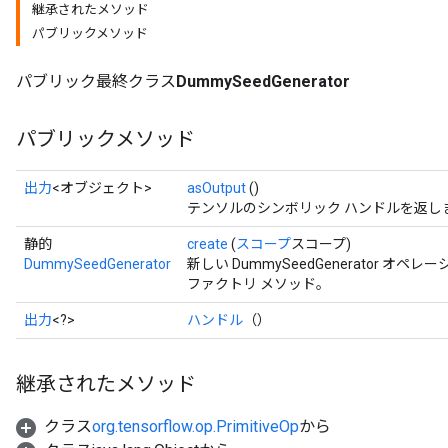
継承されたメソッド
ryTensorBatch
パブリックメソッド
dTensorBatch
パブリック最終クラス
DummySeedGenerator
パブリックメソッド
出力
<オブジェクト>
asOutput
()
テンソルのシンボリック ハンドルを返し
静的
create
(
スコープ
スコープ)
DummySeedGenerator
新しい DummySeedGenerator 
ファクトリ メソッド。
rBatch
出力
<?>
ハンドル
（）
Batch
継承されたメソッド
atch
クラス
org.tensorflow.op.PrimitiveOp
から