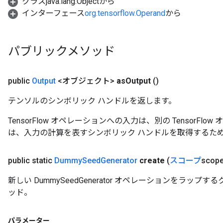
クラスjava.lang.Objectから
インターフェース
org.tensorflow.Operand
から
パブリックメソッド
public
Output
<オブジェクト>
as
Output
()
テンソルのシンボリック ハンドルを返します。
TensorFlow オペレーションへの入力は、別の TensorF
は、入力の計算を表すシンボリック ハンドルを取得するた
public static
Dummy
Seed
Generator
create
(
スコープ
scope
新しい DummySeedGenerator オペレーションをラッ
ッド。
パラメーター