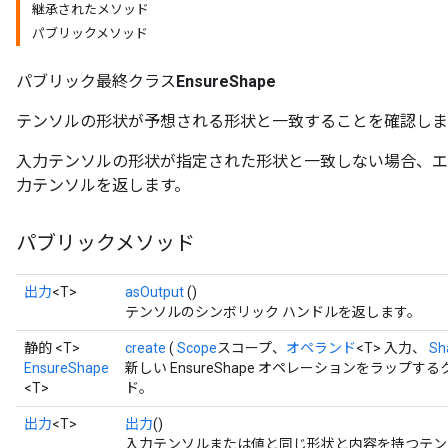
継承されたメソッド
パブリックメソッド
パブリック最終クラス
EnsureShape
テンソルの形状が予想される形状と一致することを確認しま
入力テンソルの形状が指定された形状と一致しない場合、エ
力テンソルを返します。
パブリックメソッド
出力
<T>
asOutput
()
テンソルのシンボリック ハンドルを返します。
静的 <T>
create
(
Scope
スコープ、
オペランド
<T> 入力、
Sh
EnsureShape
新しい EnsureShape オペレーションをラップ
<T>
ド。
出力
<T>
出力
()
入力テンソルまたは値と同じ形状と内容を持つテン