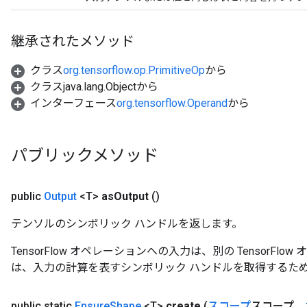
継承されたメソッド
クラス
org.tensorflow.op.PrimitiveOp
から
クラスjava.lang.Objectから
インターフェース
org.tensorflow.Operand
から
パブリックメソッド
public
Output
<T>
as
Output
()
テンソルのシンボリック ハンドルを返します。
TensorFlow オペレーションへの入力は、別の TensorF
は、入力の計算を表すシンボリック ハンドルを取得するた
public static
Ensure
Shape
<T>
create
(
スコープ
スコープ、