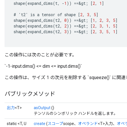
shape
(
expand_dims
(
t
,
-
1
))
==
&
gt
;
[
2
,
1
]
#
'
t2
'
is
a
tensor
of
shape
[
2
,
3
,
5
]
shape
(
expand_dims
(
t2
,
0
))
==
&
gt
;
[
1
,
2
,
3
,
5
]
shape
(
expand_dims
(
t2
,
2
))
==
&
gt
;
[
2
,
3
,
1
,
5
]
shape
(
expand_dims
(
t2
,
3
))
==
&
gt
;
[
2
,
3
,
5
,
1
]
この操作には次のことが必要です。
`-1-input.dims() <= dim <= input.dims()`
この操作は、サイズ 1 の次元を削除する `squeeze()` に
パブリックメソッド
出力
<T>
asOutput
()
テンソルのシンボリック ハンドルを返します。
static <T, U
create
(
スコープ
scope、
オペランド
<T>入力、
オペ