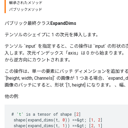
継承されたメソッド
パブリックメソッド
パブリック最終クラス
ExpandDims
テンソルのシェイプに 1 の次元を挿入します。
テンソル `input` を指定すると、この操作は `input` の形状の
入します。次元インデックス「axis」は 0 から始まります。
から逆方向にカウントされます。
この操作は、単一の要素にバッチ ディメンションを追加す
`[height, width, Channels]` の画像が 1 つある場合、`expan
画像のバッチにすると、形状 `[1, height] になります。 、幅
他の例:
#
't'
is
a
tensor
of
shape
[
2
]
shape
(
expand_dims
(
t
,
0
))
==
&
gt
;
[
1
,
2
]
shape
(
expand_dims
(
t
,
1
))
==
&
gt
;
[
2
,
1
]