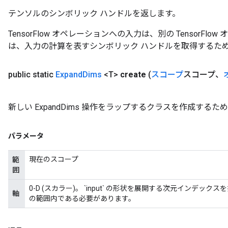
テンソルのシンボリック ハンドルを返します。
TensorFlow オペレーションへの入力は、別の TensorF
は、入力の計算を表すシンボリック ハンドルを取得するた
public static
Expand
Dims
<T>
create
(
スコープ
スコープ、
新しい ExpandDims 操作をラップするクラスを作成する
パラメータ
現在のスコープ
範
囲
0-D (スカラー)。 `input` の形状を展開する次元インデックスを指定します。 `
軸
の範囲内である必要があります。