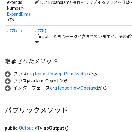
extends
新しい ExpandDims 操作をラップするクラスを
Number>
ExpandDims
<T>
出力
<T>
出力
()
「input」と同じデータが含まれていますが、その形
す。
継承されたメソッド
クラス
org.tensorflow.op.PrimitiveOp
から
クラスjava.lang.Objectから
インターフェース
org.tensorflow.Operand
から
パブリックメソッド
public
Output
<T>
as
Output
()