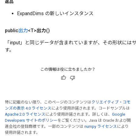
返品
ExpandDims の新しいインスタンス
public
出力
<T>
出力
()
「input」と同じデータが含まれていますが、その形状にはサ
す。
この情報は役に立ちましたか？
特に記載のない限り、このページのコンテンツは
クリエイティブ・コモ
rs
ンズの表示 4.0 ライセンス
により使用許諾されます。コードサンプルは
mParameters
Apache 2.0 ライセンス
により使用許諾されます。詳しくは、
Google
rs
Developers サイトのポリシー
をご覧ください。Java は Oracle および関
Parameters
連会社の登録商標です。一部のコンテンツは
numpy ライセンス
により
使用許諾されます。