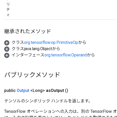
リ
テ
ィ
継承されたメソッド
クラス
org.tensorflow.op.PrimitiveOp
から
クラスjava.lang.Objectから
インターフェース
org.tensorflow.Operand
から
パブリックメソッド
public
Output
<Long>
as
Output
()
テンソルのシンボリック ハンドルを返します。
TensorFlow オペレーションへの入力は、別の TensorF