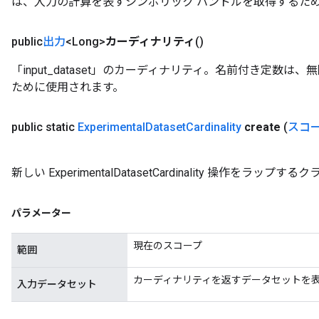
は、入力の計算を表すシンボリック ハンドルを取得するた
public
出力
<Long>
カーディナリティ
()
「input_dataset」のカーディナリティ。名前付き定数
ために使用されます。
public static
Experimental
Dataset
Cardinality
create
(
スコ
新しい ExperimentalDatasetCardinality 操作を
パラメーター
現在のスコープ
範囲
カーディナリティを返すデータセットを表
入力データセット