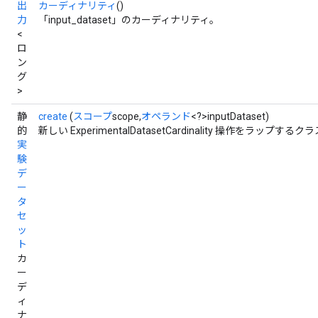
出
カーディナリティ
()
力
「input_dataset」のカーディナリティ。
<
ロ
ン
グ
>
静
create
(
スコープ
scope,
オペランド
<?>inputDataset)
的
新しい ExperimentalDatasetCardinality 操作をラ
実
験
デ
ー
タ
セ
ッ
ト
カ
ー
デ
ィ
ナ