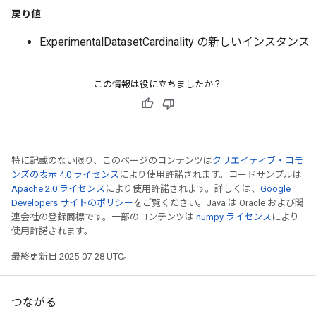
戻り値
ExperimentalDatasetCardinality の新しいインスタンス
この情報は役に立ちましたか？
rs
特に記載のない限り、このページのコンテンツは
クリエイティブ・コモ
mParameters
ンズの表示 4.0 ライセンス
により使用許諾されます。コードサンプルは
rs
Apache 2.0 ライセンス
により使用許諾されます。詳しくは、
Google
Parameters
Developers サイトのポリシー
をご覧ください。Java は Oracle および関
連会社の登録商標です。一部のコンテンツは
numpy ライセンス
により
使用許諾されます。
rParameters
Parameters
最終更新日 2025-07-28 UTC。
ters
arameters
つながる
meters