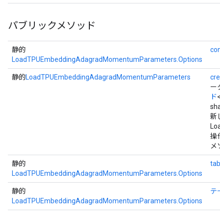
パブリックメソッド
静的
con
LoadTPUEmbeddingAdagradMomentumParameters.Options
静的
LoadTPUEmbeddingAdagradMomentumParameters
cr
ー
ド
sh
新
Lo
操
メ
静的
tab
LoadTPUEmbeddingAdagradMomentumParameters.Options
静的
テ
LoadTPUEmbeddingAdagradMomentumParameters.Options