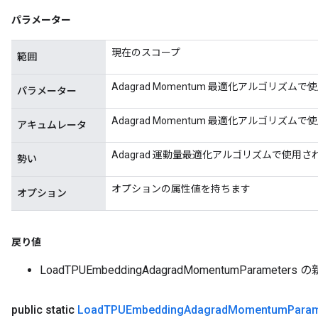
パラメーター
現在のスコープ
範囲
Adagrad Momentum 最適化アルゴリズ
パラメーター
Adagrad Momentum 最適化アルゴリズ
アキュムレータ
Adagrad 運動量最適化アルゴリズムで使用
勢い
オプションの属性値を持ちます
オプション
戻り値
LoadTPUEmbeddingAdagradMomentumParamet
public static
Load
TPUEmbedding
Adagrad
Momentum
Param