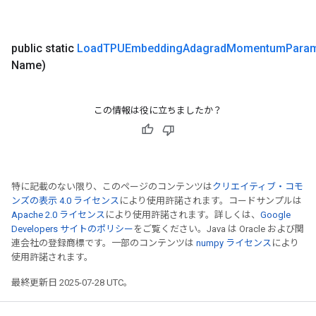
public static
Load
TPUEmbedding
Adagrad
Momentum
Param
Name)
この情報は役に立ちましたか？
特に記載のない限り、このページのコンテンツは
クリエイティブ・コモ
ンズの表示 4.0 ライセンス
により使用許諾されます。コードサンプルは
Apache 2.0 ライセンス
により使用許諾されます。詳しくは、
Google
Developers サイトのポリシー
をご覧ください。Java は Oracle および関
連会社の登録商標です。一部のコンテンツは
numpy ライセンス
により
使用許諾されます。
最終更新日 2025-07-28 UTC。