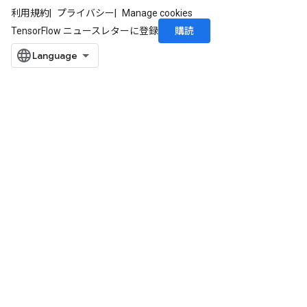
利用規約
プライバシー
Manage cookies
Requantize
購読
TensorFlow ニュースレターに登録
ize