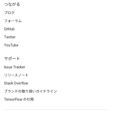
つながる
ブログ
ize
フォーラム
GitHub
Twitter
YouTube
Requantize
ize
サポート
AndReluAndRequantize
u
Issue Tracker
uAndRequantize
リリースノート
Stack Overflow
AndRelu
ブランドの取り扱いガイドライン
AndReluAndRequantize
TensorFlow の引用
ize