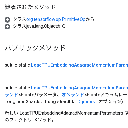
継承されたメソッド
クラス
org.tensorflow.op.PrimitiveOp
から
クラスjava.lang.Objectから
パブリックメソッド
public static
Load
TPUEmbedding
Adagrad
Momentum
Param
public static
Load
TPUEmbedding
Adagrad
Momentum
Param
ランド
<Float>パラメータ、
オペランド
<Float>アキュムレ
Long num
Shards、Long shard
Id、
Options
.
.
.
オプション)
新しい LoadTPUEmbeddingAdagradMomentumPara
のファクトリ メソッド。