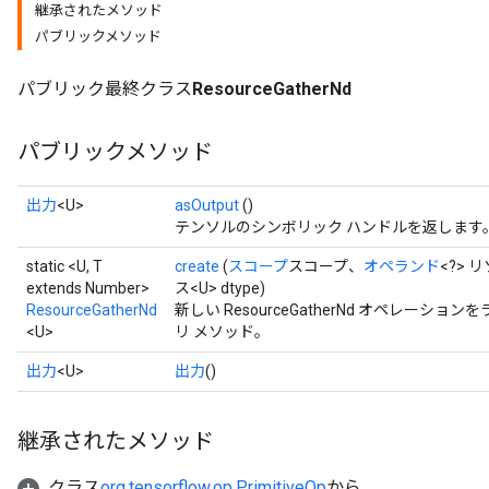
継承されたメソッド
パブリックメソッド
パブリック最終クラス
ResourceGatherNd
パブリックメソッド
出力
<U>
asOutput
()
テンソルのシンボリック ハンドルを返します
static <U, T
create
(
スコープ
スコープ、
オペランド
<?> 
extends Number>
ス<U> dtype)
ResourceGatherNd
新しい ResourceGatherNd オペレー
<U>
リ メソッド。
m
出力
<U>
出力
()
継承されたメソッド
rs
クラス
org.tensorflow.op.PrimitiveOp
から
eters