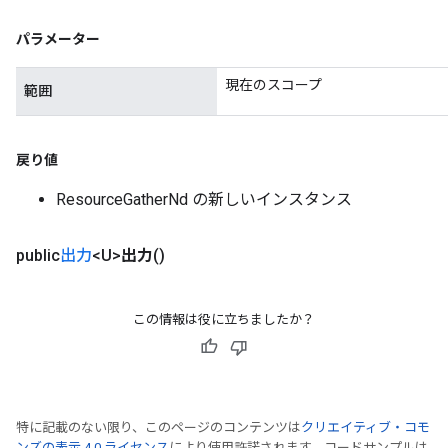
パラメーター
現在のスコープ
範囲
戻り値
ResourceGatherNd の新しいインスタンス
public
出力
<U>
出力
()
この情報は役に立ちましたか？
特に記載のない限り、このページのコンテンツは
クリエイティブ・コモ
ンズの表示 4.0 ライセンス
により使用許諾されます。コードサンプルは