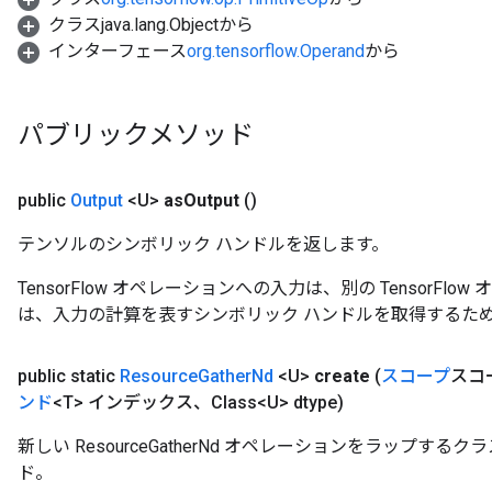
クラスjava.lang.Objectから
ntumParameters
インターフェース
org.tensorflow.Operand
から
ters
ropParameters
s
パブリックメソッド
atorParameters
ghtParameters
meters
public
Output
<U>
as
Output
()
adParameters
rameters
テンソルのシンボリック ハンドルを返します。
eters
TensorFlow オペレーションへの入力は、別の TensorF
ientDescentParameters
は、入力の計算を表すシンボリック ハンドルを取得するた
public static
Resource
Gather
Nd
<U>
create
(
スコープ
スコ
ンド
<T> インデックス、Class<U> dtype)
新しい ResourceGatherNd オペレーションをラップす
ド。