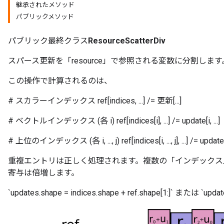
継承されたメソッド
パブリックメソッド
パブリック最終クラス
ResourceScatterDiv
スパース更新を「resource」で参照される変数に分割します
この操作で計算されるのは、
# スカラーインデックス ref[indices, ...] /= 更新[...]
# ベクトルインデックス (各 i) ref[indices[i], ...] /= update[i, ...]
# 上位のインデックス (各 i, ..., j) ref[indices[i, ..., j], ...] /= update[i, ...
m
重複エントリは正しく処理されます。複数の「インデックス
寄与は倍増します。
rs
`updates.shape = indices.shape + ref.shape[1:]` または `u
eters
ntumParameters
ters