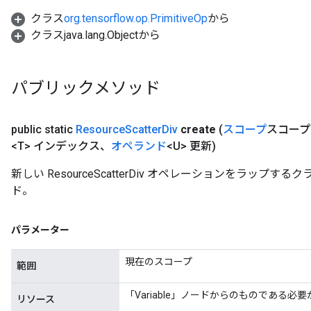
クラス
org.tensorflow.op.PrimitiveOp
から
クラスjava.lang.Objectから
パブリックメソッド
public static
Resource
Scatter
Div
create
(
スコープ
スコープ
<T> インデックス、
オペランド
<U> 更新)
新しい ResourceScatterDiv オペレーションをラッ
ド。
パラメーター
現在のスコープ
範囲
「Variable」ノードからのものである必
リソース