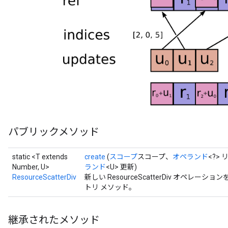
ropParameters
s
atorParameters
ghtParameters
meters
adParameters
rameters
eters
ientDescentParameters
パブリックメソッド
static <T extends
create
(
スコープ
スコープ、
オペランド
<?>
Number, U>
ランド
<U> 更新)
ResourceScatterDiv
新しい ResourceScatterDiv オペ
トリ メソッド。
継承されたメソッド