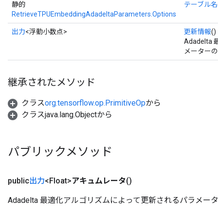
静的
テーブル名
RetrieveTPUEmbeddingAdadeltaParameters.Options
出力
<浮動小数点>
更新情報
()
Adade
メーターの
継承されたメソッド
クラス
org.tensorflow.op.PrimitiveOp
から
クラスjava.lang.Objectから
パブリックメソッド
public
出力
<Float>
アキュムレータ
()
Adadelta 最適化アルゴリズムによって更新されるパラメー