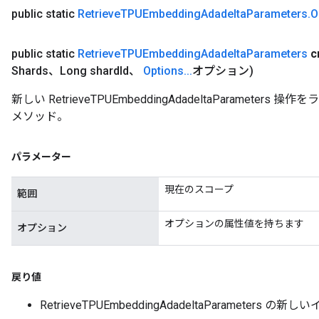
public static
Retrieve
TPUEmbedding
Adadelta
Parameters
.
O
public static
Retrieve
TPUEmbedding
Adadelta
Parameters
c
Shards、Long shard
Id、
Options
.
.
.
オプション)
新しい RetrieveTPUEmbeddingAdadeltaParamet
メソッド。
パラメーター
現在のスコープ
範囲
オプションの属性値を持ちます
オプション
戻り値
RetrieveTPUEmbeddingAdadeltaParameters の