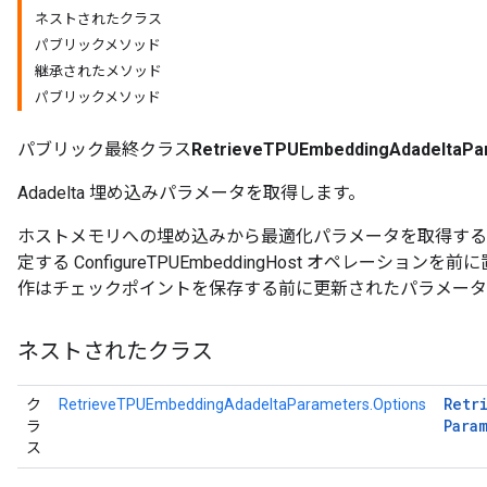
ネストされたクラス
パブリックメソッド
ntumParameters
継承されたメソッド
ters
パブリックメソッド
ropParameters
s
パブリック最終クラス
RetrieveTPUEmbeddingAdadeltaPa
atorParameters
ghtParameters
Adadelta 埋め込みパラメータを取得します。
meters
adParameters
ホストメモリへの埋め込みから最適化パラメータを取得する
rameters
定する ConfigureTPUEmbeddingHost オペレーシ
eters
作はチェックポイントを保存する前に更新されたパラメータ
ientDescentParameters
ネストされたクラス
Retr
ク
RetrieveTPUEmbeddingAdadeltaParameters.Options
Para
ラ
ス