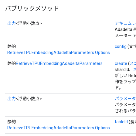
パブリックメソッド
出力
<浮動小数点>
アキュムレ
Adade
メーター 
静的
config
(文
RetrieveTPUEmbeddingAdadeltaParameters.Options
静的
RetrieveTPUEmbeddingAdadeltaParameters
create
(
ス
shardId、
新しい Retr
作をラップ
ド。
出力
<浮動小数点>
パラメータ
パラメータ 
されるパラ
静的
tableId
(長
RetrieveTPUEmbeddingAdadeltaParameters.Options