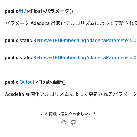
public
出力
<Float>
パラメータ
()
パラメータ Adadelta 最適化アルゴリズムによって更新さ
public static
Retrieve
TPUEmbedding
Adadelta
Parameters
.
O
public static
Retrieve
TPUEmbedding
Adadelta
Parameters
.
O
public
Output
<Float>
更新
()
Adadelta 最適化アルゴリズムによって更新されるパラメー
この情報は役に立ちましたか？