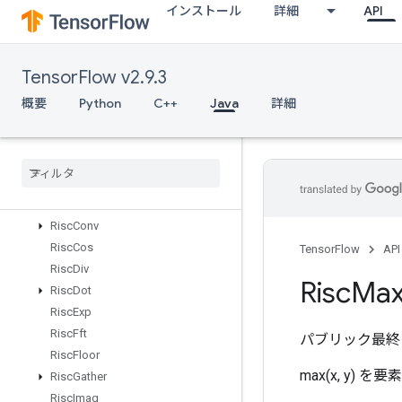
インストール
詳細
API
RiscAbs
RiscAdd
RiscBinaryArithmetic
TensorFlow v2.9.3
RiscBinaryComparison
RiscBitcast
概要
Python
C++
Java
詳細
RiscBroadcast
Risc
Cast
Risc
Ceil
Risc
Cholesky
Risc
Concat
Risc
Conv
Risc
Cos
TensorFlow
API
Risc
Div
Risc
Ma
Risc
Dot
Risc
Exp
Risc
Fft
パブリック最終
Risc
Floor
max(x, y)
Risc
Gather
Risc
Imag