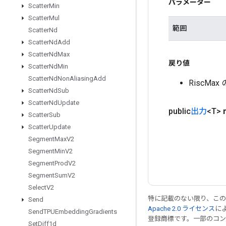
パラメーター
Scatter
Min
Scatter
Mul
範囲
Scatter
Nd
Scatter
Nd
Add
Scatter
Nd
Max
戻り値
Scatter
Nd
Min
Scatter
Nd
Non
Aliasing
Add
RiscM
Scatter
Nd
Sub
Scatter
Nd
Update
public
出力
<T>
Scatter
Sub
Scatter
Update
Segment
Max
V2
Segment
Min
V2
Segment
Prod
V2
Segment
Sum
V2
Select
V2
特に記載のない限り、こ
Send
Apache 2.0 ライセンス
に
Send
TPUEmbedding
Gradients
登録商標です。一部のコ
Set
Diff1d