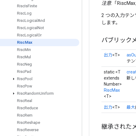
注意
:「Ris
Risc
Is
Finite
Risc
Log
2 つの入力テン
Risc
Logical
And
します。
Risc
Logical
Not
Risc
Logical
Or
パブリック
Risc
Max
Risc
Min
出力
<T>
asOu
Risc
Mul
テン
Risc
Neg
Risc
Pad
static <T
crea
extends
新し
Risc
Pool
Number>
Risc
Pow
RiscMax
Risc
Random
Uniform
<T>
Risc
Real
出力
<T>
最大
Risc
Reduce
Risc
Rem
Risc
Reshape
継承された
Risc
Reverse