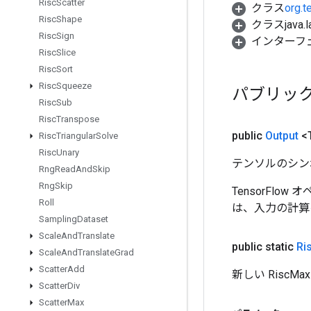
Risc
Scatter
クラス
org.t
Risc
Shape
クラスjava.l
Risc
Sign
インターフ
Risc
Slice
Risc
Sort
Risc
Squeeze
パブリッ
Risc
Sub
Risc
Transpose
public
Output
<
Risc
Triangular
Solve
Risc
Unary
テンソルのシン
Rng
Read
And
Skip
Rng
Skip
TensorFlo
Roll
は、入力の計算
Sampling
Dataset
Scale
And
Translate
public static
Ri
Scale
And
Translate
Grad
Scatter
Add
新しい Risc
Scatter
Div
Scatter
Max