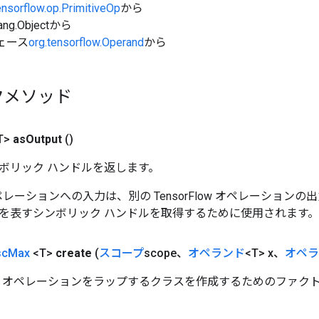
ensorflow.op.PrimitiveOp
から
ang.Objectから
ェース
org.tensorflow.Operand
から
クメソッド
T>
as
Output
()
ボリック ハンドルを返します。
w オペレーションへの入力は、別の TensorFlow オペレーショ
を表すシンボリック ハンドルを取得するために使用されます。
sc
Max
<T>
create
(
スコープ
scope、
オペランド
<T> x、
オペラ
Max オペレーションをラップするクラスを作成するためのファク