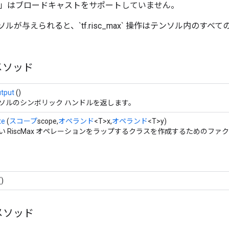
cMax」はブロードキャストをサポートしていません。
ソルが与えられると、`tf.risc_max` 操作はテンソル内のす
メソッド
tput
()
ソルのシンボリック ハンドルを返します。
te
(
スコープ
scope,
オペランド
<T>x,
オペランド
<T>y)
い RiscMax オペレーションをラップするクラスを作成するためのファ
()
メソッド