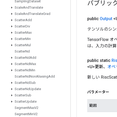
パブリッ
Sampling
Dataset
Scale
And
Translate
Scale
And
Translate
Grad
public
Output
<
Scatter
Add
Scatter
Div
テンソルのシン
Scatter
Max
Scatter
Min
TensorFlo
Scatter
Mul
は、入力の計算
Scatter
Nd
Scatter
Nd
Add
public static
Ri
Scatter
Nd
Max
<U>更新、
オペ
Scatter
Nd
Min
Scatter
Nd
Non
Aliasing
Add
新しい Risc
Scatter
Nd
Sub
Scatter
Nd
Update
パラメーター
Scatter
Sub
Scatter
Update
範囲
Segment
Max
V2
Segment
Min
V2