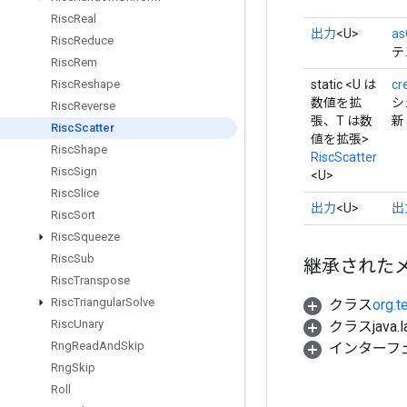
Risc
Real
出力
<U>
as
Risc
Reduce
テ
Risc
Rem
static <U は
cr
Risc
Reshape
数値を拡
シ
Risc
Reverse
張、T は数
新
Risc
Scatter
値を拡張>
Risc
Shape
RiscScatter
Risc
Sign
<U>
Risc
Slice
出力
<U>
出
Risc
Sort
Risc
Squeeze
Risc
Sub
継承された
Risc
Transpose
Risc
Triangular
Solve
クラス
org.t
Risc
Unary
クラスjava.l
Rng
Read
And
Skip
インターフ
Rng
Skip
Roll