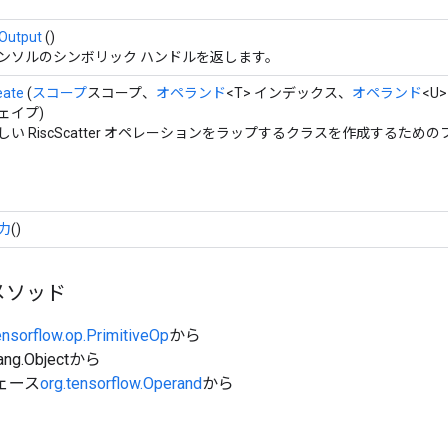
Output
()
ンソルのシンボリック ハンドルを返します。
eate
(
スコープ
スコープ、
オペランド
<T> インデックス、
オペランド
<U
ェイプ)
しい RiscScatter オペレーションをラップするクラスを作成するため
力
()
メソッド
ensorflow.op.PrimitiveOp
から
ang.Objectから
ェース
org.tensorflow.Operand
から