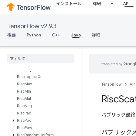
インストール
詳細
API
RiscDot
RiscExp
RiscFft
TensorFlow v2.9.3
RiscFloor
RiscGather
概要
Python
C++
Java
詳細
RiscImag
Risc
Is
Finite
Risc
Log
Risc
Logical
And
Risc
Logical
Not
Risc
Logical
Or
Risc
Max
TensorFlow
API
Risc
Min
Risc
Sca
Risc
Mul
Risc
Neg
Risc
Pad
パブリック最終
Risc
Pool
Risc
Pow
パブリック
Risc
Random
Uniform