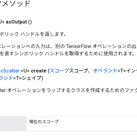
クメソッド
U>
as
Output
()
ボリック ハンドルを返します。
w オペレーションへの入力は、別の TensorFlow オペレーショ
を表すシンボリック ハンドルを取得するために使用されます。
sc
Scatter
<U>
create
(
スコープ
スコープ、
オペランド
<T>イ
ランド
<T>シェイプ)
Scatter オペレーションをラップするクラスを作成するためのフ
現在のスコープ