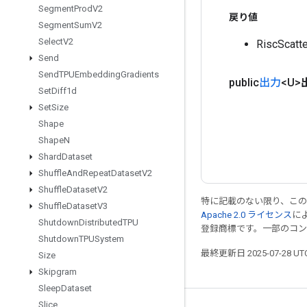
Segment
Prod
V2
戻り値
Segment
Sum
V2
Select
V2
RiscSc
Send
Send
TPUEmbedding
Gradients
public
出力
<U>
Set
Diff1d
Set
Size
Shape
Shape
N
Shard
Dataset
Shuffle
And
Repeat
Dataset
V2
Shuffle
Dataset
V2
特に記載のない限り、こ
Shuffle
Dataset
V3
Apache 2.0 ライセンス
に
Shutdown
Distributed
TPU
登録商標です。一部のコ
Shutdown
TPUSystem
最終更新日 2025-07-28 U
Size
Skipgram
Sleep
Dataset
Slice