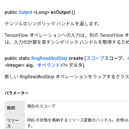
public
Output
<Long>
as
Output
()
テンソルのシンボリック ハンドルを返します。
TensorFlow オペレーションへの入力は、別の TensorF
は、入力の計算を表すシンボリック ハンドルを取得するた
public static
Rng
Read
And
Skip
create
(
スコープ
スコープ、
<Integer> alg、
オペランド
<?> デルタ)
新しい RngReadAndSkip オペレーションをラップする
パラメーター
現在のスコープ
範囲
RNG の状態を格納するリソース変数のハンドル。状態
リソー
す。
ス