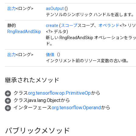
出力
<ロング>
asOutput
()
テンソルのシンボリック ハンドルを返します。
静的
create
(
スコープ
スコープ、
オペランド
<?> リ
RngReadAndSkip
<?> デルタ)
新しい RngReadAndSkip オペレーショ
ド。
出力
<ロング>
価値
（）
インクリメント前のリソース変数の古い値。
継承されたメソッド
クラス
org.tensorflow.op.PrimitiveOp
から
クラスjava.lang.Objectから
インターフェース
org.tensorflow.Operand
から
パブリックメソッド