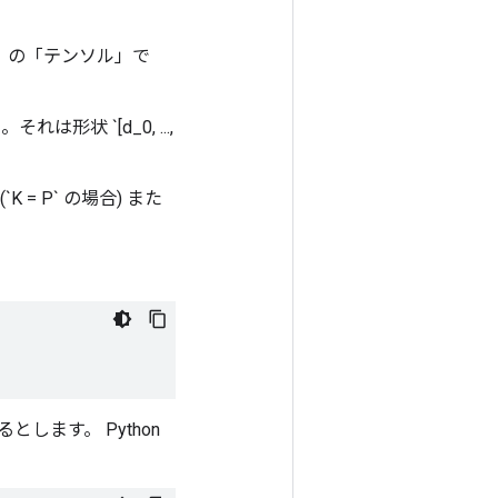
」の「テンソル」で
形状 `[d_0, ...,
`K = P` の場合) また
します。 Python