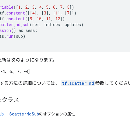
riable
(
[
1
,
2
,
3
,
4
,
5
,
6
,
7
,
8
]
)
tf
.
constant
(
[[
4
]
,
[
3
]
,
[
1
]
,
[
7
]]
)
tf
.
constant
(
[
9
,
10
,
11
,
12
]
)
catter_nd_sub
(
ref
,
indices
,
updates
)
ssion
()
as
sess
:
ss
.
run
(
sub
)
の更新は次のようになります。
-4、6、7、-4]
する方法の詳細については、
tf.scatter_nd
参照してくださ
たクラス
Scatter
Nd
Sub
ub.
のオプションの属性