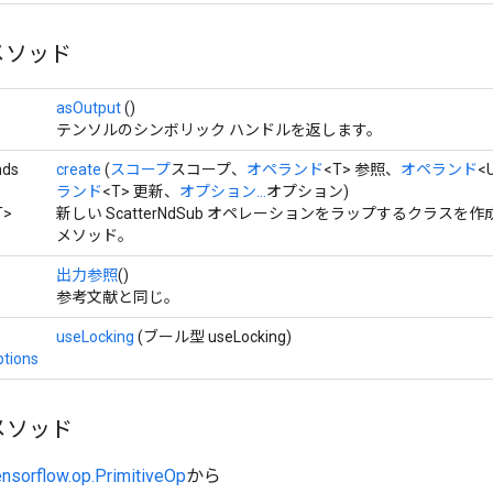
メソッド
asOutput
()
テンソルのシンボリック ハンドルを返します。
nds
create
(
スコープ
スコープ、
オペランド
<T> 参照、
オペランド
<
ランド
<T> 更新、
オプション...
オプション)
T>
新しい ScatterNdSub オペレーションをラップするクラス
メソッド。
出力参照
()
参考文献と同じ。
useLocking
(ブール型 useLocking)
tions
メソッド
ensorflow.op.PrimitiveOp
から