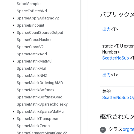
Sobol
Sample
Space
To
Batch
Nd
パブリック
Sparse
Apply
Adagrad
V2
Sparse
Bincount
出力
<T>
Sparse
Count
Sparse
Output
Sparse
Cross
Hashed
static <T, U exte
Sparse
Cross
V2
Number>
Sparse
Matrix
Add
ScatterNdSub
<
Sparse
Matrix
Mat
Mul
Sparse
Matrix
Mul
出力
<T>
Sparse
Matrix
NNZ
Sparse
Matrix
Ordering
AMD
Sparse
Matrix
Softmax
静的
Sparse
Matrix
Softmax
Grad
ScatterNdSub.Op
Sparse
Matrix
Sparse
Cholesky
Sparse
Matrix
Sparse
Mat
Mul
継承された
Sparse
Matrix
Transpose
Sparse
Matrix
Zeros
クラス
org.t
Sparse
Segment
Mean
Grad
V2