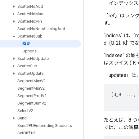
「インデックス
Scatter
Nd
Add
Scatter
Nd
Max
「ref」はラ
Scatter
Nd
Min
す。
Scatter
Nd
Non
Aliasing
Add
`indices` 
Scatter
Nd
Sub
d_{Q-2}, K]
概要
Options
`indexes` の
Scatter
Nd
Update
はスライス (`K
Scatter
Sub
Scatter
Update
「updates」
Segment
Max
V2
Segment
Min
V2
[
d_0
,
...,
Segment
Prod
V2
Segment
Sum
V2
Select
V2
Send
たとえば、8 つ
Send
TPUEmbedding
Gradients
では、この減算
Set
Diff1d