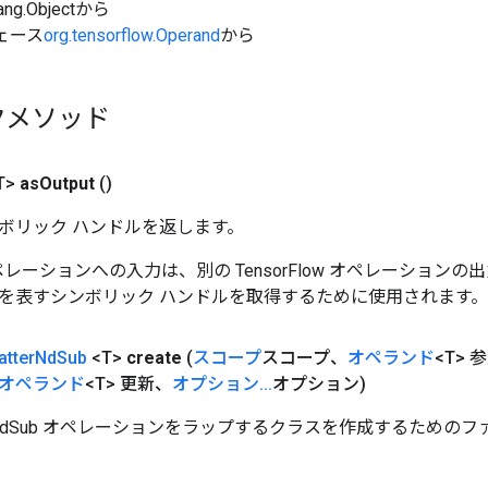
ang.Objectから
ェース
org.tensorflow.Operand
から
クメソッド
T>
as
Output
()
ボリック ハンドルを返します。
w オペレーションへの入力は、別の TensorFlow オペレーショ
を表すシンボリック ハンドルを取得するために使用されます。
​atter
Nd
Sub
<T>
create
(
スコープ
スコープ、
オペランド
<T> 
オペランド
<T> 更新、
オプション
.
.
.
オプション)
terNdSub オペレーションをラップするクラスを作成するための