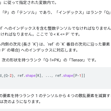
」に従って指定された変数内で。
ンク「P」の「テンソル」であり、「インデックス」はランク「Q
は、`ref` へのインデックスを含む整数テンソルでなければなりません。それは
` でなければなりません。ここで `0 < K <= P` です。
最も内側の次元 (長さ `K`) は、`ref` の `K` 番目の次元に沿った要素 (
 < P` の場合) へのインデックスに対応します。
は、次の形状を持つランク「Q-1+PK」の「Tensor」です。
d_
{
Q
-
2
},
ref
.
shape
[
K
]
,
...,
ref
.
shape
[
P
-
1
]]
の要素を持つランク 1 のテンソルから 4 つの散乱要素を減算すると
は次のようになります。