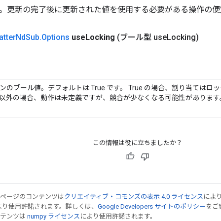
。更新の完了後に更新された値を使用する必要がある操作の便
​atter
Nd
Sub
.
Options
use
Locking
(ブール型 use
Locking)
ンのブール値。デフォルトは True です。 True の場合、割り当ては
以外の場合、動作は未定義ですが、競合が少なくなる可能性があります
この情報は役に立ちましたか？
のページのコンテンツは
クリエイティブ・コモンズの表示 4.0 ライセンス
によ
より使用許諾されます。詳しくは、
Google Developers サイトのポリシー
をご覧
ンテンツは
numpy ライセンス
により使用許諾されます。