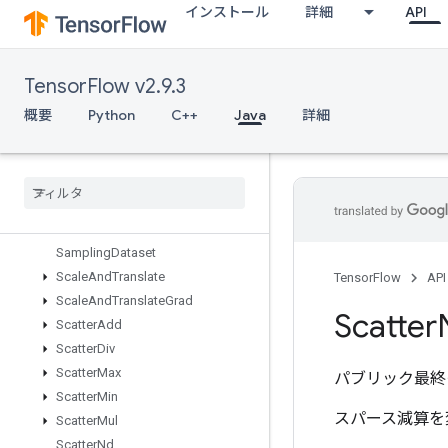
インストール
詳細
API
RiscSlice
RiscSort
RiscSqueeze
TensorFlow v2.9.3
RiscSub
RiscTranspose
概要
Python
C++
Java
詳細
RiscTriangularSolve
Risc
Unary
Rng
Read
And
Skip
Rng
Skip
Roll
Sampling
Dataset
Scale
And
Translate
TensorFlow
API
Scale
And
Translate
Grad
Scatter
Scatter
Add
Scatter
Div
Scatter
Max
パブリック最終
Scatter
Min
スパース減算を
Scatter
Mul
Scatter
Nd