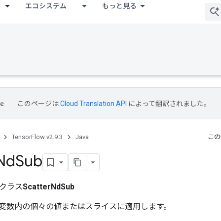
エコシステム
もっと見る
このページは
Cloud Translation API
によって翻訳されました。
TensorFlow v2.9.3
Java
この
Nd
Sub
クラス
ScatterNdSub
変数内の個々の値またはスライスに適用します。