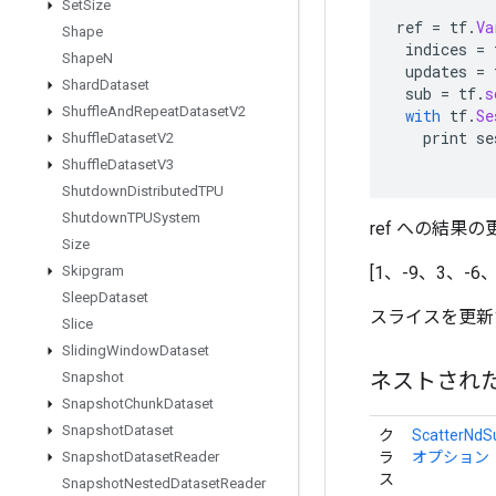
Set
Size
ref
=
tf
.
Va
Shape
indices
=
Shape
N
updates
=
Shard
Dataset
sub
=
tf
.
s
Shuffle
And
Repeat
Dataset
V2
with
tf
.
Se
print
se
Shuffle
Dataset
V2
Shuffle
Dataset
V3
Shutdown
Distributed
TPU
Shutdown
TPUSystem
ref への結果
Size
[1、-9、3、-6、
Skipgram
Sleep
Dataset
スライスを更新
Slice
Sliding
Window
Dataset
ネストされ
Snapshot
Snapshot
Chunk
Dataset
Snapshot
Dataset
ク
ScatterNdS
ラ
オプション
Snapshot
Dataset
Reader
ス
Snapshot
Nested
Dataset
Reader