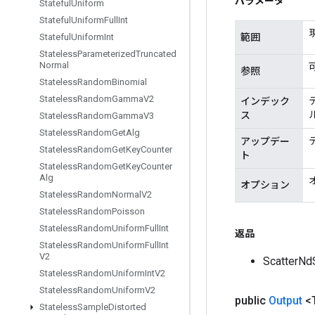
パラメータ
Stateful
Uniform
Stateful
Uniform
Full
Int
範囲
Stateful
Uniform
Int
Stateless
Parameterized
Truncated
Normal
参照
Stateless
Random
Binomial
Stateless
Random
Gamma
V2
インデック
ス
Stateless
Random
Gamma
V3
Stateless
Random
Get
Alg
アップデー
Stateless
Random
Get
Key
Counter
ト
Stateless
Random
Get
Key
Counter
Alg
オプション
Stateless
Random
Normal
V2
Stateless
Random
Poisson
Stateless
Random
Uniform
Full
Int
返品
Stateless
Random
Uniform
Full
Int
V2
Scatte
Stateless
Random
Uniform
Int
V2
Stateless
Random
Uniform
V2
public
Output
<
Stateless
Sample
Distorted