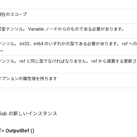
現在のスコープ
可変テンソル。 Variable ノードからのものである必要があります。
テンソル。 int32、int64 のいずれかの型である必要があります。 ref
ル。
テンソル。 ref と同じ型でなければなりません。 ref から減算する更
オプションの属性値を持ちます
rNdSub の新しいインスタンス
T>
Output
Ref
()