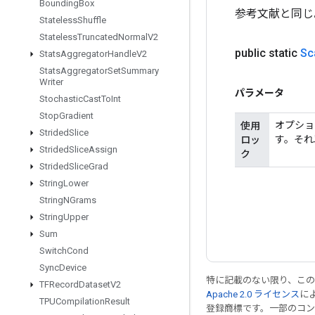
Bounding
Box
参考文献と同じ
Stateless
Shuffle
Stateless
Truncated
Normal
V2
public static
Sc​
Stats
Aggregator
Handle
V2
Stats
Aggregator
Set
Summary
Writer
パラメータ
Stochastic
Cast
To
Int
Stop
Gradient
オプショ
使用
Strided
Slice
す。それ
ロッ
Strided
Slice
Assign
ク
Strided
Slice
Grad
String
Lower
String
NGrams
String
Upper
Sum
Switch
Cond
Sync
Device
特に記載のない限り、こ
TFRecord
Dataset
V2
Apache 2.0 ライセンス
に
TPUCompilation
Result
登録商標です。一部のコ