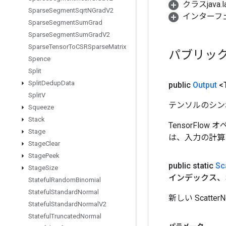
クラスjava.l
Sparse
Segment
Sqrt
NGrad
V2
インターフ
Sparse
Segment
Sum
Grad
Sparse
Segment
Sum
Grad
V2
Sparse
Tensor
To
CSRSparse
Matrix
パブリッ
Spence
Split
Split
Dedup
Data
public
Output
<
Split
V
テンソルのシン
Squeeze
Stack
TensorFlo
Stage
は、入力の計算
Stage
Clear
Stage
Peek
public static
Sc​
Stage
Size
インデックス、
Stateful
Random
Binomial
Stateful
Standard
Normal
新しい Scat
Stateful
Standard
Normal
V2
Stateful
Truncated
Normal