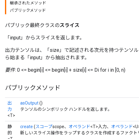
継承されたメソッド
パブリックメソッド
パブリック最終クラスの
スライス
「input」からスライスを返します。
出力テンソルは、「size」で記述される次元を持つテンソル
ら始まる「input」から抽出されます。
要件
: 0 <= begin[i] <= begin[i] + size[i] <= Di for i in [0, n)
パブリックメソッド
出
asOutput
()
力
テンソルのシンボリック ハンドルを返します。
<T>
静
create
(
スコープ
scope、
オペランド
<T>入力、
オペランド
<
的
新しいスライス操作をラップするクラスを作成するファクトリ