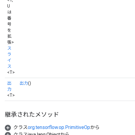
<T,
U
は
番
号
を
拡
張>
ス
ラ
イ
ス
<T>
出
出力
()
力
<T>
継承されたメソッド
クラス
org.tensorflow.op.PrimitiveOp
から
クラスjava.lang.Objectから