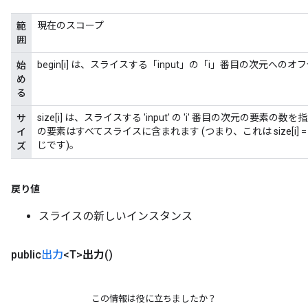
現在のスコープ
範
囲
begin[i] は、スライスする「input」の「i」番目の次元へ
始
め
る
x
size[i] は、スライスする 'input' の 'i' 番目の次元の要素の数を指
サ
の要素はすべてスライスに含まれます (つまり、これは size[i] = input.
イ
じです)。
ズ
戻り値
スライスの新しいインスタンス
public
出力
<T>
出力
()
この情報は役に立ちましたか？