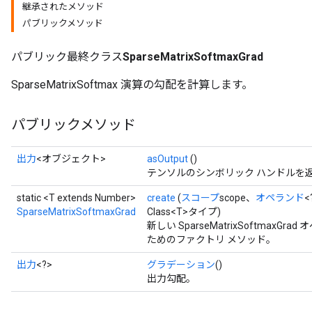
継承されたメソッド
パブリックメソッド
パブリック最終クラス
SparseMatrixSoftmaxGrad
SparseMatrixSoftmax 演算の勾配を計算します。
パブリックメソッド
出力
<オブジェクト>
asOutput
()
テンソルのシンボリック ハンドルを
static <T extends Number>
create
(
スコープ
scope、
オペランド
<
SparseMatrixSoftmaxGrad
Class<T>タイプ)
新しい SparseMatrixSoftma
ためのファクトリ メソッド。
出力
<?>
グラデーション
()
出力勾配。