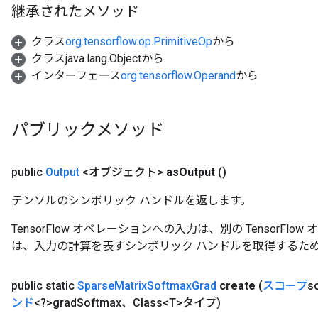
継承されたメソッド
クラス
org.tensorflow.op.PrimitiveOp
から
クラスjava.lang.Objectから
インターフェース
org.tensorflow.Operand
から
パブリックメソッド
public
Output
<オブジェクト>
as
Output
()
テンソルのシンボリック ハンドルを返します。
TensorFlow オペレーションへの入力は、別の TensorF
は、入力の計算を表すシンボリック ハンドルを取得するた
public static
Sparse
Matrix
Softmax
Grad
create
(
スコープ
s
ンド
<?>grad
Softmax、Class<T>タイプ)