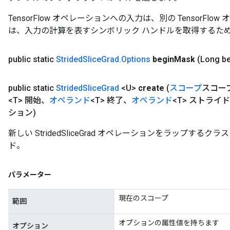
TensorFlow オペレーションへの入力は、別の TensorF
は、入力の計算を表すシンボリック ハンドルを取得するた
public static
Strided
Slice
Grad
.
Options
begin
Mask
(Long b
public static
Strided
Slice
Grad
<U>
create
(
スコープ
スコー
<T> 開始、
オペランド
<T> 終了、
オペランド
<T> ストライ
ション)
新しい StridedSliceGrad オペレーションをラップす
ド。
パラメーター
現在のスコープ
範囲
オプションの属性値を持ちます
オプション