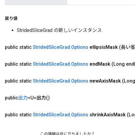
戻り値
StridedSliceGrad の新しいインスタンス
public static
Strided
Slice
Grad
.
Options
ellipsis
Mask
(長い
public static
Strided
Slice
Grad
.
Options
end
Mask
(Long end
public static
Strided
Slice
Grad
.
Options
new
Axis
Mask
(Lon
public
出力
<U>
出力
()
public static
Strided
Slice
Grad
.
Options
shrink
Axis
Mask
(Lo
この情報は役に立ちましたか？