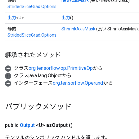
静的
newAxisMask
(長い newAxisMask)
StridedSliceGrad.Options
出力
<U>
出力
()
静的
ShhrinkAxisMask
(長い ShrinkAxisMask
StridedSliceGrad.Options
継承されたメソッド
クラス
org.tensorflow.op.PrimitiveOp
から
クラスjava.lang.Objectから
インターフェース
org.tensorflow.Operand
から
パブリックメソッド
public
Output
<U>
as
Output
()
テンソルのシンボリック ハンドルを返します。