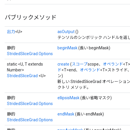
パブリックメソッド
出力
<U>
asOutput
()
テンソルのシンボリック ハンドルを返
静的
beginMask
(長い beginMask)
StridedSliceGrad.Options
static <U, T extends
create
(
スコープ
scope、
オペランド
<T
Number>
ド
<T>end、
オペランド
<T>ストライド
StridedSliceGrad
<U>
ン)
新しい StridedSliceGrad オ
クトリ メソッド。
静的
ellipsisMask
(長い省略マスク)
StridedSliceGrad.Options
静的
endMask
(長い endMask)
StridedSliceGrad.Options