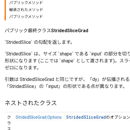
パブリックメソッド
継承されたメソッド
パブリックメソッド
パブリック最終クラス
StridedSliceGrad
`StridedSlice` の勾配を返します。
`StridedSlice` は、サイズ `shape` である `inpu
形状になります (ここでは `shape` として渡されます)
ゼロになります。
引数は StridedSliceGrad と同じですが、「dy」が伝播
「StridedSlice」の「input」の形状である点が異なります。
ネストされたクラス
Strided
Slice
Grad
ク
StridedSliceGrad.Options
のオプショ
ラ
ス