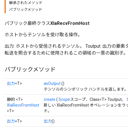
継承されたメソッド
パブリックメソッド
パブリック最終クラス
XlaRecvFromHost
ホストからテンソルを受け取る操作。
出力: ホストから受信されるテンソル。 Toutput: 出力の要素
転送を照合するために使用されるこの領域の一意の識別子。
パブリックメソッド
出力
<T>
asOutput
()
テンソルのシンボリック ハンドルを返します
静的 <T>
create
(
Scope
スコープ、Class<T> Toutput、
XlaRecvFromHost
新しい XlaRecvFromHost オペレーシ
<T>
ド。
出力
<T>
出力
()