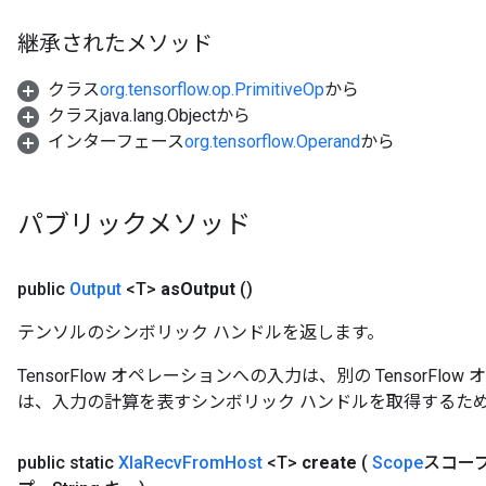
継承されたメソッド
クラス
org.tensorflow.op.PrimitiveOp
から
クラスjava.lang.Objectから
インターフェース
org.tensorflow.Operand
から
パブリックメソッド
public
Output
<T>
as
Output
()
テンソルのシンボリック ハンドルを返します。
TensorFlow オペレーションへの入力は、別の TensorF
は、入力の計算を表すシンボリック ハンドルを取得するた
public static
Xla
Recv
From
Host
<T>
create
(
Scope
スコープ、