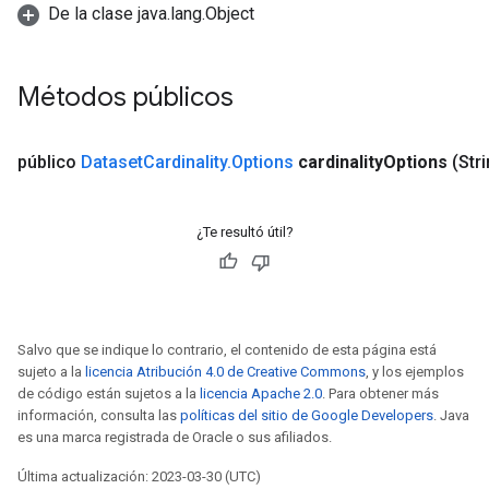
De la clase java.lang.Object
Métodos públicos
público
Dataset
Cardinality
.
Options
cardinality
Options
(Str
¿Te resultó útil?
Salvo que se indique lo contrario, el contenido de esta página está
sujeto a la
licencia Atribución 4.0 de Creative Commons
, y los ejemplos
de código están sujetos a la
licencia Apache 2.0
. Para obtener más
ryTensorBatch
información, consulta las
políticas del sitio de Google Developers
. Java
es una marca registrada de Oracle o sus afiliados.
Última actualización: 2023-03-30 (UTC)