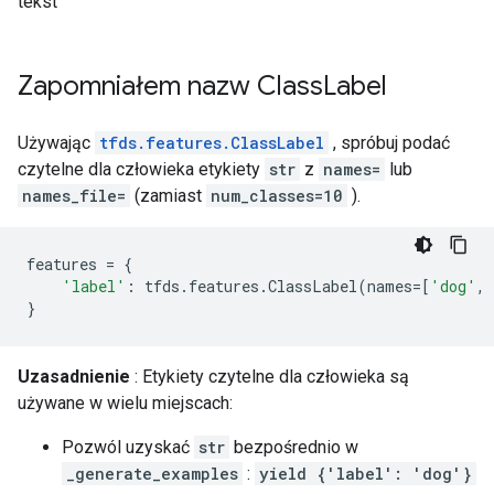
tekst
Zapomniałem nazw Class
Label
Używając
tfds.features.ClassLabel
, spróbuj podać
czytelne dla człowieka etykiety
str
z
names=
lub
names_file=
(zamiast
num_classes=10
).
features
=
{
'label'
:
tfds
.
features
.
ClassLabel
(
names
=
[
'dog'
,
}
Uzasadnienie
: Etykiety czytelne dla człowieka są
używane w wielu miejscach:
Pozwól uzyskać
str
bezpośrednio w
_generate_examples
:
yield {'label': 'dog'}