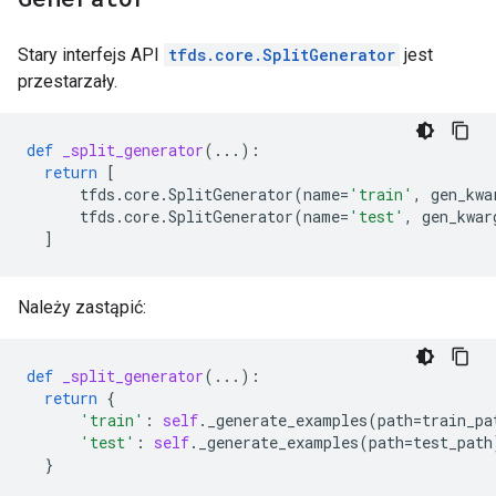
Stary interfejs API
tfds.core.SplitGenerator
jest
przestarzały.
def
_split_generator
(
...
):
return
[
tfds
.
core
.
SplitGenerator
(
name
=
'train'
,
gen_kwa
tfds
.
core
.
SplitGenerator
(
name
=
'test'
,
gen_kwar
]
Należy zastąpić:
def
_split_generator
(
...
):
return
{
'train'
:
self
.
_generate_examples
(
path
=
train_pa
'test'
:
self
.
_generate_examples
(
path
=
test_path
}