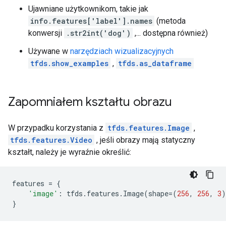
Ujawniane użytkownikom, takie jak
info.features['label'].names
(metoda
konwersji
.str2int('dog')
,... dostępna również)
Używane w
narzędziach wizualizacyjnych
tfds.show_examples
,
tfds.as_dataframe
Zapomniałem kształtu obrazu
W przypadku korzystania z
tfds.features.Image
,
tfds.features.Video
, jeśli obrazy mają statyczny
kształt, należy je wyraźnie określić:
features
=
{
'image'
:
tfds
.
features
.
Image
(
shape
=
(
256
,
256
,
3
)
}