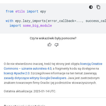
from
etils
import
epy
with
epy
.
lazy_imports
(
error_callback
=...
,
success_ca
import
some_big_module
Czy te wskazówki były pomocne?
O ile nie stwierdzono inaczej, treść tej strony jest objęta
licencją Creative
Commons – uznanie autorstwa 4.0
, a fragmenty kodu są dostępne na
licencji Apache 2.0
. Szczegółowe informacje na ten temat zawierają
zasady dotyczące witryny Google Developers
. Java jest zastrzeżonym
znakiem towarowym firmy Oracle i jej podmiotów stowarzyszonych.
Ostatnia aktualizacja: 2025-01-14 UTC.