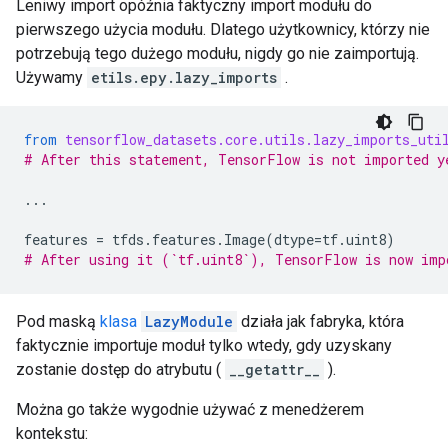
Leniwy import opóźnia faktyczny import modułu do
pierwszego użycia modułu. Dlatego użytkownicy, którzy nie
potrzebują tego dużego modułu, nigdy go nie zaimportują.
Używamy
etils.epy.lazy_imports
.
from
tensorflow_datasets.core.utils.lazy_imports_uti
# After this statement, TensorFlow is not imported y
...
features
=
tfds
.
features
.
Image
(
dtype
=
tf
.
uint8
)
# After using it (`tf.uint8`), TensorFlow is now imp
Pod maską
klasa
LazyModule
działa jak fabryka, która
faktycznie importuje moduł tylko wtedy, gdy uzyskany
zostanie dostęp do atrybutu (
__getattr__
).
Można go także wygodnie używać z menedżerem
kontekstu: