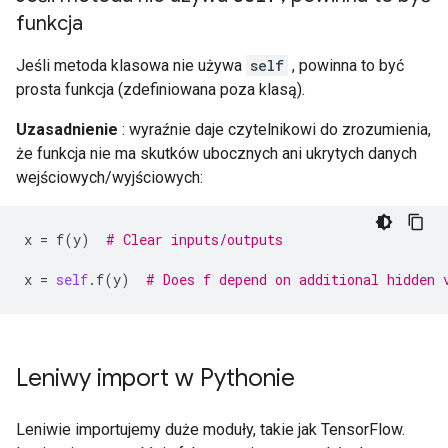
funkcja
Jeśli metoda klasowa nie używa
self
, powinna to być
prosta funkcja (zdefiniowana poza klasą).
Uzasadnienie
: wyraźnie daje czytelnikowi do zrozumienia,
że ​​funkcja nie ma skutków ubocznych ani ukrytych danych
wejściowych/wyjściowych:
x
=
f
(
y
)
# Clear inputs/outputs
x
=
self
.
f
(
y
)
# Does f depend on additional hidden 
Leniwy import w Pythonie
Leniwie importujemy duże moduły, takie jak TensorFlow.