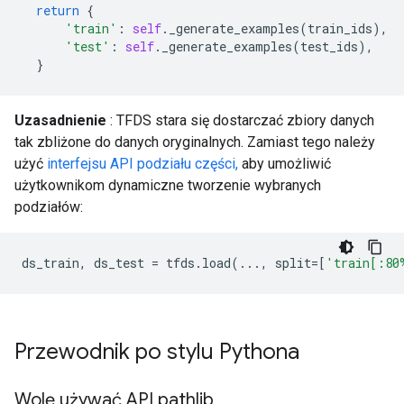
return
{
'train'
:
self
.
_generate_examples
(
train_ids
),
'test'
:
self
.
_generate_examples
(
test_ids
),
}
Uzasadnienie
: TFDS stara się dostarczać zbiory danych
tak zbliżone do danych oryginalnych. Zamiast tego należy
użyć
interfejsu API podziału części,
aby umożliwić
użytkownikom dynamiczne tworzenie wybranych
podziałów:
ds_train
,
ds_test
=
tfds
.
load
(
...
,
split
=
[
'train[:80
Przewodnik po stylu Pythona
Wolę używać API pathlib