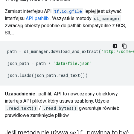
Zamiast interfejsu API
tf.io.gfile
lepiej jest używać
interfejsu
API pathlib
. Wszystkie metody
dl_manager
zwracają obiekty podobne do pathlib kompatybilne z GCS,
S3,...
path
=
dl_manager
.
download_and_extract
(
'http://some-
json_path
=
path
/
'data/file.json'
json
.
loads
(
json_path
.
read_text
())
Uzasadnienie
: pathlib API to nowoczesny obiektowy
interfejs API plików, który usuwa szablony. Użycie
.read_text()
/
.read_bytes()
gwarantuje również
prawidłowe zamknięcie plików.
Jeśli metoda nie używa
self
,
powinna to być