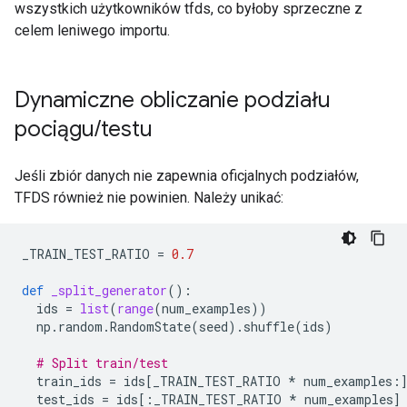
wszystkich użytkowników tfds, co byłoby sprzeczne z
celem leniwego importu.
Dynamiczne obliczanie podziału
pociągu
/
testu
Jeśli zbiór danych nie zapewnia oficjalnych podziałów,
TFDS również nie powinien. Należy unikać:
_TRAIN_TEST_RATIO
=
0.7
def
_split_generator
():
ids
=
list
(
range
(
num_examples
))
np
.
random
.
RandomState
(
seed
)
.
shuffle
(
ids
)
# Split train/test
train_ids
=
ids
[
_TRAIN_TEST_RATIO
*
num_examples
:
test_ids
=
ids
[:
_TRAIN_TEST_RATIO
*
num_examples
]