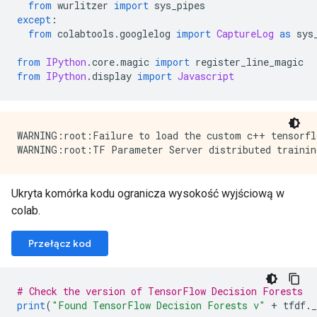
from
 wurlitzer 
import
 sys_pipes
except
:
from
 colabtools
.
googlelog 
import
CaptureLog
as
 sys
from
IPython
.
core
.
magic 
import
 register_line_magic
from
IPython
.
display 
import
Javascript
WARNING:root:Failure to load the custom c++ tensorfl
Ukryta komórka kodu ogranicza wysokość wyjściową w
colab.
Przełącz kod
# Check the version of TensorFlow Decision Forests
print
(
"Found TensorFlow Decision Forests v"
+
 tfdf
.
_