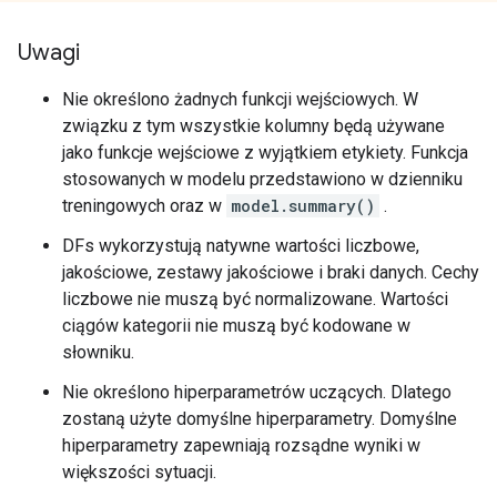
Columns:

Uwagi
NUMERICAL: 5 (62.5%)

    0: "bill_depth_mm" NUMERICAL num-nas:2 (0.793651
Nie określono żadnych funkcji wejściowych. W
    1: "bill_length_mm" NUMERICAL num-nas:2 (0.79365
związku z tym wszystkie kolumny będą używane
    2: "body_mass_g" NUMERICAL num-nas:2 (0.793651%)
    3: "flipper_length_mm" NUMERICAL num-nas:2 (0.79
jako funkcje wejściowe z wyjątkiem etykiety. Funkcja
    6: "year" NUMERICAL mean:2008.05 min:2007 max:20
stosowanych w modelu przedstawiono w dzienniku
treningowych oraz w
model.summary()
.
CATEGORICAL: 3 (37.5%)

    4: "island" CATEGORICAL has-dict vocab-size:4 ze
DFs wykorzystują natywne wartości liczbowe,
    5: "sex" CATEGORICAL num-nas:7 (2.77778%) has-di
jakościowe, zestawy jakościowe i braki danych. Cechy
    7: "__LABEL" CATEGORICAL integerized vocab-size:
liczbowe nie muszą być normalizowane. Wartości
ciągów kategorii nie muszą być kodowane w
Terminology:

    nas: Number of non-available (i.e. missing) value
słowniku.
    ood: Out of dictionary.

Nie określono hiperparametrów uczących. Dlatego
    manually-defined: Attribute which type is manuall
    tokenized: The attribute value is obtained throug
zostaną użyte domyślne hiperparametry. Domyślne
    has-dict: The attribute is attached to a string d
hiperparametry zapewniają rozsądne wyniki w
    vocab-size: Number of unique values.

większości sytuacji.