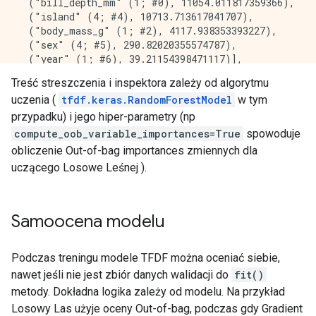
  ("bill_depth_mm" (1; #0), 11054.011817359366),

    4.       "body_mass_g" 315.000000 #######

  ("island" (4; #4), 10713.713617041707),

    5.            "island" 298.000000 ######

  ("body_mass_g" (1; #2), 4117.938353393227),

    6.               "sex" 34.000000 

  ("sex" (4; #5), 290.82020355574787),

    7.              "year" 18.000000 

  ("year" (1; #6), 39.21154398471117)],

 'NUM_AS_ROOT': [("flipper_length_mm" (1; #3), 161.0
Variable Importance: SUM_SCORE:

Treść streszczenia i inspektora zależy od algorytmu
  ("bill_length_mm" (1; #1), 62.0),

uczenia (
tfdf.keras.RandomForestModel
w tym
  ("bill_depth_mm" (1; #0), 57.0),

    1. "flipper_length_mm" 26046.340791 ###########
  ("body_mass_g" (1; #2), 12.0),

przypadku) i jego hiper-parametry (np
    2.    "bill_length_mm" 24253.203630 ###########
  ("island" (4; #4), 8.0)],

compute_oob_variable_importances=True
spowoduje
    3.     "bill_depth_mm" 11054.011817 ######

 'MEAN_MIN_DEPTH': [("__LABEL" (4; #7), 3.3186937599
    4.            "island" 10713.713617 ######

obliczenie Out-of-bag importances zmiennych dla
  ("year" (1; #6), 3.2979265641765556),

    5.       "body_mass_g" 4117.938353 ##

uczącego Losowe Leśnej ).
  ("sex" (4; #5), 3.2675474155474094),

    6.               "sex" 290.820204 

  ("body_mass_g" (1; #2), 2.6583072575572553),

    7.              "year" 39.211544 

  ("bill_depth_mm" (1; #0), 2.213271913271913),

  ("island" (4; #4), 2.153126937876938),

Samoocena modelu
  ("bill_length_mm" (1; #1), 1.5158758371258376),

Winner take all: true

Podczas treningu modele TFDF można oceniać siebie,
Out-of-bag evaluation: accuracy:0.972222 logloss:0.09
nawet jeśli nie jest zbiór danych walidacji do
fit()
Number of trees: 300

Total number of nodes: 4558

metody. Dokładna logika zależy od modelu. Na przykład
Losowy Las użyje oceny Out-of-bag, podczas gdy Gradient