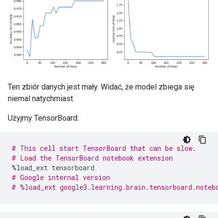
    174 : body_mass_g [NUMERICAL]

    14 : sex [CATEGORICAL]

    6 : year [NUMERICAL]

Attribute in nodes with depth <= 3:

    593 : bill_length_mm [NUMERICAL]

    371 : bill_depth_mm [NUMERICAL]

    365 : flipper_length_mm [NUMERICAL]

    290 : island [CATEGORICAL]

Ten zbiór danych jest mały. Widać, że model zbiega się
    273 : body_mass_g [NUMERICAL]

niemal natychmiast.
    30 : sex [CATEGORICAL]

    9 : year [NUMERICAL]

Użyjmy TensorBoard:
Attribute in nodes with depth <= 5:

    681 : bill_length_mm [NUMERICAL]

# This cell start TensorBoard that can be slow.
    399 : bill_depth_mm [NUMERICAL]

# Load the TensorBoard notebook extension
    383 : flipper_length_mm [NUMERICAL]

%
load_ext tensorboard
    314 : body_mass_g [NUMERICAL]

# Google internal version
    298 : island [CATEGORICAL]

# %load_ext google3.learning.brain.tensorboard.noteb
    33 : sex [CATEGORICAL]

    18 : year [NUMERICAL]
