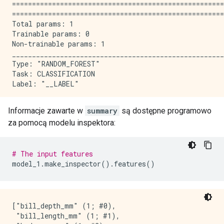
=====================================================
=====================================================
Total params: 1

Trainable params: 0

Non-trainable params: 1

_____________________________________________________
Type: "RANDOM_FOREST"

Task: CLASSIFICATION

Label: "__LABEL"

Input Features (7):

Informacje zawarte w
summary
są dostępne programowo
    bill_depth_mm

za pomocą modelu inspektora:
    bill_length_mm

    body_mass_g

    flipper_length_mm

    island

# The input features
    sex

model_1
.
make_inspector
().
features
()
    year

No weights

["bill_depth_mm" (1; #0),

Variable Importance: MEAN_MIN_DEPTH:

 "bill_length_mm" (1; #1),
