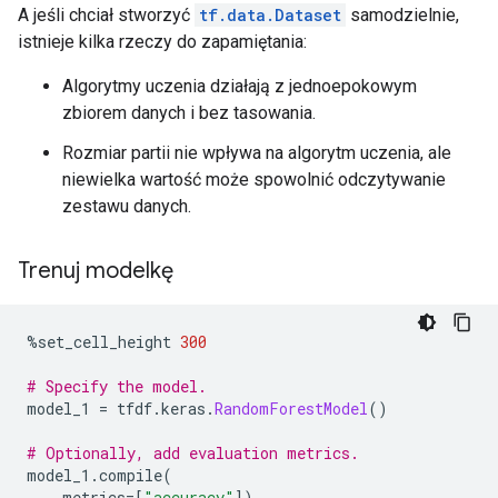
A jeśli chciał stworzyć
tf.data.Dataset
samodzielnie,
istnieje kilka rzeczy do zapamiętania:
Algorytmy uczenia działają z jednoepokowym
zbiorem danych i bez tasowania.
Rozmiar partii nie wpływa na algorytm uczenia, ale
niewielka wartość może spowolnić odczytywanie
zestawu danych.
Trenuj modelkę
%
set_cell_height 
300
# Specify the model.
model_1 
=
 tfdf
.
keras
.
RandomForestModel
()
# Optionally, add evaluation metrics.
model_1
.
compile
(
    metrics
=[
"accuracy"
])