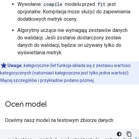
[INFO kernel.cc:762] Configure learner

Wywołanie
compile
modelu przed
fit
jest
[INFO kernel.cc:787] Training config:

opcjonalne. Kompilacja może służyć do zapewnienia
learner: "RANDOM_FOREST"

dodatkowych metryk oceny.
features: "bill_depth_mm"

features: "bill_length_mm"

Algorytmy uczące nie wymagają zestawów danych
features: "body_mass_g"

do walidacji. Jeśli zostanie dostarczony zestaw
features: "flipper_length_mm"

danych do walidacji, będzie on używany tylko do
features: "island"

features: "sex"

wyświetlania metryk.
features: "year"

label: "__LABEL"

Uwaga:
kategoryczne-Set
funkcja składa się z zestawu wartości
task: CLASSIFICATION

kategorycznych (natomiast
kategoryczne
jest tylko jedna wartość).
[yggdrasil_decision_forests.model.random_forest.proto
Więcej szczegółów i przykładów podano później.
  num_trees: 300

  decision_tree {

    max_depth: 16

    min_examples: 5

Oceń model
    in_split_min_examples_check: true

    missing_value_policy: GLOBAL_IMPUTATION

Oceńmy nasz model na testowym zbiorze danych.
    allow_na_conditions: false

    categorical_set_greedy_forward {

      sampling: 0.1

      max_num_items: -1
