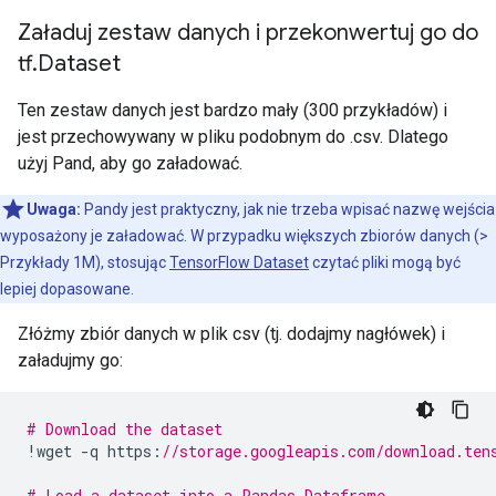
Załaduj zestaw danych i przekonwertuj go do
tf
.
Dataset
Ten zestaw danych jest bardzo mały (300 przykładów) i
jest przechowywany w pliku podobnym do .csv. Dlatego
użyj Pand, aby go załadować.
Uwaga:
Pandy jest praktyczny, jak nie trzeba wpisać nazwę wejścia
wyposażony je załadować. W przypadku większych zbiorów danych (>
Przykłady 1M), stosując
TensorFlow Dataset
czytać pliki mogą być
lepiej dopasowane.
Złóżmy zbiór danych w plik csv (tj. dodajmy nagłówek) i
załadujmy go:
# Download the dataset
!
wget 
-
q https
:
//storage.googleapis.com/download.ten
# Load a dataset into a Pandas Dataframe.