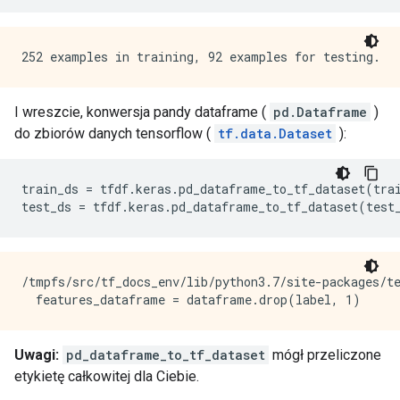
I wreszcie, konwersja pandy dataframe (
pd.Dataframe
)
do zbiorów danych tensorflow (
tf.data.Dataset
):
train_ds 
=
 tfdf
.
keras
.
pd_dataframe_to_tf_dataset
(
tra
test_ds 
=
 tfdf
.
keras
.
pd_dataframe_to_tf_dataset
(
test
/tmpfs/src/tf_docs_env/lib/python3.7/site-packages/t
Uwagi:
pd_dataframe_to_tf_dataset
mógł przeliczone
etykietę całkowitej dla Ciebie.