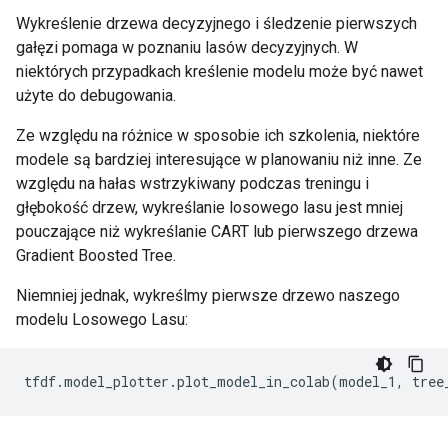
[INFO random_forest.cc:628] Training of tree  181/30
Wykreślenie drzewa decyzyjnego i śledzenie pierwszych
[INFO random_forest.cc:628] Training of tree  191/30
[INFO random_forest.cc:628] Training of tree  201/30
gałęzi pomaga w poznaniu lasów decyzyjnych. W
[INFO random_forest.cc:628] Training of tree  211/30
niektórych przypadkach kreślenie modelu może być nawet
[INFO random_forest.cc:628] Training of tree  221/30
użyte do debugowania.
[INFO random_forest.cc:628] Training of tree  231/30
[INFO random_forest.cc:628] Training of tree  241/30
Ze względu na różnice w sposobie ich szkolenia, niektóre
[INFO random_forest.cc:628] Training of tree  251/30
modele są bardziej interesujące w planowaniu niż inne. Ze
[INFO random_forest.cc:628] Training of tree  261/30
względu na hałas wstrzykiwany podczas treningu i
[INFO random_forest.cc:628] Training of tree  271/30
[INFO random_forest.cc:628] Training of tree  281/30
głębokość drzew, wykreślanie losowego lasu jest mniej
[INFO random_forest.cc:628] Training of tree  291/30
pouczające niż wykreślanie CART lub pierwszego drzewa
[INFO random_forest.cc:628] Training of tree  300/30
Gradient Boosted Tree.
[INFO random_forest.cc:696] Final OOB metrics: accur
[INFO kernel.cc:828] Export model in log directory: /
Niemniej jednak, wykreślmy pierwsze drzewo naszego
[INFO kernel.cc:836] Save model in resources

modelu Losowego Lasu:
[INFO kernel.cc:988] Loading model from path

[INFO decision_forest.cc:590] Model loaded with 300 
[INFO abstract_model.cc:993] Engine "RandomForestGen
tfdf
.
model_plotter
.
plot_model_in_colab
(
model_1
,
 tree
[INFO kernel.cc:848] Use fast generic engine
