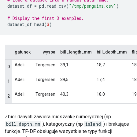
dataset_df 
=
 pd
.
read_csv
(
"/tmp/penguins.csv"
)
# Display the first 3 examples.
dataset_df
.
head
(
3
)
Zbiór danych zawiera mieszankę numerycznej (np
bill_depth_mm
), kategoryczny (np
island
) i brakujące
funkcje. TF-DF obsługuje wszystkie te typy funkcji