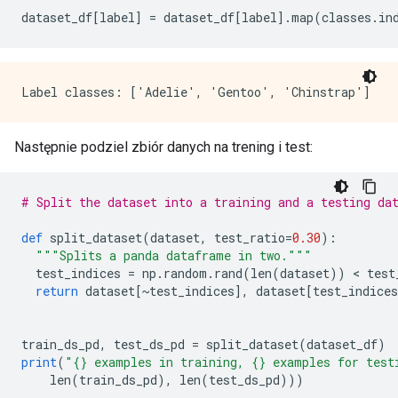
dataset_df
[
label
]
=
 dataset_df
[
label
].
map
(
classes
.
in
Następnie podziel zbiór danych na trening i test:
# Split the dataset into a training and a testing da
def
 split_dataset
(
dataset
,
 test_ratio
=
0.30
):
"""Splits a panda dataframe in two."""
  test_indices 
=
 np
.
random
.
rand
(
len
(
dataset
))
<
 test
return
 dataset
[~
test_indices
],
 dataset
[
test_indices
train_ds_pd
,
 test_ds_pd 
=
 split_dataset
(
dataset_df
)
print
(
"{} examples in training, {} examples for test
    len
(
train_ds_pd
),
 len
(
test_ds_pd
)))