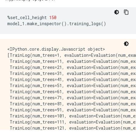
[  27,  32)   72   2.96%  63.44% #

[  32,  38)   86   3.54%  66.98% #

[  38,  43)   67   2.76%  69.74% #

%
set_cell_height 
150
[  43,  49)   79   3.25%  72.99% #

model_1
.
make_inspector
().
training_logs
()
[  49,  54)   54   2.22%  75.22%

[  54,  60)   43   1.77%  76.99%

[  60,  66)   43   1.77%  78.76%

[  66,  71)   39   1.61%  80.36%

<IPython.core.display.Javascript object>

[  71,  77)   62   2.55%  82.91% #

[TrainLog(num_trees=1, evaluation=Evaluation(num_exa
[  77,  82)   63   2.59%  85.51% #

 TrainLog(num_trees=11, evaluation=Evaluation(num_ex
[  82,  88)  102   4.20%  89.71% #

 TrainLog(num_trees=21, evaluation=Evaluation(num_ex
[  88,  93)   95   3.91%  93.62% #

 TrainLog(num_trees=31, evaluation=Evaluation(num_ex
[  93,  99)   99   4.08%  97.69% #

 TrainLog(num_trees=41, evaluation=Evaluation(num_ex
[  99, 104)   37   1.52%  99.22%

 TrainLog(num_trees=51, evaluation=Evaluation(num_ex
[ 104, 110)   16   0.66%  99.88%

 TrainLog(num_trees=61, evaluation=Evaluation(num_ex
[ 110, 115]    3   0.12% 100.00%

 TrainLog(num_trees=71, evaluation=Evaluation(num_ex
 TrainLog(num_trees=81, evaluation=Evaluation(num_ex
Attribute in nodes:

 TrainLog(num_trees=91, evaluation=Evaluation(num_ex
    682 : bill_length_mm [NUMERICAL]

 TrainLog(num_trees=101, evaluation=Evaluation(num_e
    399 : bill_depth_mm [NUMERICAL]

 TrainLog(num_trees=111, evaluation=Evaluation(num_e
    383 : flipper_length_mm [NUMERICAL]

 TrainLog(num_trees=121, evaluation=Evaluation(num_e
    315 : body_mass_g [NUMERICAL]

 TrainLog(num_trees=131, evaluation=Evaluation(num_e
    298 : island [CATEGORICAL]
