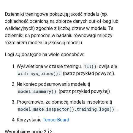
[ 28, 29]  1   0.33% 100.00%

Dzienniki treningowe pokazują jakość modelu (np.
Depth by leafs:

dokładność ocenioną na zbiorze danych out-of-bag lub
Count: 2429 Average: 3.39234 StdDev: 1.08569

walidacyjnych) zgodnie z liczbą drzew w modelu. Te
Min: 1 Max: 7 Ignored: 0

----------------------------------------------

dzienniki są pomocne w badaniu równowagi między
[ 1, 2)  26   1.07%   1.07%

rozmiarem modelu a jakością modelu.
[ 2, 3) 557  22.93%  24.00% #######

[ 3, 4) 716  29.48%  53.48% #########

Logi są dostępne na wiele sposobów:
[ 4, 5) 767  31.58%  85.06% ##########

[ 5, 6) 300  12.35%  97.41% ####

Wyświetlona w czasie treningu,
fit()
owija się
[ 6, 7)  57   2.35%  99.75% #

with sys_pipes():
(patrz przykład powyżej).
[ 7, 7]   6   0.25% 100.00%

Na koniec podsumowania modelu tj
Number of training obs by leaf:

model.summary()
(patrz przykład powyżej).
Count: 2429 Average: 31.1239 StdDev: 32.4208

Min: 5 Max: 115 Ignored: 0

Programowo, za pomocą modelu inspektora tj
----------------------------------------------

model.make_inspector().training_logs()
.
[   5,  10) 1193  49.11%  49.11% ##########

[  10,  16)  137   5.64%  54.76% #

Korzystanie
TensorBoard
[  16,  21)   70   2.88%  57.64% #

[  21,  27)   69   2.84%  60.48% #

Wypróbujmy opcje 2 i 3: