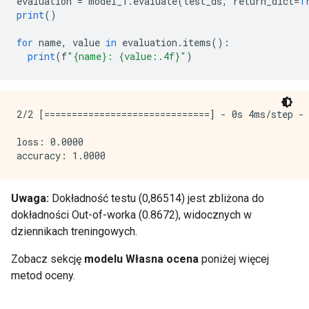
evaluation 
=
 model_1
.
evaluate
(
test_ds
,
 return_dict
=
T
      min_item_frequency: 1

print
()
    }

    growing_strategy_local {

for
 name
,
 value 
in
 evaluation
.
items
():
    }

print
(
f
"{name}: {value:.4f}"
)
    categorical {

      cart {

      }

    }

2/2 [==============================] - 0s 4ms/step - 
    num_candidate_attributes_ratio: -1

    axis_aligned_split {

loss: 0.0000

    }

    internal {

      sorting_strategy: PRESORTED

    }

Uwaga:
Dokładność testu (0,86514) jest zbliżona do
  }

dokładności Out-of-worka (0.8672), widocznych w
  winner_take_all_inference: true

dziennikach treningowych.
  compute_oob_performances: true

  compute_oob_variable_importances: false

Zobacz sekcję
modelu Własna ocena
poniżej więcej
  adapt_bootstrap_size_ratio_for_maximum_training_dur
metod oceny.
}

[INFO kernel.cc:790] Deployment config:
