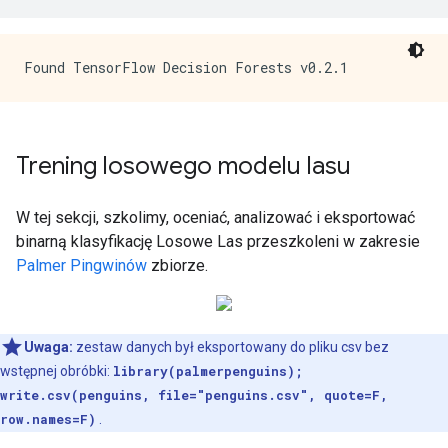
Trening losowego modelu lasu
W tej sekcji, szkolimy, oceniać, analizować i eksportować
binarną klasyfikację Losowe Las przeszkoleni w zakresie
Palmer Pingwinów
zbiorze.
Uwaga:
zestaw danych był eksportowany do pliku csv bez
wstępnej obróbki:
library(palmerpenguins);
write.csv(penguins, file="penguins.csv", quote=F,
row.names=F)
.