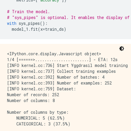
# Train the model.
# "sys_pipes" is optional. It enables the display of
with
 sys_pipes
():
  model_1
.
fit
(
x
=
train_ds
)
<IPython.core.display.Javascript object>

1/4 [======>.......................] - ETA: 12s

[INFO kernel.cc:736] Start Yggdrasil model training

[INFO kernel.cc:737] Collect training examples

[INFO kernel.cc:392] Number of batches: 4

[INFO kernel.cc:393] Number of examples: 252

[INFO kernel.cc:759] Dataset:

Number of records: 252

Number of columns: 8

Number of columns by type:

    NUMERICAL: 5 (62.5%)

    CATEGORICAL: 3 (37.5%)
