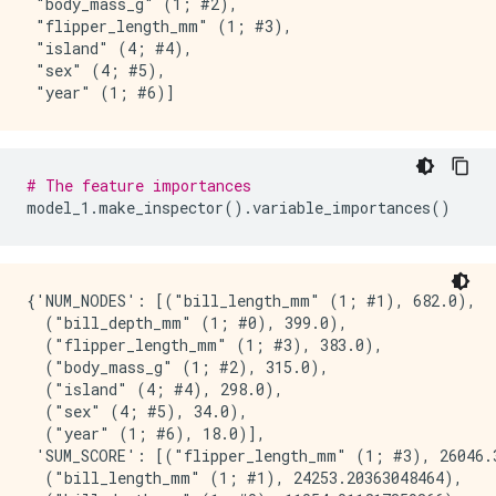
 "body_mass_g" (1; #2),

    1.           "__LABEL"  3.318694 ##############
 "flipper_length_mm" (1; #3),

    2.              "year"  3.297927 ##############
 "island" (4; #4),

    3.               "sex"  3.267547 ##############
 "sex" (4; #5),

    4.       "body_mass_g"  2.658307 ##########

    5.     "bill_depth_mm"  2.213272 #######

    6.            "island"  2.153127 #######

    7.    "bill_length_mm"  1.515876 ##

    8. "flipper_length_mm"  1.217305 

# The feature importances
model_1
.
make_inspector
().
variable_importances
()
Variable Importance: NUM_AS_ROOT:

    1. "flipper_length_mm" 161.000000 #############
    2.    "bill_length_mm" 62.000000 #####

{'NUM_NODES': [("bill_length_mm" (1; #1), 682.0),

    3.     "bill_depth_mm" 57.000000 #####

  ("bill_depth_mm" (1; #0), 399.0),

    4.       "body_mass_g" 12.000000 

  ("flipper_length_mm" (1; #3), 383.0),

    5.            "island"  8.000000 

  ("body_mass_g" (1; #2), 315.0),

  ("island" (4; #4), 298.0),

Variable Importance: NUM_NODES:

  ("sex" (4; #5), 34.0),

  ("year" (1; #6), 18.0)],

    1.    "bill_length_mm" 682.000000 #############
 'SUM_SCORE': [("flipper_length_mm" (1; #3), 26046.3
    2.     "bill_depth_mm" 399.000000 #########

  ("bill_length_mm" (1; #1), 24253.20363048464),

    3. "flipper_length_mm" 383.000000 ########
