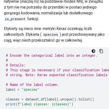
natywnie (inaczej niż na podstawie modeli NN), w związku
z tym nie ma potrzeby do przeróbki w postaci jednego
gorącego kodowania, normalizacja lub dodatkowego
is_present
funkcji.
Etykiety są nieco inne: metryki Keras oczekują liczb
całkowitych. Etykieta (
species
) jest przechowywany jako
ciąg, więc niech przekształcić go w całkowitej.
# Encode the categorical label into an integer.
#
# Details:
# This stage is necessary if your classification lab
# string. Note: Keras expected classification labels
# Name of the label column.
label 
=
"species"
classes 
=
 dataset_df
[
label
].
unique
().
tolist
()
print
(
f
"Label classes: {classes}"
)