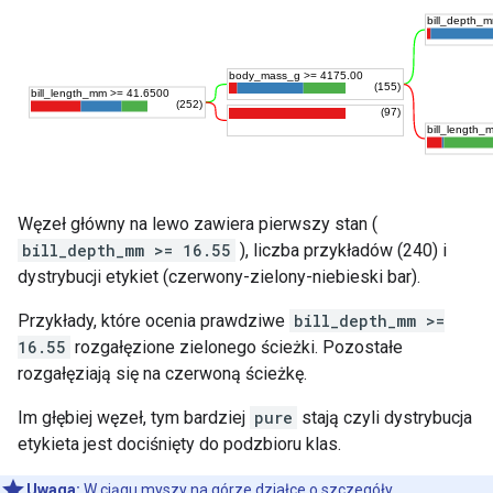
Węzeł główny na lewo zawiera pierwszy stan (
bill_depth_mm >= 16.55
), liczba przykładów (240) i
dystrybucji etykiet (czerwony-zielony-niebieski bar).
Przykłady, które ocenia prawdziwe
bill_depth_mm >=
16.55
rozgałęzione zielonego ścieżki. Pozostałe
rozgałęziają się na czerwoną ścieżkę.
Im głębiej węzeł, tym bardziej
pure
stają czyli dystrybucja
etykieta jest dociśnięty do podzbioru klas.
Uwaga:
W ciągu myszy na górze działce o szczegóły.