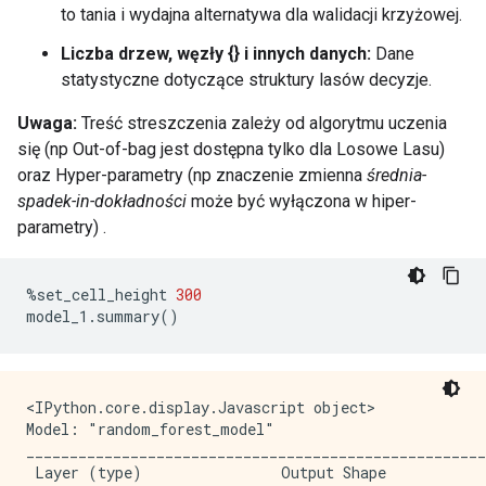
to tania i wydajna alternatywa dla walidacji krzyżowej.
Liczba drzew, węzły {} i innych danych:
Dane
statystyczne dotyczące struktury lasów decyzje.
Uwaga:
Treść streszczenia zależy od algorytmu uczenia
się (np Out-of-bag jest dostępna tylko dla Losowe Lasu)
oraz Hyper-parametry (np znaczenie zmienna
średnia-
spadek-in-dokładności
może być wyłączona w hiper-
parametry) .
%
set_cell_height 
300
model_1
.
summary
()
<IPython.core.display.Javascript object>

Model: "random_forest_model"

_____________________________________________________
 Layer (type)                Output Shape            