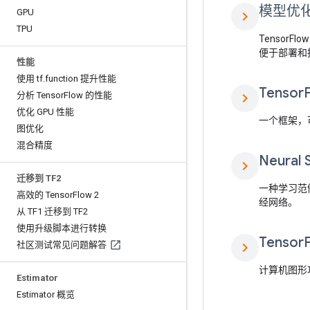
模型优
GPU
chevron_right
TPU
Tensor
便于部署和
性能
使用 tf
.
function 提升性能
Tensor
分析 Tensor
Flow 的性能
chevron_right
优化 GPU 性能
一个框架，
图优化
混合精度
Neural 
chevron_right
迁移到 TF2
一种学习范
高效的 Tensor
Flow 2
经网络。
从 TF1 迁移到 TF2
使用升级脚本进行转换
Tensor
社区测试常见问题解答
chevron_right
计算机图形
Estimator
Estimator 概览