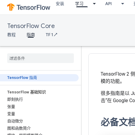
安装
学习
API
TensorFlow Core
教程
指南
TF 1 ↗
TensorFl
Tensor
Flow 指南
模的功能。
Tensor
Flow 基础知识
很多指南是以 J
即刻执行
击“在 Google 
张量
变量
必备文
自动微分
图和函数简介