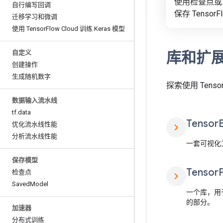
使用检查点或 S
自行编写回调
保存 Tensor
迁移学习和微调
使用 Tensor
Flow Cloud 训练 Keras 模型
库和扩
自定义
创建操作
生成随机数字
探索使用 Tens
数据输入流水线
tf
.
data
Tensor
优化流水线性能
chevron_right
分析流水线性能
一套可视化工
保存模型
Tensor
检查点
chevron_right
Saved
Model
一个库，用
的部分。
加速器
分布式训练