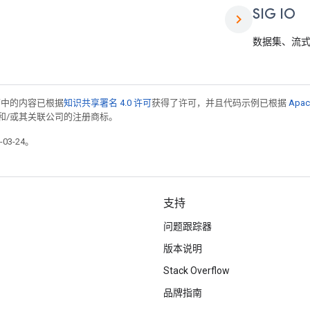
SIG IO
chevron_right
数据集、流式传
面中的内容已根据
知识共享署名 4.0 许可
获得了许可，并且代码示例已根据
Apac
acle 和/或其关联公司的注册商标。
03-24。
支持
问题跟踪器
版本说明
Stack Overflow
品牌指南