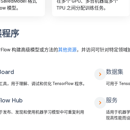
avedModel 格式
在多个 GPU、多台机器或多个
Flow 模型。
TPU 之间分配训练任务。
展程序
orFlow 构建高级模型或方法的
其他资源
，并访问可针对特定领域扩展 
Board
数据集
chevron_right
具，用于理解、调试和优化 TensorFlow 程序。
可用于 Tens
Flow Hub
服务
chevron_right
于发布、发现和使用机器学习模型中可重复利用
适用于机器学
现高性能而