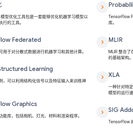
化
Probabil
chevron_right
Flow 模型优化工具包是一套能够优化机器学习模型以
TensorFl
执行的工具。
库。
Flow Federated
MLIR
chevron_right
可用于对分散式数据进行机器学习和其他计算。
MLIR 整合
的基础架构
Structured Learning
XLA
chevron_right
例，可以利用结构化信号以及特征输入来训练神
一种针对特定领
模型的运行
Flow Graphics
SIG Add
chevron_right
功能库，包括相机、灯光、材料和渲染程序。
TensorFlo