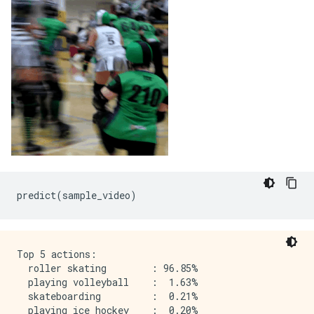
predict
(
sample_video
)
Top 5 actions:

  roller skating        : 96.85%

  playing volleyball    :  1.63%

  skateboarding         :  0.21%

  playing ice hockey    :  0.20%
