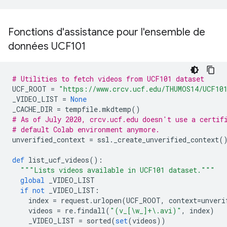
Fonctions d'assistance pour l'ensemble de
données UCF101
# Utilities to fetch videos from UCF101 dataset
UCF_ROOT 
=
"https://www.crcv.ucf.edu/THUMOS14/UCF10
_VIDEO_LIST 
=
None
_CACHE_DIR 
=
 tempfile
.
mkdtemp
()
# As of July 2020, crcv.ucf.edu doesn't use a certif
# default Colab environment anymore.
unverified_context 
=
 ssl
.
_create_unverified_context
(
def
 list_ucf_videos
():
"""Lists videos available in UCF101 dataset."""
global
 _VIDEO_LIST
if
not
 _VIDEO_LIST
:
    index 
=
 request
.
urlopen
(
UCF_ROOT
,
 context
=
unveri
    videos 
=
 re
.
findall
(
"(v_[\w_]+\.avi)"
,
 index
)
    _VIDEO_LIST 
=
 sorted
(
set
(
videos
))