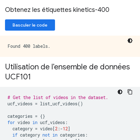
Obtenez les étiquettes kinetics-400
Basculer le code
Utilisation de l'ensemble de données
UCF101
# Get the list of videos in the dataset.
ucf_videos 
=
 list_ucf_videos
()
categories 
=
{}
for
 video 
in
 ucf_videos
:
  category 
=
 video
[
2
:-
12
]
if
 category 
not
in
 categories
: