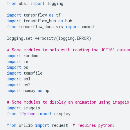
from
 absl 
import
 logging
import
 tensorflow 
as
 tf
import
 tensorflow_hub 
as
 hub
from
 tensorflow_docs
.
vis 
import
 embed
logging
.
set_verbosity
(
logging
.
ERROR
)
# Some modules to help with reading the UCF101 datas
import
 random
import
 re
import
 os
import
 tempfile
import
 ssl
import
 cv2
import
 numpy 
as
 np
# Some modules to display an animation using imageio
import
 imageio
from
IPython
import
 display
from
 urllib 
import
 request  
# requires python3