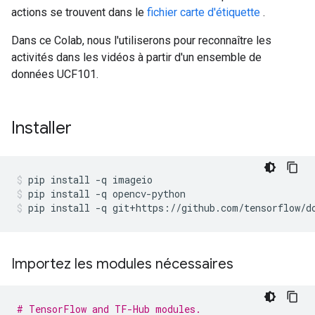
actions se trouvent dans le
fichier carte d'étiquette
.
Dans ce Colab, nous l'utiliserons pour reconnaître les
activités dans les vidéos à partir d'un ensemble de
données UCF101.
Installer
pip install 
-
q imageio
pip install 
-
q opencv
-
python
pip install 
-
q git
+
https
://
github
.
com
/
tensorflow
/
d
Importez les modules nécessaires
# TensorFlow and TF-Hub modules.