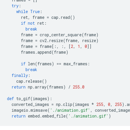
try
:
while
True
:
      ret
,
 frame 
=
 cap
.
read
()
if
not
 ret
:
break
      frame 
=
 crop_center_square
(
frame
)
      frame 
=
 cv2
.
resize
(
frame
,
 resize
)
      frame 
=
 frame
[:,
:,
[
2
,
1
,
0
]]
      frames
.
append
(
frame
)
if
 len
(
frames
)
==
 max_frames
:
break
finally
:
    cap
.
release
()
return
 np
.
array
(
frames
)
/
255.0
def
 to_gif
(
images
):
  converted_images 
=
 np
.
clip
(
images 
*
255
,
0
,
255
).
a
  imageio
.
mimsave
(
'./animation.gif'
,
 converted_image
return
 embed
.
embed_file
(
'./animation.gif'
)