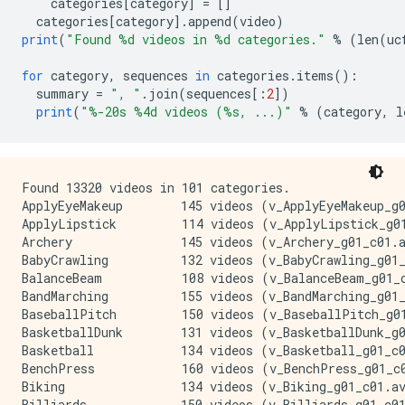
    categories
[
category
]
=
[]
  categories
[
category
].
append
(
video
)
print
(
"Found %d videos in %d categories."
%
(
len
(
uc
for
 category
,
 sequences 
in
 categories
.
items
():
  summary 
=
", "
.
join
(
sequences
[:
2
])
print
(
"%-20s %4d videos (%s, ...)"
%
(
category
,
 l
Found 13320 videos in 101 categories.

ApplyEyeMakeup        145 videos (v_ApplyEyeMakeup_g0
ApplyLipstick         114 videos (v_ApplyLipstick_g01
Archery               145 videos (v_Archery_g01_c01.a
BabyCrawling          132 videos (v_BabyCrawling_g01_
BalanceBeam           108 videos (v_BalanceBeam_g01_c
BandMarching          155 videos (v_BandMarching_g01_
BaseballPitch         150 videos (v_BaseballPitch_g01
BasketballDunk        131 videos (v_BasketballDunk_g0
Basketball            134 videos (v_Basketball_g01_c0
BenchPress            160 videos (v_BenchPress_g01_c0
Biking                134 videos (v_Biking_g01_c01.av
Billiards             150 videos (v_Billiards_g01_c01