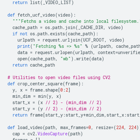
return
 list
(
_VIDEO_LIST
)
def
 fetch_ucf_video
(
video
):
"""Fetchs a video and cache into local filesystem.
  cache_path 
=
 os
.
path
.
join
(
_CACHE_DIR
,
 video
)
if
not
 os
.
path
.
exists
(
cache_path
):
    urlpath 
=
 request
.
urljoin
(
UCF_ROOT
,
 video
)
print
(
"Fetching %s => %s"
%
(
urlpath
,
 cache_pat
    data 
=
 request
.
urlopen
(
urlpath
,
 context
=
unverifi
    open
(
cache_path
,
"wb"
).
write
(
data
)
return
 cache_path
# Utilities to open video files using CV2
def
 crop_center_square
(
frame
):
  y
,
 x 
=
 frame
.
shape
[
0
:
2
]
  min_dim 
=
 min
(
y
,
 x
)
  start_x 
=
(
x 
// 2) - (min_dim // 2)
  start_y 
=
(
y 
// 2) - (min_dim // 2)
return
 frame
[
start_y
:
start_y
+
min_dim
,
start_x
:
start
def
 load_video
(
path
,
 max_frames
=
0
,
 resize
=(
224
,
224
)
  cap 
=
 cv2
.
VideoCapture
(
path
)
  frames 
=
[]