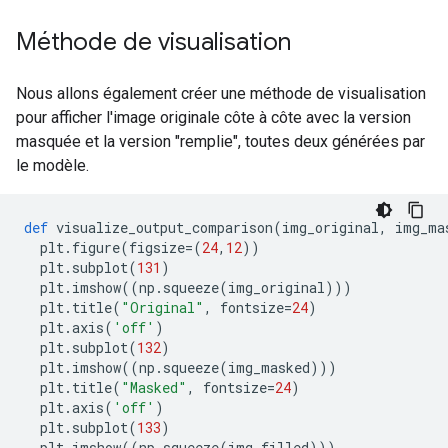
Méthode de visualisation
Nous allons également créer une méthode de visualisation
pour afficher l'image originale côte à côte avec la version
masquée et la version "remplie", toutes deux générées par
le modèle.
def
 visualize_output_comparison
(
img_original
,
 img_ma
  plt
.
figure
(
figsize
=(
24
,
12
))
  plt
.
subplot
(
131
)
  plt
.
imshow
((
np
.
squeeze
(
img_original
)))
  plt
.
title
(
"Original"
,
 fontsize
=
24
)
  plt
.
axis
(
'off'
)
  plt
.
subplot
(
132
)
  plt
.
imshow
((
np
.
squeeze
(
img_masked
)))
  plt
.
title
(
"Masked"
,
 fontsize
=
24
)
  plt
.
axis
(
'off'
)
  plt
.
subplot
(
133
)
  plt
.
imshow
((
np
.
squeeze
(
img_filled
)))