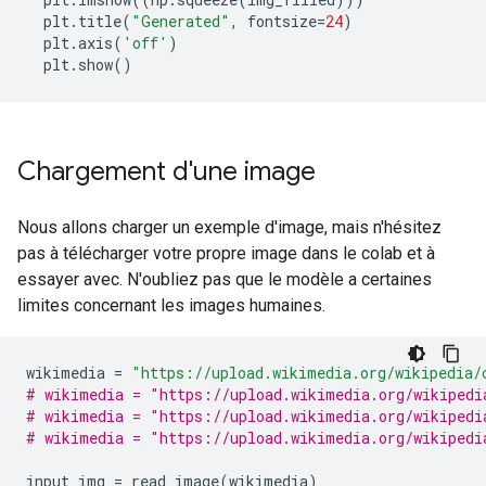
  plt
.
title
(
"Generated"
,
 fontsize
=
24
)
  plt
.
axis
(
'off'
)
  plt
.
show
()
Chargement d'une image
Nous allons charger un exemple d'image, mais n'hésitez
pas à télécharger votre propre image dans le colab et à
essayer avec. N'oubliez pas que le modèle a certaines
limites concernant les images humaines.
wikimedia 
=
"https://upload.wikimedia.org/wikipedia/
# wikimedia = "https://upload.wikimedia.org/wikipedi
# wikimedia = "https://upload.wikimedia.org/wikipedi
# wikimedia = "https://upload.wikimedia.org/wikipedi
input_img 
=
 read_image
(
wikimedia
)