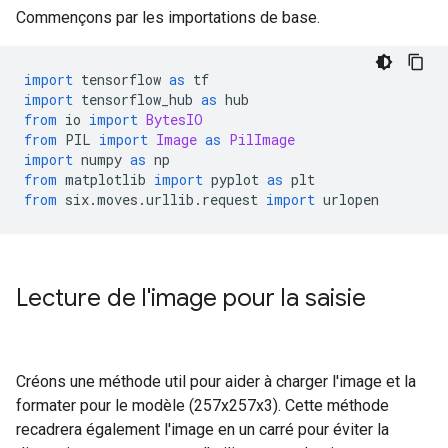
Commençons par les importations de base.
import
 tensorflow 
as
 tf
import
 tensorflow_hub 
as
 hub
from
 io 
import
BytesIO
from
 PIL 
import
Image
as
PilImage
import
 numpy 
as
 np
from
 matplotlib 
import
 pyplot 
as
 plt
from
 six
.
moves
.
urllib
.
request 
import
 urlopen
Lecture de l'image pour la saisie
Créons une méthode util pour aider à charger l'image et la
formater pour le modèle (257x257x3). Cette méthode
recadrera également l'image en un carré pour éviter la