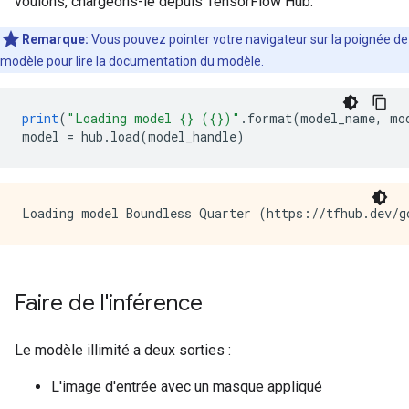
voulons, chargeons-le depuis TensorFlow Hub.
Remarque:
Vous pouvez pointer votre navigateur sur la poignée de
modèle pour lire la documentation du modèle.
print
(
"Loading model {} ({})"
.
format
(
model_name
,
 mo
model 
=
 hub
.
load
(
model_handle
)
Faire de l'inférence
Le modèle illimité a deux sorties :
L'image d'entrée avec un masque appliqué