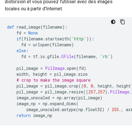
distorsion et vous pouvez l'utiliser avec des images
locales ou à partir d'Internet.
def
 read_image
(
filename
):
    fd 
=
None
if
(
filename
.
startswith
(
'http'
)):
      fd 
=
 urlopen
(
filename
)
else
:
      fd 
=
 tf
.
io
.
gfile
.
GFile
(
filename
,
'rb'
)
    pil_image 
=
PilImage
.
open
(
fd
)
    width
,
 height 
=
 pil_image
.
size
# crop to make the image square
    pil_image 
=
 pil_image
.
crop
((
0
,
0
,
 height
,
 height
    pil_image 
=
 pil_image
.
resize
((
257
,
257
),
PilImage
.
    image_unscaled 
=
 np
.
array
(
pil_image
)
    image_np 
=
 np
.
expand_dims
(
        image_unscaled
.
astype
(
np
.
float32
)
/
255.
,
 ax
return
 image_np