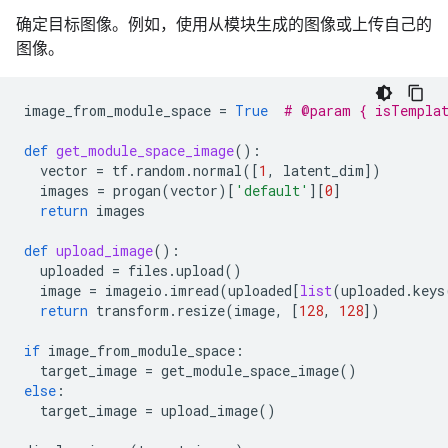
确定目标图像。例如，使用从模块生成的图像或上传自己的
图像。
image_from_module_space
=
True
# @param { isTempla
def
get_module_space_image
():
vector
=
tf
.
random
.
normal
([
1
,
latent_dim
])
images
=
progan
(
vector
)[
'default'
][
0
]
return
images
def
upload_image
():
uploaded
=
files
.
upload
()
image
=
imageio
.
imread
(
uploaded
[
list
(
uploaded
.
keys
return
transform
.
resize
(
image
,
[
128
,
128
])
if
image_from_module_space
:
target_image
=
get_module_space_image
()
else
:
target_image
=
upload_image
()