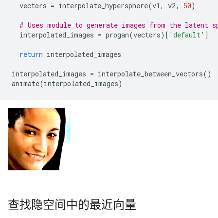
vectors
=
interpolate_hypersphere
(
v1
,
v2
,
50
)
# Uses module to generate images from the latent s
interpolated_images
=
progan
(
vectors
)[
'default'
]
return
interpolated_images
interpolated_images
=
interpolate_between_vectors
()
animate
(
interpolated_images
)
查找隐空间中的最近向量