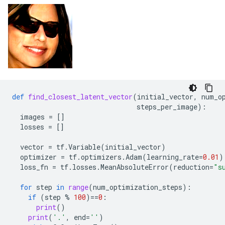
def
find_closest_latent_vector
(
initial_vector
,
num_o
steps_per_image
):
images
=
[]
losses
=
[]
vector
=
tf
.
Variable
(
initial_vector
)
optimizer
=
tf
.
optimizers
.
Adam
(
learning_rate
=
0.01
)
loss_fn
=
tf
.
losses
.
MeanAbsoluteError
(
reduction
=
"s
for
step
in
range
(
num_optimization_steps
):
if
(
step
%
100
)
==
0
:
print
()
print
(
'.'
,
end
=
''
)