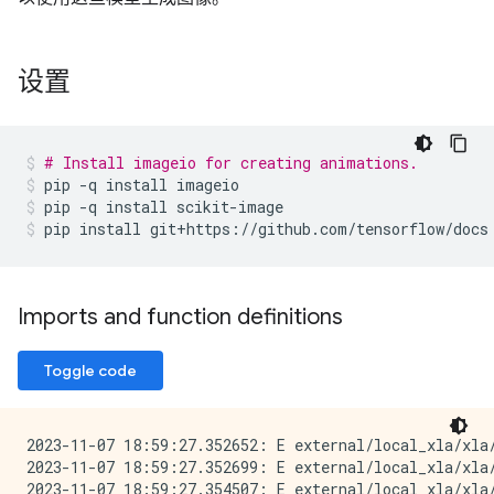
设置
# Install imageio for creating animations.
pip
-q
install
imageio
pip
-q
install
scikit-image
pip
install
git+https://github.com/tensorflow/docs
Imports and function definitions
Toggle code
2023-11-07 18:59:27.352652: E external/local_xla/xla/
2023-11-07 18:59:27.352699: E external/local_xla/xla