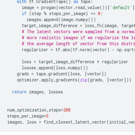
with
tf
.
GradientTape
()
as
tape
:
image
=
progan
(
vector
.
read_value
())[
'default'
]
if
(
step
%
steps_per_image
)
==
0
:
images
.
append
(
image
.
numpy
())
target_image_difference
=
loss_fn
(
image
,
targe
# The latent vectors were sampled from a norma
# more realistic images if we regularize the l
# the average length of vector from this distr
regularizer
=
tf
.
abs
(
tf
.
norm
(
vector
)
-
np
.
sqrt
loss
=
target_image_difference
+
regularizer
losses
.
append
(
loss
.
numpy
())
grads
=
tape
.
gradient
(
loss
,
[
vector
])
optimizer
.
apply_gradients
(
zip
(
grads
,
[
vector
]))
return
images
,
losses
num_optimization_steps
=
200
steps_per_image
=
5
images
,
loss
=
find_closest_latent_vector
(
initial_ve