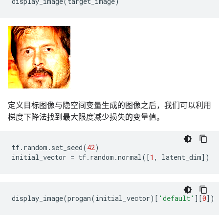
display_image
(
target_image
)
定义目标图像与隐空间变量生成的图像之后，我们可以利用
梯度下降法找到最大限度减少损失的变量值。
tf
.
random
.
set_seed
(
42
)
initial_vector
=
tf
.
random
.
normal
([
1
,
latent_dim
])
display_image
(
progan
(
initial_vector
)[
'default'
][
0
])