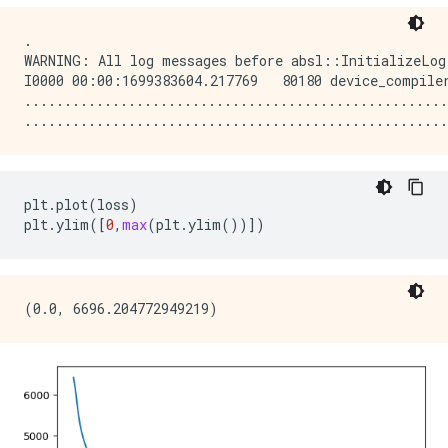
.

WARNING: All log messages before absl::InitializeLog
I0000 00:00:1699383604.217769   80180 device_compile
.....................................................
plt
.
plot
(
loss
)
plt
.
ylim
([
0
,
max
(
plt
.
ylim
())])