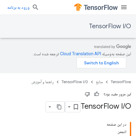
ورود به برنامه
TensorFlow I/O
این صفحه به‌وسیله
ترجمه شده است.
TensorFlow
منابع
TensorFlow I/O
راهنما و آموزش
این مرور مفید بود؟
Tensor
Flow I
/
O
در این صفحه
انجمن