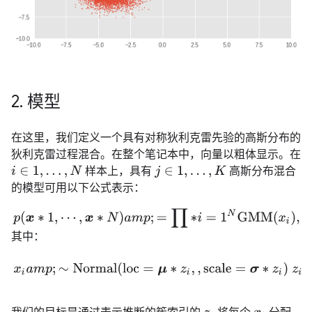
2
.
模型
在这里，我们定义一个具有对称狄利克雷先验的高斯分布的
狄利克雷过程混合。在整个笔记本中，向量以粗体显示。在
样本上，具有
高斯分布混合
i
∈
1
,
…
,
N
j
∈
1
,
…
,
K
的模型可用以下公式表示：
p
(
x
∗
1
,
⋯
,
x
∗
N
)
a
m
p
;
=
∏
∗
i
=
1
N
GMM
(
x
i
)
,
a
m
p
;
,
其中
;
GMM
(
x
i
)
=
∑
∗
其中：