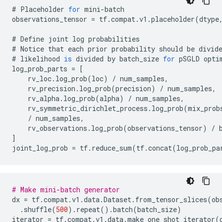
#
Placeholder
for
mini
-
batch
observations_tensor
=
tf
.
compat
.
v1
.
placeholder
(
dtype
#
Define
joint
log
probabilities
#
Notice
that
each
prior
probability
should
be
divid
#
likelihood
is
divided
by
batch_size
for
pSGLD
opti
log_prob_parts
=
[
rv_loc
.
log_prob
(
loc
)
/
num_samples
,
rv_precision
.
log_prob
(
precision
)
/
num_samples
,
rv_alpha
.
log_prob
(
alpha
)
/
num_samples
,
rv_symmetric_dirichlet_process
.
log_prob
(
mix_prob
/
num_samples
,
rv_observations
.
log_prob
(
observations_tensor
)
/
]
joint_log_prob
=
tf
.
reduce_sum
(
tf
.
concat
(
log_prob_pa
# Make mini-batch generator
dx
=
tf
.
compat
.
v1
.
data
.
Dataset
.
from_tensor_slices
(
ob
.
shuffle
(
500
)
.
repeat
()
.
batch
(
batch_size
)
iterator
=
tf
.
compat
.
v1
.
data
.
make_one_shot_iterator
(