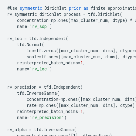
#Use
symmetric
Dirichlet
prior
as
finite
approximati
rv_symmetric_dirichlet_process
=
tfd
.
Dirichlet
(
concentration
=
np
.
ones
(
max_cluster_num
,
dtype
)
*
name
=
'rv_sdp'
)
rv_loc
=
tfd
.
Independent
(
tfd
.
Normal
(
loc
=
tf
.
zeros
(
[
max_cluster_num, dims
]
,
dtype
=
scale
=
tf
.
ones
(
[
max_cluster_num, dims
]
,
dtype
reinterpreted_batch_ndims
=
1
,
name
=
'rv_loc'
)
rv_precision
=
tfd
.
Independent
(
tfd
.
InverseGamma
(
concentration
=
np
.
ones
(
[
max_cluster_num, dims
rate
=
np
.
ones
(
[
max_cluster_num, dims
]
,
dtype
)
reinterpreted_batch_ndims
=
1
,
name
=
'rv_precision'
)
rv_alpha
=
tfd
.
InverseGamma
(
concentration
=
np
.
ones
(
[
1
]
,
dtype
=
dtype
),