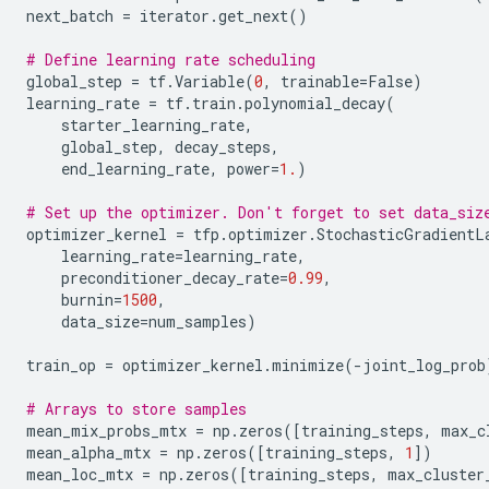
next_batch
=
iterator
.
get_next
()
# Define learning rate scheduling
global_step
=
tf
.
Variable
(
0
,
trainable
=
False
)
learning_rate
=
tf
.
train
.
polynomial_decay
(
starter_learning_rate
,
global_step
,
decay_steps
,
end_learning_rate
,
power
=
1.
)
# Set up the optimizer. Don't forget to set data_siz
optimizer_kernel
=
tfp
.
optimizer
.
StochasticGradientL
learning_rate
=
learning_rate
,
preconditioner_decay_rate
=
0.99
,
burnin
=
1500
,
data_size
=
num_samples
)
train_op
=
optimizer_kernel
.
minimize
(
-
joint_log_prob
# Arrays to store samples
mean_mix_probs_mtx
=
np
.
zeros
([
training_steps
,
max_c
mean_alpha_mtx
=
np
.
zeros
([
training_steps
,
1
])
mean_loc_mtx
=
np
.
zeros
([
training_steps
,
max_cluster