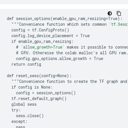
def session_options(enable_gpu_ram_resizing=True):

  """Convenience function which sets common 
`tf.Sess
  config = tf.ConfigProto()

  config.log_device_placement = True

  if enable_gpu_ram_resizing:

    # 
`allow_growth=True`
 makes it possible to connec
    # GPU. Otherwise the colab malloc's all GPU ram.
    config.gpu_options.allow_growth = True

  return config

def reset_sess(config=None):

  """Convenience function to create the TF graph and
  if config is None:

    config = session_options()

  tf.reset_default_graph()

  global sess

  try:

    sess.close()

  except:

    pass
