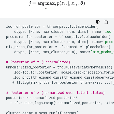
j
=
arg
max
z
i
,
p
(
z
i
,
|
,
x
i
,
,
θ
)
loc_for_posterior
=
tf
.
compat
.
v1
.
placeholder
(
dtype
,
[
None
,
max_cluster_num
,
dims
],
name
=
'loc_
precision_for_posterior
=
tf
.
compat
.
v1
.
placeholder
(
dtype
,
[
None
,
max_cluster_num
,
dims
],
name
=
'prec
mix_probs_for_posterior
=
tf
.
compat
.
v1
.
placeholder
(
dtype
,
[
None
,
max_cluster_num
],
name
=
'mix_probs_
# Posterior of z (unnormalized)
unnomarlized_posterior
=
tfd
.
MultivariateNormalDiag
(
loc
=
loc_for_posterior
,
scale_diag
=
precision_for_p
.
log_prob
(
tf
.
expand_dims
(
tf
.
expand_dims
(
observati
+
tf
.
log
(
mix_probs_for_posterior
[
tf
.
newaxis
,
...
]
# Posterior of z (normarizad over latent states)
posterior
=
unnomarlized_posterior
-
tf
.
reduce_logsumexp
(
unnomarlized_posterior
,
axis
cluster_asgmt
=
sess
.
run
(
tf
.
argmax
(