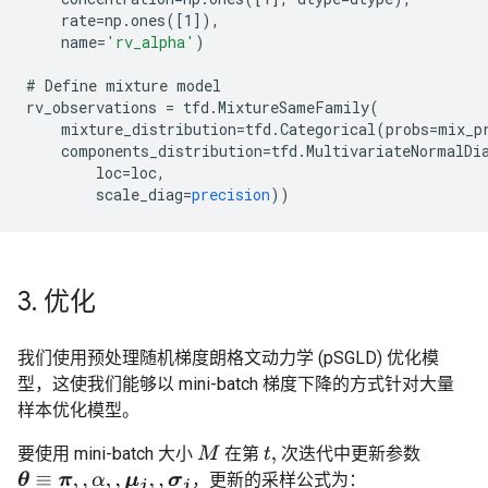
rate
=
np
.
ones
(
[
1
]
),
name
=
'rv_alpha'
)
#
Define
mixture
model
rv_observations
=
tfd
.
MixtureSameFamily
(
mixture_distribution
=
tfd
.
Categorical
(
probs
=
mix_p
components_distribution
=
tfd
.
MultivariateNormalDi
loc
=
loc
,
scale_diag
=
precision
))
3
.
优化
我们使用预处理随机梯度朗格文动力学 (pSGLD) 优化模
型，这使我们能够以 mini-batch 梯度下降的方式针对大量
样本优化模型。
要使用 mini-batch 大小
在第
次迭代中更新参数
M
t
,
，更新的采样公式为：
θ
≡
π
,
,
α
,
,
μ
j
,
,
σ
j