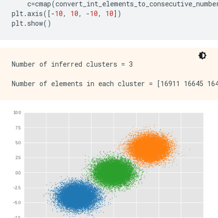
c
=
cmap
(
convert_int_elements_to_consecutive_numbe
plt
.
axis
([
-
10
,
10
,
-
10
,
10
])
plt
.
show
()
Number of inferred clusters = 3
