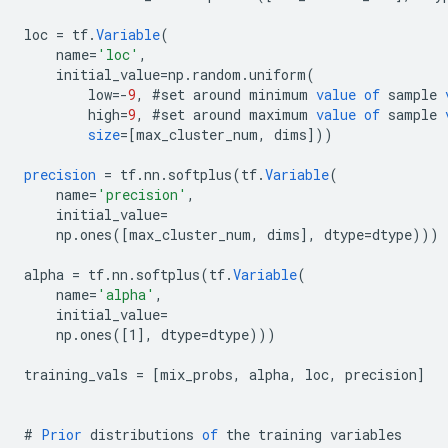
loc
=
tf
.
Variable
(
name
=
'loc'
,
initial_value
=
np
.
random
.
uniform
(
low
=-
9
,
#set
around
minimum
value
of
sample
high
=
9
,
#set
around
maximum
value
of
sample
size
=[
max_cluster_num, dims
]
))
precision
=
tf
.
nn
.
softplus
(
tf
.
Variable
(
name
=
'precision'
,
initial_value
=
np
.
ones
(
[
max_cluster_num, dims
]
,
dtype
=
dtype
)))
alpha
=
tf
.
nn
.
softplus
(
tf
.
Variable
(
name
=
'alpha'
,
initial_value
=
np
.
ones
(
[
1
]
,
dtype
=
dtype
)))
training_vals
=
[
mix_probs, alpha, loc, precision
]
#
Prior
distributions
of
the
training
variables