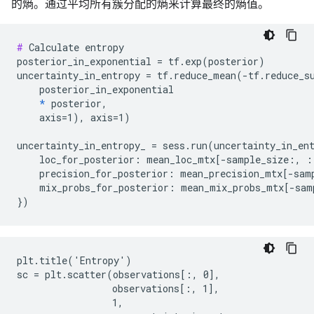
的熵。通过平均所有簇分配的熵来计算最终的熵值。
#
 Calculate entropy

posterior_in_exponential = tf.exp(posterior)

uncertainty_in_entropy = tf.reduce_mean(-tf.reduce_su
    posterior_in_exponential

*
 posterior,

    axis=1), axis=1)

uncertainty_in_entropy_ = sess.run(uncertainty_in_ent
    loc_for_posterior: mean_loc_mtx[-sample_size:, :]
    precision_for_posterior: mean_precision_mtx[-samp
    mix_probs_for_posterior: mean_mix_probs_mtx[-samp
plt.title('Entropy')

sc = plt.scatter(observations[:, 0],

                 observations[:, 1],

                 1,
