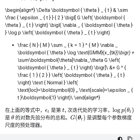
\begin{align*} \Delta \boldsymbol { \theta } _ { t } & \sim
\frac { \epsilon _ { t } } { 2 } \bigl[ G \left( \boldsymbol {
\theta } _ { t } \right) \bigl( \nabla _ { \boldsymbol { \theta }
} \log p \left( \boldsymbol { \theta } _ { t } \right)
\frac { N } { M } \sum _ { k = 1 } ^ { M } \nabla _
\boldsymbol { \theta } \log \text{GMM}(x_{t
k})\bigr) +
\sum
\boldsymbol{\theta}\nabla_\theta G \left(
\boldsymbol { \theta } _ { t } \right) \bigr]\ &+ G ^ {
\frac { 1 } { 2 } } \left( \boldsymbol { \theta } _ { t }
\right) \text { Normal } \left(
\text{loc}=\boldsymbol{0} ,, \text{scale}=\epsilon _ {
t }\boldsymbol{1} \right)\ \end{align*}
log
p
(
θ
t
)
在上面的等式中，
是第
次迭代处的学习率，
t
,
ϵ
t
G
(
θ
t
)
是
的对数先验分布的总和。
是调整每个参数梯度
θ
尺度的预处理器。