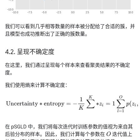
我们可以看到几乎相等数量的样本被分配给了合适的簇，并
且模型也成功推断出了正确的簇数量。
4
.
2
.
呈现不确定度
在这里，我们通过呈现每个样本来查看聚类结果的不确定
度。
我们使用熵来计算不确定度：
Uncertainty
∗
entropy
=
−
1
K
∑
K
∗
z
i
=
1
∑
l
=
1
O
p
(
z
i
,
|
,
在 pSGLD 中，我们将每次迭代时训练参数的值视为来自其
后验分布的样本。因此，我们计算每个参数在
迭代值上
O