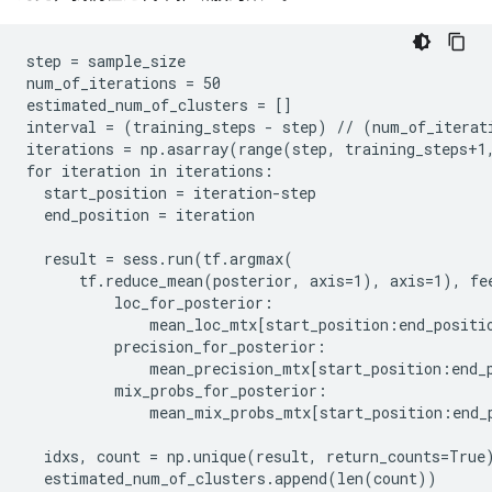
step = sample_size

num_of_iterations = 50

estimated_num_of_clusters = []

interval = (training_steps - step) // (num_of_iterati
iterations = np.asarray(range(step, training_steps+1,
for iteration in iterations:

  start_position = iteration-step

  end_position = iteration

  result = sess.run(tf.argmax(

      tf.reduce_mean(posterior, axis=1), axis=1), fee
          loc_for_posterior:

              mean_loc_mtx[start_position:end_positio
          precision_for_posterior:

              mean_precision_mtx[start_position:end_p
          mix_probs_for_posterior:

              mean_mix_probs_mtx[start_position:end_p
  idxs, count = np.unique(result, return_counts=True)