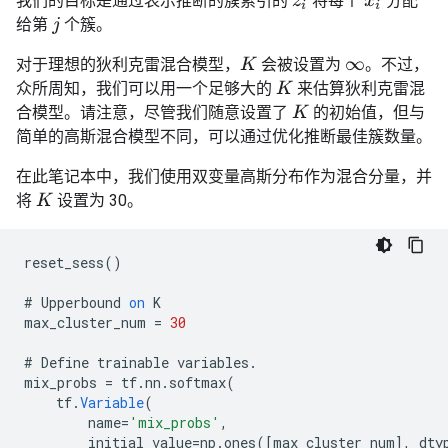
我们的目标是通过表示推断的簇索引的
将每个
分配
z
i
x
i
给第
个簇。
j
对于理想的狄利克雷混合模型，
会被设置为
。不过，
K
∞
众所周知，我们可以用一个足够大的
来估算狄利克雷混
K
合模型。请注意，尽管我们随意设置了
的初始值，但与
K
简单的高斯混合模型不同，可以通过优化推断最佳簇数量。
在此笔记本中，我们使用双变量高斯分布作为混合分量，并
将
设置为 30。
K
reset_sess
()
#
Upperbound
on
K
max_cluster_num
=
30
#
Define
trainable
variables
.
mix_probs
=
tf
.
nn
.
softmax
(
tf
.
Variable
(
name
=
'mix_probs'
,
initial_value
=
np
.
ones
(
[
max_cluster_num
]
,
dty