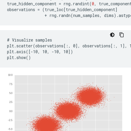
true_hidden_component
=
rng
.
randint
(
0
,
true_componen
observations
=
(
true_loc
[
true_hidden_component
]
+
rng
.
randn
(
num_samples
,
dims
).
astyp
# Visualize samples

plt.scatter(observations[:, 0], observations[:, 1], 1
plt.axis([-10, 10, -10, 10])
