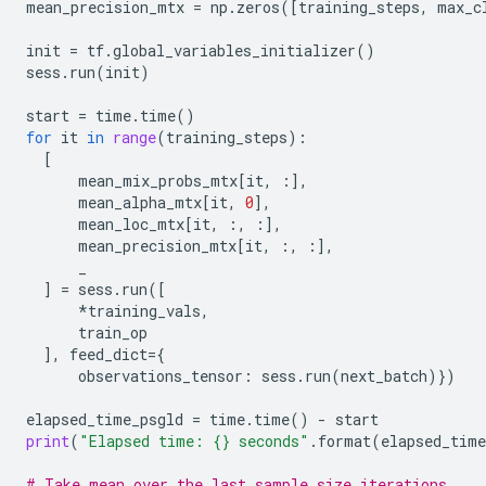
mean_precision_mtx
=
np
.
zeros
([
training_steps
,
max_c
init
=
tf
.
global_variables_initializer
()
sess
.
run
(
init
)
start
=
time
.
time
()
for
it
in
range
(
training_steps
):
[
mean_mix_probs_mtx
[
it
,
:],
mean_alpha_mtx
[
it
,
0
],
mean_loc_mtx
[
it
,
:,
:],
mean_precision_mtx
[
it
,
:,
:],
_
]
=
sess
.
run
([
*
training_vals
,
train_op
],
feed_dict
=
{
observations_tensor
:
sess
.
run
(
next_batch
)})
elapsed_time_psgld
=
time
.
time
()
-
start
print
(
"Elapsed time: {} seconds"
.
format
(
elapsed_time
# Take mean over the last sample_size iterations