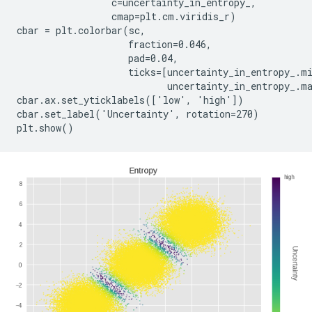
                 c=uncertainty_in_entropy_,

                 cmap=plt.cm.viridis_r)

cbar = plt.colorbar(sc,

                    fraction=0.046,

                    pad=0.04,

                    ticks=[uncertainty_in_entropy_.mi
                           uncertainty_in_entropy_.ma
cbar.ax.set_yticklabels(['low', 'high'])

cbar.set_label('Uncertainty', rotation=270)
