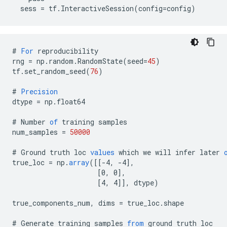
#
For
reproducibility
rng
=
np
.
random
.
RandomState
(
seed
=
45
)
tf
.
set_random_seed
(
76
)
#
Precision
dtype
=
np
.
float64
#
Number
of
training
samples
num_samples
=
50000
#
Ground
truth
loc
values
which
we
will
infer
later
true_loc
=
np
.
array
(
[
[-4, -4
]
,
[
0, 0
]
,
[
4, 4
]
]
,
dtype
)
true_components_num
,
dims
=
true_loc
.
shape
#
Generate
training
samples
from
ground
truth
loc