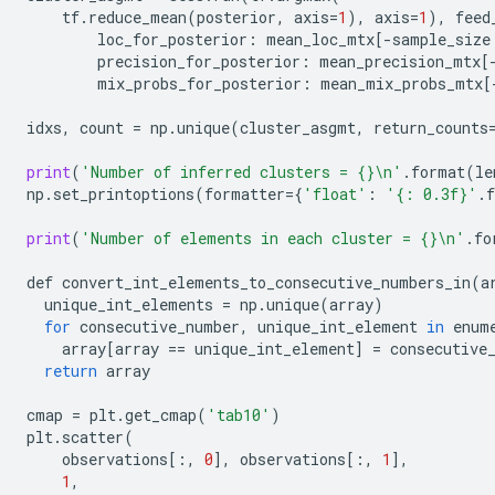
tf
.
reduce_mean
(
posterior
,
axis
=
1
),
axis
=
1
),
feed
loc_for_posterior
:
mean_loc_mtx
[
-
sample_size
precision_for_posterior
:
mean_precision_mtx
[
mix_probs_for_posterior
:
mean_mix_probs_mtx
[
idxs
,
count
=
np
.
unique
(
cluster_asgmt
,
return_counts
print
(
'Number of inferred clusters = {}
\n
'
.
format
(
le
np
.
set_printoptions
(
formatter
=
{
'float'
:
'{: 0.3f}'
.
print
(
'Number of elements in each cluster = {}
\n
'
.
fo
def
convert_int_elements_to_consecutive_numbers_in
(
a
unique_int_elements
=
np
.
unique
(
array
)
for
consecutive_number
,
unique_int_element
in
enum
array
[
array
==
unique_int_element
]
=
consecutive
return
array
cmap
=
plt
.
get_cmap
(
'tab10'
)
plt
.
scatter
(
observations
[:,
0
],
observations
[:,
1
],
1
,