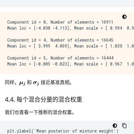
Component id = 0, Number of elements = 16911

Mean loc = [-4.030 -4.113], Mean scale = [ 0.994  0.9
Component id = 4, Number of elements = 16645

Mean loc = [ 3.999  4.069], Mean scale = [ 1.038  1.0
Component id = 5, Number of elements = 16444

同样，
和
接近基准真相。
μ
j
σ
j
4
.
4
.
每个混合分量的混合权重
我们也查看一下推断的混合权重。
plt.ylabel('Mean posterior of mixture weight')
