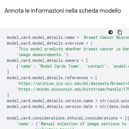
Annota le informazioni nella scheda modello
model_card
.
model_details
.
name 
=
'Breast Cancer Wisco
model_card
.
model_details
.
overview 
=
(
'This model predicts whether breast cancer is be
'image measurements.'
)
model_card
.
model_details
.
owners 
=
[
{
'name'
:
'Model Cards Team'
,
'contact'
:
'model-
]
model_card
.
model_details
.
references 
=
[
'https://archive.ics.uci.edu/ml/datasets/Breast+
'https://minds.wisconsin.edu/bitstream/handle/17
]
model_card
.
model_details
.
version
.
name 
=
 str
(
uuid
.
uui
model_card
.
model_details
.
version
.
date 
=
 str
(
date
.
tod
model_card
.
considerations
.
ethical_considerations 
=
[
'name'
:
(
'Manual selection of image sections to 