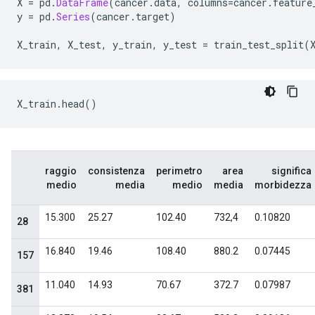
X 
=
 pd
.
DataFrame
(
cancer
.
data
,
 columns
=
cancer
.
feature
y 
=
 pd
.
Series
(
cancer
.
target
)
X_train
,
 X_test
,
 y_train
,
 y_test 
=
 train_test_split
(
X_train
.
head
()