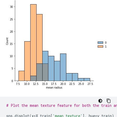
# Plot the mean texture feature for both the train a
sns
.
displot
(
x
=
X_train
[
'mean texture'
],
 hue
=
y_train
)