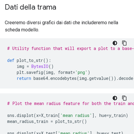
Dati della trama
Creeremo diversi grafici dai dati che includeremo nella
scheda modello.
# Utility function that will export a plot to a base
def
 plot_to_str
():
    img 
=
BytesIO
()
    plt
.
savefig
(
img
,
 format
=
'png'
)
return
 base64
.
encodebytes
(
img
.
getvalue
()).
decode
# Plot the mean radius feature for both the train an
sns
.
displot
(
x
=
X_train
[
'mean radius'
],
 hue
=
y_train
)
mean_radius_train 
=
 plot_to_str
()
sns
.
displot
(
x
=
X_test
[
'mean radius'
],
 hue
=
y_test
)