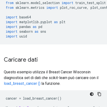
from
 sklearn
.
model_selection 
import
 train_test_split
from
 sklearn
.
metrics 
import
 plot_roc_curve
,
 plot_con
import
 base64
import
 matplotlib
.
pyplot 
as
 plt
import
 pandas 
as
 pd
import
 seaborn 
as
 sns
import
 uuid
Caricare dati
Questo esempio utilizza il Breast Cancer Wisconsin
diagnostica set di dati che scikit-learn può caricare con il
load_breast_cancer ()
la funzione.
cancer 
=
 load_breast_cancer
()