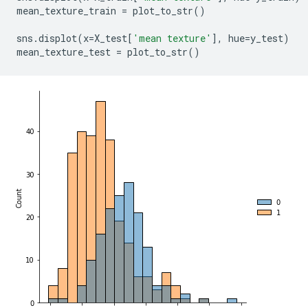
mean_texture_train 
=
 plot_to_str
()
sns
.
displot
(
x
=
X_test
[
'mean texture'
],
 hue
=
y_test
)
mean_texture_test 
=
 plot_to_str
()