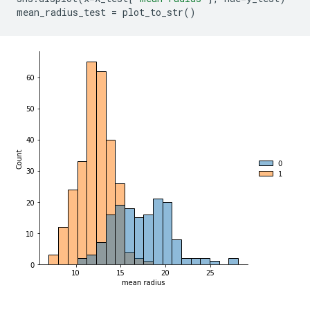
mean_radius_test 
=
 plot_to_str
()