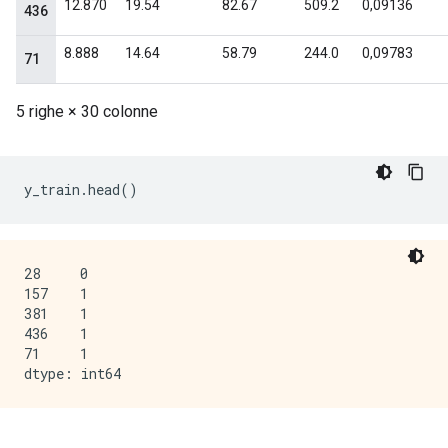
y_train
.
head
()
28     0

157    1

381    1

436    1

71     1
