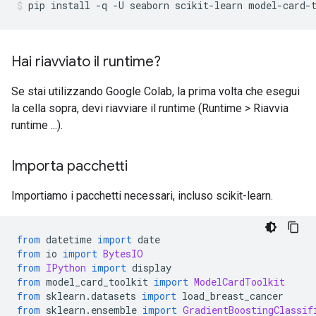
pip install 
-
q 
-
U seaborn scikit
-
learn model
-
card
-
Hai riavviato il runtime?
Se stai utilizzando Google Colab, la prima volta che esegui
la cella sopra, devi riavviare il runtime (Runtime > Riavvia
runtime ...).
Importa pacchetti
Importiamo i pacchetti necessari, incluso scikit-learn.
from
 datetime 
import
 date
from
 io 
import
BytesIO
from
IPython
import
 display
from
 model_card_toolkit 
import
ModelCardToolkit
from
 sklearn
.
datasets 
import
 load_breast_cancer
from
 sklearn
.
ensemble 
import
GradientBoostingClassif