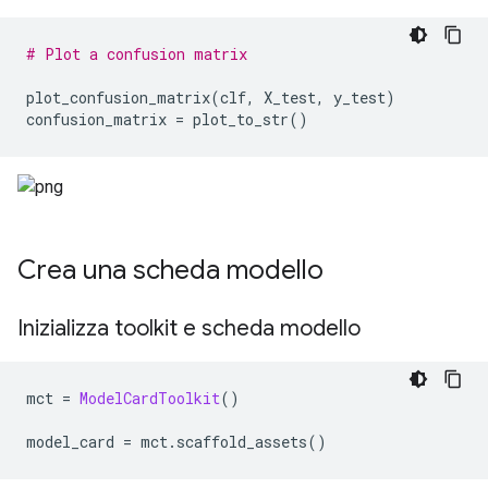
# Plot a confusion matrix
plot_confusion_matrix
(
clf
,
 X_test
,
 y_test
)
confusion_matrix 
=
 plot_to_str
()
Crea una scheda modello
Inizializza toolkit e scheda modello
mct 
=
ModelCardToolkit
()
model_card 
=
 mct
.
scaffold_assets
()