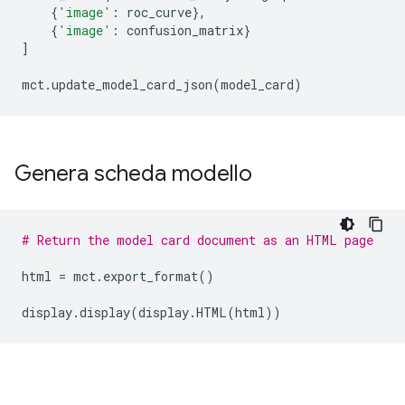
{
'image'
:
 roc_curve
},
{
'image'
:
 confusion_matrix
}
]
mct
.
update_model_card_json
(
model_card
)
Genera scheda modello
# Return the model card document as an HTML page
html 
=
 mct
.
export_format
()
display
.
display
(
display
.
HTML
(
html
))