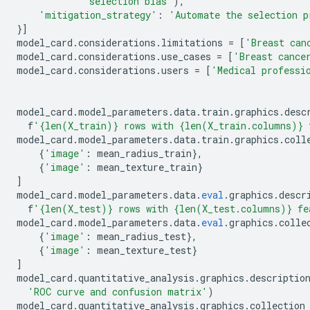
'selection bias'
),
'mitigation_strategy'
:
'Automate the selection p
}]
model_card
.
considerations
.
limitations 
=
[
'Breast can
model_card
.
considerations
.
use_cases 
=
[
'Breast cance
model_card
.
considerations
.
users 
=
[
'Medical professi
model_card
.
model_parameters
.
data
.
train
.
graphics
.
desc
  f
'{len(X_train)} rows with {len(X_train.columns)} 
model_card
.
model_parameters
.
data
.
train
.
graphics
.
coll
{
'image'
:
 mean_radius_train
},
{
'image'
:
 mean_texture_train
}
]
model_card
.
model_parameters
.
data
.
eval
.
graphics
.
descr
  f
'{len(X_test)} rows with {len(X_test.columns)} fe
model_card
.
model_parameters
.
data
.
eval
.
graphics
.
colle
{
'image'
:
 mean_radius_test
},
{
'image'
:
 mean_texture_test
}
]
model_card
.
quantitative_analysis
.
graphics
.
descriptio
'ROC curve and confusion matrix'
)
model_card
.
quantitative_analysis
.
graphics
.
collection