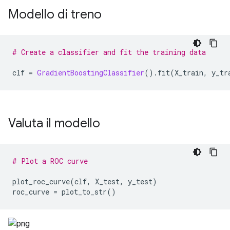
Modello di treno
# Create a classifier and fit the training data
clf 
=
GradientBoostingClassifier
().
fit
(
X_train
,
 y_tr
Valuta il modello
# Plot a ROC curve
plot_roc_curve
(
clf
,
 X_test
,
 y_test
)
roc_curve 
=
 plot_to_str
()