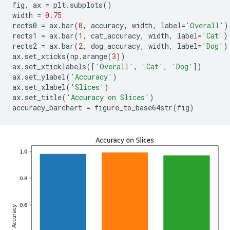
fig
,
 ax 
=
 plt
.
subplots
()
width 
=
0.75
rects0 
=
 ax
.
bar
(
0
,
 accuracy
,
 width
,
 label
=
'Overall'
)
rects1 
=
 ax
.
bar
(
1
,
 cat_accuracy
,
 width
,
 label
=
'Cat'
)
rects2 
=
 ax
.
bar
(
2
,
 dog_accuracy
,
 width
,
 label
=
'Dog'
)
ax
.
set_xticks
(
np
.
arange
(
3
))
ax
.
set_xticklabels
([
'Overall'
,
'Cat'
,
'Dog'
])
ax
.
set_ylabel
(
'Accuracy'
)
ax
.
set_xlabel
(
'Slices'
)
ax
.
set_title
(
'Accuracy on Slices'
)
accuracy_barchart 
=
 figure_to_base64str
(
fig
)