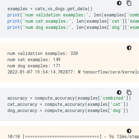
examples 
=
 cats_vs_dogs
.
get_data
()
print
(
'num validation examples:'
,
 len
(
examples
[
'com
print
(
'num cat examples:'
,
 len
(
examples
[
'cat'
][
'exa
print
(
'num dog examples:'
,
 len
(
examples
[
'dog'
][
'exa
num validation examples: 320

num cat examples: 149

num dog examples: 171

accuracy 
=
 compute_accuracy
(
examples
[
'combined'
])
cat_accuracy 
=
 compute_accuracy
(
examples
[
'cat'
])
dog_accuracy 
=
 compute_accuracy
(
examples
[
'dog'
])
10/10 [==============================] - 9s 12ms/step