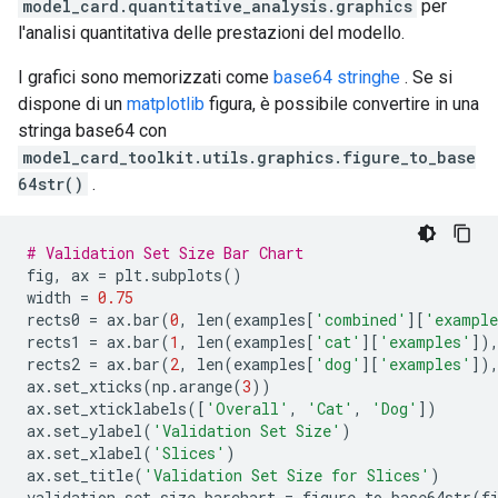
model_card.quantitative_analysis.graphics
per
l'analisi quantitativa delle prestazioni del modello.
I grafici sono memorizzati come
base64 stringhe
. Se si
dispone di un
matplotlib
figura, è possibile convertire in una
stringa base64 con
model_card_toolkit.utils.graphics.figure_to_base
64str()
.
# Validation Set Size Bar Chart
fig
,
 ax 
=
 plt
.
subplots
()
width 
=
0.75
rects0 
=
 ax
.
bar
(
0
,
 len
(
examples
[
'combined'
][
'exampl
rects1 
=
 ax
.
bar
(
1
,
 len
(
examples
[
'cat'
][
'examples'
])
rects2 
=
 ax
.
bar
(
2
,
 len
(
examples
[
'dog'
][
'examples'
])
ax
.
set_xticks
(
np
.
arange
(
3
))
ax
.
set_xticklabels
([
'Overall'
,
'Cat'
,
'Dog'
])
ax
.
set_ylabel
(
'Validation Set Size'
)
ax
.
set_xlabel
(
'Slices'
)
ax
.
set_title
(
'Validation Set Size for Slices'
)
validation_set_size_barchart 
=
 figure_to_base64str
(
f