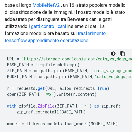
base al largo
MobileNetV2
, un 16-strato popolare modello
di classificazione delle immagini. Il nostro modello è stato
addestrato per distinguere tra Betweens cani e gatti
utilizzando i
gatti contro i cani
insieme di dati. La
formazione modello era basato sul
trasferimento
tensorflow apprendimento esercitazione
.
URL 
=
'https://storage.googleapis.com/cats_vs_dogs_m
BASE_PATH 
=
 tempfile
.
mkdtemp
()
ZIP_PATH 
=
 os
.
path
.
join
(
BASE_PATH
,
'cats_vs_dogs_mo
MODEL_PATH 
=
 os
.
path
.
join
(
BASE_PATH
,
'cats_vs_dogs_m
r 
=
 requests
.
get
(
URL
,
 allow_redirects
=
True
)
open
(
ZIP_PATH
,
'wb'
).
write
(
r
.
content
)
with
 zipfile
.
ZipFile
(
ZIP_PATH
,
'r'
)
as
 zip_ref
:
    zip_ref
.
extractall
(
BASE_PATH
)
model 
=
 tf
.
keras
.
models
.
load_model
(
MODEL_PATH
)