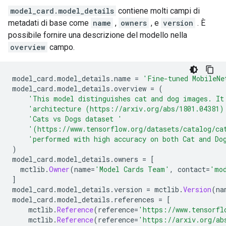
model_card.model_details
contiene molti campi di
metadati di base come
name
,
owners
, e
version
. È
possibile fornire una descrizione del modello nella
overview
campo.
model_card
.
model_details
.
name 
=
'Fine-tuned MobileNe
model_card
.
model_details
.
overview 
=
(
'This model distinguishes cat and dog images. It
'architecture (https://arxiv.org/abs/1801.04381)
'Cats vs Dogs dataset '
'(https://www.tensorflow.org/datasets/catalog/ca
'performed with high accuracy on both Cat and Do
)
model_card
.
model_details
.
owners 
=
[
  mctlib
.
Owner
(
name
=
'Model Cards Team'
,
 contact
=
'mo
]
model_card
.
model_details
.
version 
=
 mctlib
.
Version
(
na
model_card
.
model_details
.
references 
=
[
    mctlib
.
Reference
(
reference
=
'https://www.tensorfl
    mctlib
.
Reference
(
reference
=
'https://arxiv.org/ab