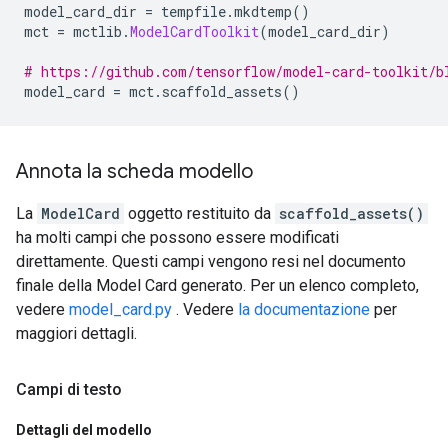
model_card_dir 
=
 tempfile
.
mkdtemp
()
mct 
=
 mctlib
.
ModelCardToolkit
(
model_card_dir
)
# https://github.com/tensorflow/model-card-toolkit/b
model_card 
=
 mct
.
scaffold_assets
()
Annota la scheda modello
La
ModelCard
oggetto restituito da
scaffold_assets()
ha molti campi che possono essere modificati
direttamente. Questi campi vengono resi nel documento
finale della Model Card generato. Per un elenco completo,
vedere
model_card.py
. Vedere
la documentazione
per
maggiori dettagli.
Campi di testo
Dettagli del modello