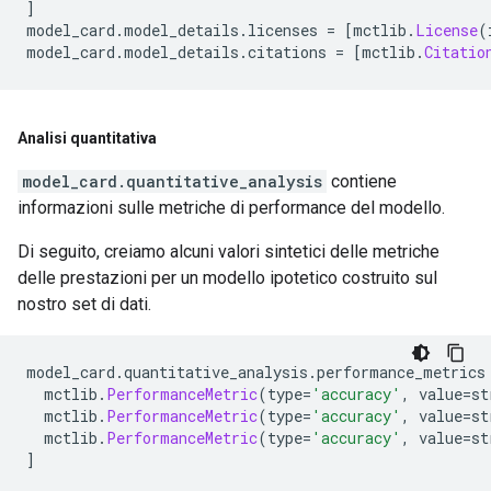
]
model_card
.
model_details
.
licenses 
=
[
mctlib
.
License
(
model_card
.
model_details
.
citations 
=
[
mctlib
.
Citatio
Analisi quantitativa
model_card.quantitative_analysis
contiene
informazioni sulle metriche di performance del modello.
Di seguito, creiamo alcuni valori sintetici delle metriche
delle prestazioni per un modello ipotetico costruito sul
nostro set di dati.
model_card
.
quantitative_analysis
.
performance_metrics
  mctlib
.
PerformanceMetric
(
type
=
'accuracy'
,
 value
=
st
  mctlib
.
PerformanceMetric
(
type
=
'accuracy'
,
 value
=
st
  mctlib
.
PerformanceMetric
(
type
=
'accuracy'
,
 value
=
st
]