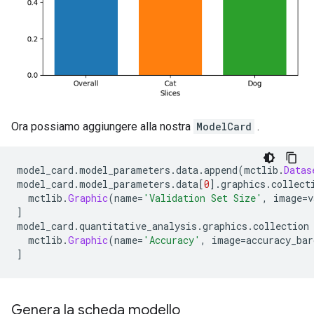
Ora possiamo aggiungere alla nostra
ModelCard
.
model_card
.
model_parameters
.
data
.
append
(
mctlib
.
Datas
model_card
.
model_parameters
.
data
[
0
].
graphics
.
collect
  mctlib
.
Graphic
(
name
=
'Validation Set Size'
,
 image
=
v
]
model_card
.
quantitative_analysis
.
graphics
.
collection
  mctlib
.
Graphic
(
name
=
'Accuracy'
,
 image
=
accuracy_bar
]
Genera la scheda modello