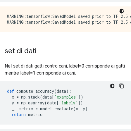
WARNING:tensorflow:SavedModel saved prior to TF 2.5 
set di dati
Nel set di dati gatti contro cani, label=0 corrisponde ai gatti
mentre label=1 corrisponde ai cani.
def
 compute_accuracy
(
data
):
  x 
=
 np
.
stack
(
data
[
'examples'
])
  y 
=
 np
.
asarray
(
data
[
'labels'
])
  _
,
 metric 
=
 model
.
evaluate
(
x
,
 y
)
return
 metric