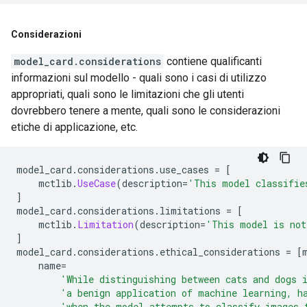
Considerazioni
model_card.considerations
contiene qualificanti
informazioni sul modello - quali sono i casi di utilizzo
appropriati, quali sono le limitazioni che gli utenti
dovrebbero tenere a mente, quali sono le considerazioni
etiche di applicazione, etc.
model_card
.
considerations
.
use_cases 
=
[
    mctlib
.
UseCase
(
description
=
'This model classifie
]
model_card
.
considerations
.
limitations 
=
[
    mctlib
.
Limitation
(
description
=
'This model is not
]
model_card
.
considerations
.
ethical_considerations 
=
[
    name
=
'While distinguishing between cats and dogs 
'a benign application of machine learning, h
'when the model attempts to classify images 