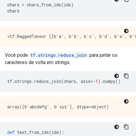
chars 
=
 chars_from_ids
(
ids
)
chars
Você pode
tf.strings.reduce_join
para juntar os
caracteres de volta em strings.
tf
.
strings
.
reduce_join
(
chars
,
 axis
=-
1
).
numpy
()
def
 text_from_ids
(
ids
):