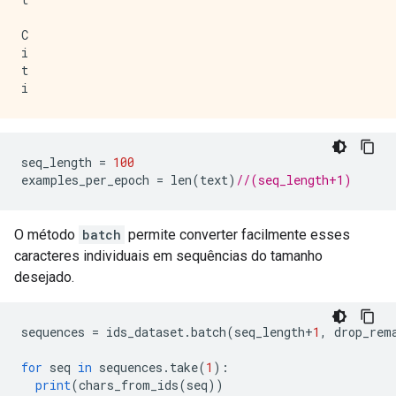
C

i

t

seq_length 
=
100
examples_per_epoch 
=
 len
(
text
)
//(seq_length+1)
O método
batch
permite converter facilmente esses
caracteres individuais em sequências do tamanho
desejado.
sequences 
=
 ids_dataset
.
batch
(
seq_length
+
1
,
 drop_rem
for
 seq 
in
 sequences
.
take
(
1
):
print
(
chars_from_ids
(
seq
))