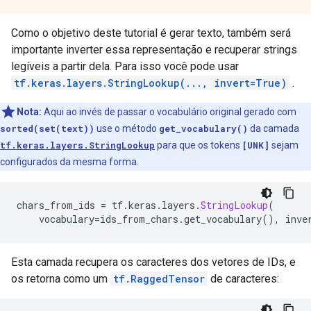
Como o objetivo deste tutorial é gerar texto, também será
importante inverter essa representação e recuperar strings
legíveis a partir dela. Para isso você pode usar
tf.keras.layers.StringLookup(..., invert=True)
.
Nota:
Aqui ao invés de passar o vocabulário original gerado com
sorted(set(text))
use o método
get_vocabulary()
da camada
tf.keras.layers.StringLookup
para que os tokens
[UNK]
sejam
configurados da mesma forma.
chars_from_ids 
=
 tf
.
keras
.
layers
.
StringLookup
(
    vocabulary
=
ids_from_chars
.
get_vocabulary
(),
 inve
Esta camada recupera os caracteres dos vetores de IDs, e
os retorna como um
tf.RaggedTensor
de caracteres: