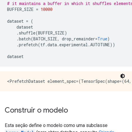
# it maintains a buffer in which it shuffles element
BUFFER_SIZE 
=
10000
dataset 
=
(
    dataset
.
shuffle
(
BUFFER_SIZE
)
.
batch
(
BATCH_SIZE
,
 drop_remainder
=
True
)
.
prefetch
(
tf
.
data
.
experimental
.
AUTOTUNE
))
dataset
Construir o modelo
Esta seção define o modelo como uma subclasse