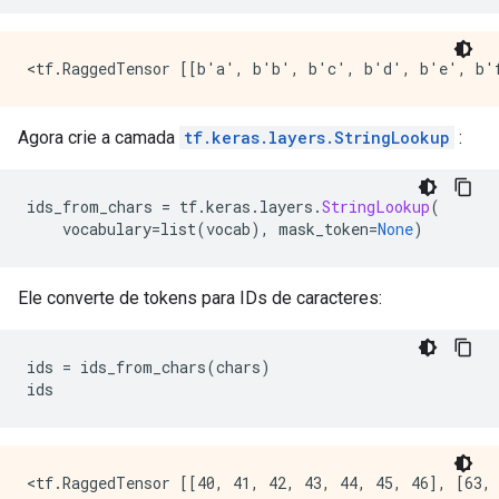
Agora crie a camada
tf.keras.layers.StringLookup
:
ids_from_chars 
=
 tf
.
keras
.
layers
.
StringLookup
(
    vocabulary
=
list
(
vocab
),
 mask_token
=
None
)
Ele converte de tokens para IDs de caracteres:
ids 
=
 ids_from_chars
(
chars
)
ids