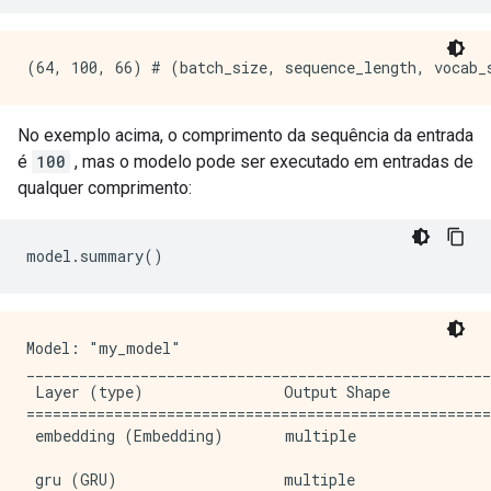
No exemplo acima, o comprimento da sequência da entrada
é
100
, mas o modelo pode ser executado em entradas de
qualquer comprimento:
model
.
summary
()
Model: "my_model"

_____________________________________________________
 Layer (type)                Output Shape            
=====================================================
 embedding (Embedding)       multiple                
 gru (GRU)                   multiple                