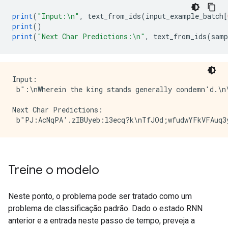
print
(
"Input:\n"
,
 text_from_ids
(
input_example_batch
[
print
()
print
(
"Next Char Predictions:\n"
,
 text_from_ids
(
samp
Input:

 b":\nWherein the king stands generally condemn'd.\n
Next Char Predictions:

Treine o modelo
Neste ponto, o problema pode ser tratado como um
problema de classificação padrão. Dado o estado RNN
anterior e a entrada neste passo de tempo, preveja a