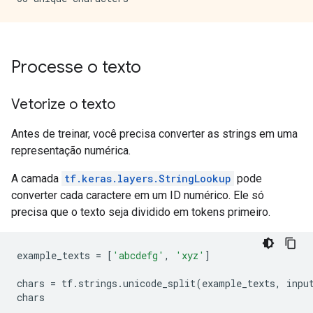
Processe o texto
Vetorize o texto
Antes de treinar, você precisa converter as strings em uma
representação numérica.
A camada
tf.keras.layers.StringLookup
pode
converter cada caractere em um ID numérico. Ele só
precisa que o texto seja dividido em tokens primeiro.
example_texts 
=
[
'abcdefg'
,
'xyz'
]
chars 
=
 tf
.
strings
.
unicode_split
(
example_texts
,
 inpu
chars