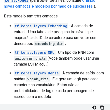
keras.Model
(para obter detalhes, consulte
Criando
novas camadas e modelos por meio de subclasses
).
Este modelo tem três camadas:
tf.keras.layers.Embedding
: A camada de
entrada. Uma tabela de pesquisa treinável que
mapeará cada ID de caractere para um vetor com
dimensões
embedding_dim
;
tf.keras.layers.GRU
: Um tipo de RNN com
units=rnn_units
(Você também pode usar uma
camada LSTM aqui.)
tf.keras.layers.Dense
: A camada de saída, com
saídas
vocab_size
. Ele gera um logit para cada
caractere no vocabulário. Estas são as
probabilidades de log de cada personagem de
acordo com o modelo.