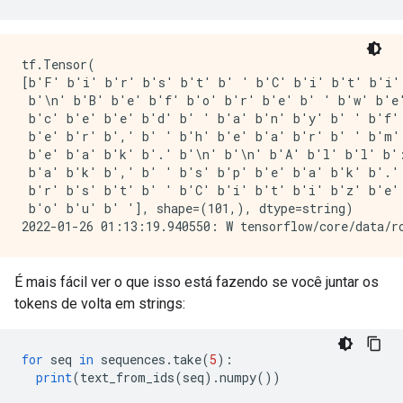
tf.Tensor(

[b'F' b'i' b'r' b's' b't' b' ' b'C' b'i' b't' b'i' 
 b'\n' b'B' b'e' b'f' b'o' b'r' b'e' b' ' b'w' b'e'
 b'c' b'e' b'e' b'd' b' ' b'a' b'n' b'y' b' ' b'f' 
 b'e' b'r' b',' b' ' b'h' b'e' b'a' b'r' b' ' b'm' 
 b'e' b'a' b'k' b'.' b'\n' b'\n' b'A' b'l' b'l' b':
 b'a' b'k' b',' b' ' b's' b'p' b'e' b'a' b'k' b'.' 
 b'r' b's' b't' b' ' b'C' b'i' b't' b'i' b'z' b'e' 
 b'o' b'u' b' '], shape=(101,), dtype=string)

É mais fácil ver o que isso está fazendo se você juntar os
tokens de volta em strings:
for
 seq 
in
 sequences
.
take
(
5
):
print
(
text_from_ids
(
seq
).
numpy
())