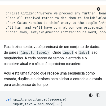
b'First Citizen:\nBefore we proceed any further, hea
b'are all resolved rather to die than to famish?\n\nA
b"now Caius Marcius is chief enemy to the people.\n\
b"ll him, and we'll have corn at our own price.\nIs'
Para treinamento, você precisará de um conjunto de dados
de pares
(input, label)
. Onde
input
e
label
são
sequências. A cada passo de tempo, a entrada é o
caractere atual e o rótulo é o próximo caractere.
Aqui está uma função que recebe uma sequência como
entrada, duplica e a desloca para alinhar a entrada e o rótulo
para cada passo de tempo:
def
 split_input_target
(
sequence
):
    input_text 
=
 sequence
[:-
1
]