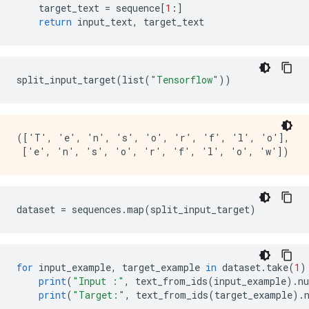
    target_text 
=
 sequence
[
1
:]
return
 input_text
,
 target_text
split_input_target
(
list
(
"Tensorflow"
))
(['T', 'e', 'n', 's', 'o', 'r', 'f', 'l', 'o'],

dataset 
=
 sequences
.
map
(
split_input_target
)
for
 input_example
,
 target_example 
in
 dataset
.
take
(
1
)
print
(
"Input :"
,
 text_from_ids
(
input_example
).
n
print
(
"Target:"
,
 text_from_ids
(
target_example
).