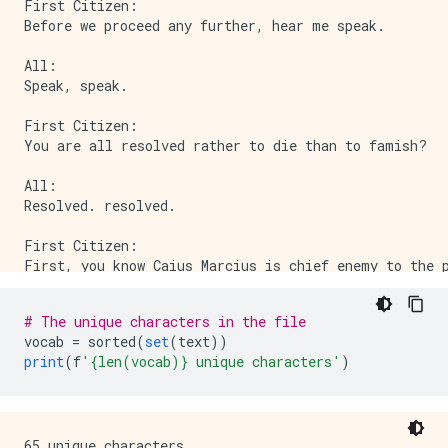
First Citizen:

Before we proceed any further, hear me speak.

All:

Speak, speak.

First Citizen:

You are all resolved rather to die than to famish?

All:

Resolved. resolved.

First Citizen:

# The unique characters in the file
vocab 
=
 sorted
(
set
(
text
))
print
(
f
'{len(vocab)} unique characters'
)