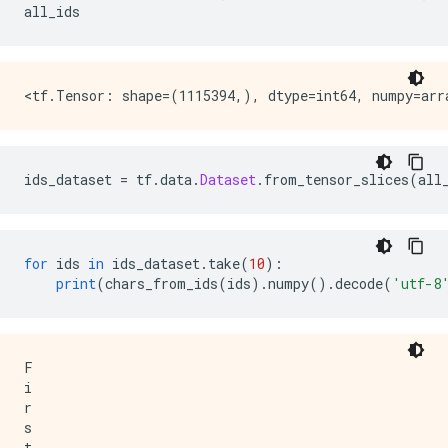
all_ids
ids_dataset 
=
 tf
.
data
.
Dataset
.
from_tensor_slices
(
all
for
 ids 
in
 ids_dataset
.
take
(
10
):
print
(
chars_from_ids
(
ids
).
numpy
().
decode
(
'utf-8
F

i

r

s

t
