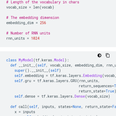
# Length of the vocabulary in chars
vocab_size 
=
 len
(
vocab
)
# The embedding dimension
embedding_dim 
=
256
# Number of RNN units
rnn_units 
=
1024
class
MyModel
(
tf
.
keras
.
Model
):
def
 __init__
(
self
,
 vocab_size
,
 embedding_dim
,
 rnn_
super
().
__init__
(
self
)
self
.
embedding 
=
 tf
.
keras
.
layers
.
Embedding
(
vocab
self
.
gru 
=
 tf
.
keras
.
layers
.
GRU
(
rnn_units
,
                                   return_sequences
=
                                   return_state
=
True
self
.
dense 
=
 tf
.
keras
.
layers
.
Dense
(
vocab_size
)
def
 call
(
self
,
 inputs
,
 states
=
None
,
 return_state
=
F
    x 
=
 inputs