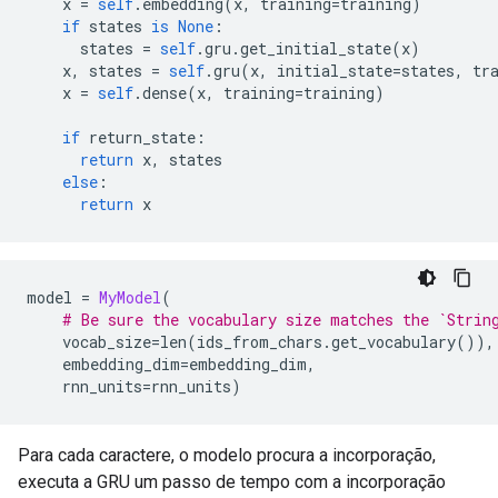
    x 
=
self
.
embedding
(
x
,
 training
=
training
)
if
 states 
is
None
:
      states 
=
self
.
gru
.
get_initial_state
(
x
)
    x
,
 states 
=
self
.
gru
(
x
,
 initial_state
=
states
,
 tr
    x 
=
self
.
dense
(
x
,
 training
=
training
)
if
 return_state
:
return
 x
,
 states
else
:
return
 x
model 
=
MyModel
(
# Be sure the vocabulary size matches the `Strin
    vocab_size
=
len
(
ids_from_chars
.
get_vocabulary
()),
    embedding_dim
=
embedding_dim
,
    rnn_units
=
rnn_units
)
Para cada caractere, o modelo procura a incorporação,
executa a GRU um passo de tempo com a incorporação