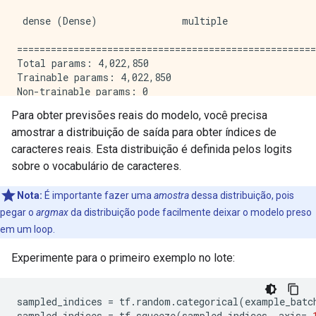
 dense (Dense)               multiple                
=====================================================
Total params: 4,022,850

Trainable params: 4,022,850

Non-trainable params: 0

Para obter previsões reais do modelo, você precisa
amostrar a distribuição de saída para obter índices de
caracteres reais. Esta distribuição é definida pelos logits
sobre o vocabulário de caracteres.
Nota:
É importante fazer uma
amostra
dessa distribuição, pois
pegar o
argmax
da distribuição pode facilmente deixar o modelo preso
em um loop.
Experimente para o primeiro exemplo no lote:
sampled_indices 
=
 tf
.
random
.
categorical
(
example_batc
sampled_indices 
=
 tf
.
squeeze
(
sampled_indices
,
 axis
=-