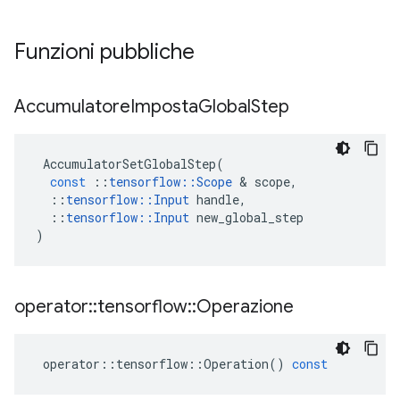
Funzioni pubbliche
Accumulatore
Imposta
Global
Step
AccumulatorSetGlobalStep
(
const
::
tensorflow
::
Scope
&
scope
,
::
tensorflow
::
Input
handle
,
::
tensorflow
::
Input
new_global_step
)
operator
::
tensorflow
::
Operazione
operator
::
tensorflow
::
Operation
()
const