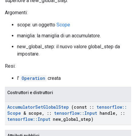
superiore a new_global_step.
Argomenti:
scope: un oggetto
Scope
maniglia: la maniglia di un accumulatore.
new_global_step: il nuovo valore global_step da
impostare.
Resi:
l'
Operation
creata
Costruttori e distruttori
Accumulator
Set
Global
Step
(const
::
tensorflow
::
Scope
& scope
,
::
tensorflow
::
Input
handle
,
::
tensorflow
::
Input
new
_
global
_
step)
Attributi pubblici