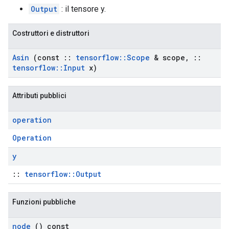
Output
: il tensore y.
Costruttori e distruttori
Asin
(const
::
tensorflow
::
Scope
& scope
,
::
tensorflow
::
Input
x)
Attributi pubblici
operation
Operation
y
::
tensorflow::Output
Funzioni pubbliche
node
() const