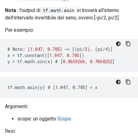
Nota
: l'output di
tf.math.asin
si troverà all'interno
dell'intervallo invertibile del seno, ovvero [-pi/2, pi/2].
Per esempio:
#
Note
:
[
1.047
,
0.785
]
~=
[(
pi
/
3
),
(
pi
/
4
)]
x
=
tf
.
constant
([
1.047
,
0.785
])
y
=
tf
.
math
.
sin
(
x
)
 # 
[
0.8659266
,
0.7068252
]
tf.math.asin(y) # [1.047, 0.785] = x
Argomenti:
scope: un oggetto
Scope
Resi: