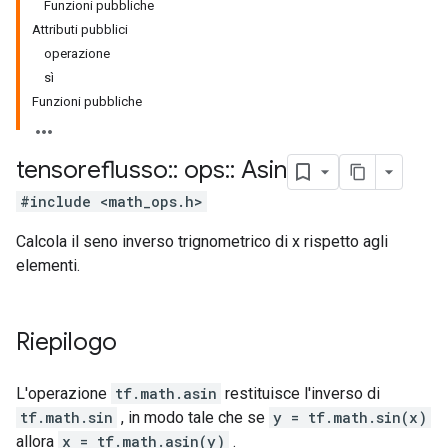
Funzioni pubbliche
Attributi pubblici
operazione
sì
Funzioni pubbliche
tensoreflusso
::
ops
::
Asin
#include <math_ops.h>
Calcola il seno inverso trignometrico di x rispetto agli
elementi.
Riepilogo
L'operazione
tf.math.asin
restituisce l'inverso di
tf.math.sin
, in modo tale che se
y = tf.math.sin(x)
allora
x = tf.math.asin(y)
.