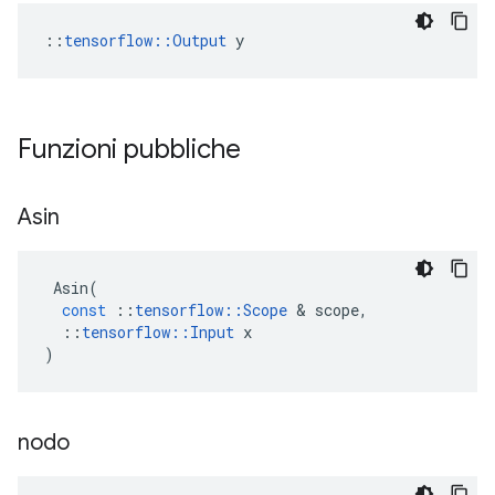
::
tensorflow::Output
 y
Funzioni pubbliche
Asin
Asin
(
const
::
tensorflow
::
Scope
&
scope
,
::
tensorflow
::
Input
x
)
nodo