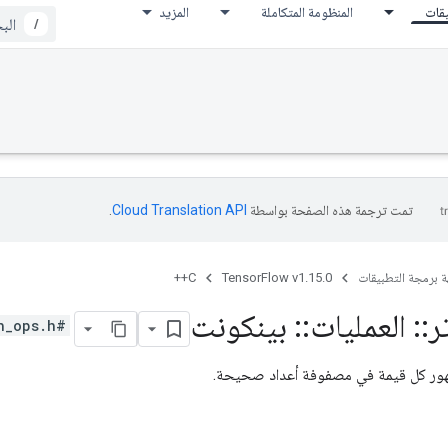
يقات
المنظومة المتكاملة
المزيد
/
تمت ترجمة هذه الصفحة بواسطة
Cloud Translation API‏
.
ة برمجة التطبيقات
TensorFlow v1.15.0
C++
ر
::
العمليات
::
بينكونت
#include <math_ops.h>
ر كل قيمة في مصفوفة أعداد صحيحة.