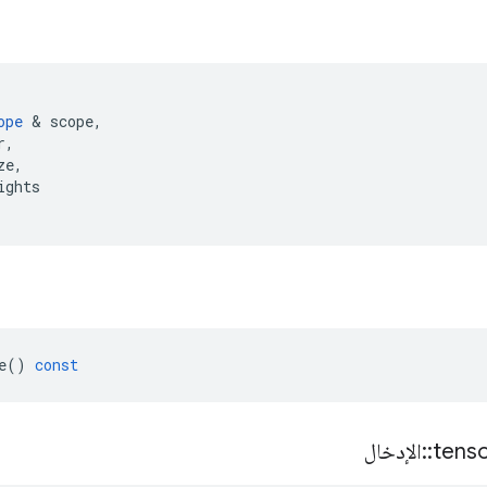
ope
&
scope
,
r
,
ze
,
ights
e
()
const
tens
::
الإدخال