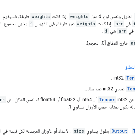
الطول ونفس نوع d مثل
weights
. إذا كانت
weights
فارغة، فسيقوم ا
في
arr
. إذا كانت
weights
غير فارغة، فإن الفهرس
i
يخزن مجموع ال
ة في
arr
هي
i
.
a
خارج النطاق [0، الحجم).
لنطاق
.
Ten
Ten
عددي int32 غير سالب.
ة عن
int32 أو int64 أو float32 أو float64 له نفس الشكل مثل
Tensor
rr
ة يكون بمثابة جميع الأوزان تساوي 1.
:
Output
size
. الأعداد أو الأوزان المجمعة لكل قيمة في النطاق [0،