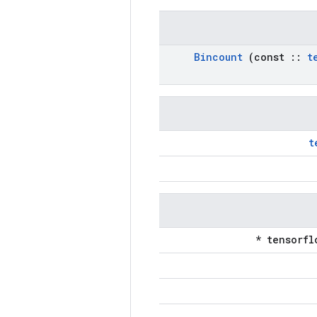
Bincount
(const
::
t
t