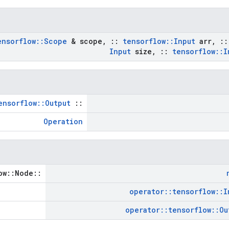
ensorflow
::
Scope
& scope
,
::
tensorflow
::
Input
arr
,
::
Input
size
,
::
tensorflow
::
I
ensorflow::Output
::
Operation
::tensorflow::Node *
operator
::
tensorflow
::
I
operator
::
tensorflow
::
Ou