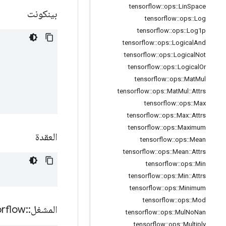
tensorflow
::
ops
::
Lin
Space
بينكونت
tensorflow
::
ops
::
Log
tensorflow
::
ops
::
Log1p
tensorflow
::
ops
::
Logical
And
tensorflow
::
ops
::
Logical
Not
tensorflow
::
ops
::
Logical
Or
tensorflow
::
ops
::
Mat
Mul
tensorflow
::
ops
::
Mat
Mul
::
Attrs
tensorflow
::
ops
::
Max
tensorflow
::
ops
::
Max
::
Attrs
tensorflow
::
ops
::
Maximum
العقدة
tensorflow
::
ops
::
Mean
tensorflow
::
ops
::
Mean
::
Attrs
tensorflow
::
ops
::
Min
tensorflow
::
ops
::
Min
::
Attrs
tensorflow
::
ops
::
Minimum
tensorflow
::
ops
::
Mod
المشغل
::
orflow
tensorflow
::
ops
::
Mul
No
Nan
tensorflow
::
ops
::
Multiply