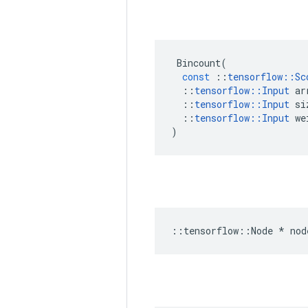
Bincount
(
const
::
tensorflow
::
Sc
::
tensorflow
::
Input
ar
::
tensorflow
::
Input
si
::
tensorflow
::
Input
we
)
::
tensorflow
::
Node
*
nod