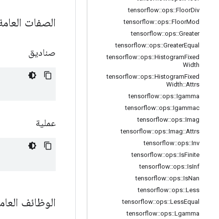
tensorflow
::
ops
::
Floor
Div
الصفات العام
tensorflow
::
ops
::
Floor
Mod
tensorflow
::
ops
::
Greater
tensorflow
::
ops
::
Greater
Equal
صناديق
tensorflow
::
ops
::
Histogram
Fixed
Width
tensorflow
::
ops
::
Histogram
Fixed
Width
::
Attrs
tensorflow
::
ops
::
Igamma
tensorflow
::
ops
::
Igammac
tensorflow
::
ops
::
Imag
عملية
tensorflow
::
ops
::
Imag
::
Attrs
tensorflow
::
ops
::
Inv
tensorflow
::
ops
::
Is
Finite
tensorflow
::
ops
::
Is
Inf
tensorflow
::
ops
::
Is
Nan
tensorflow
::
ops
::
Less
الوظائف العام
tensorflow
::
ops
::
Less
Equal
tensorflow
::
ops
::
Lgamma