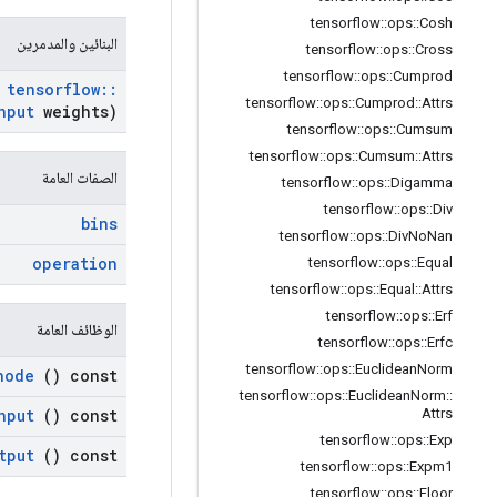
tensorflow
::
ops
::
Cosh
البنائين والمدمرين
tensorflow
::
ops
::
Cross
tensorflow
::
ops
::
Cumprod
tensorflow
::
tensorflow
::
ops
::
Cumprod
::
Attrs
nput
weights)
tensorflow
::
ops
::
Cumsum
tensorflow
::
ops
::
Cumsum
::
Attrs
الصفات العامة
tensorflow
::
ops
::
Digamma
tensorflow
::
ops
::
Div
bins
tensorflow
::
ops
::
Div
No
Nan
operation
tensorflow
::
ops
::
Equal
tensorflow
::
ops
::
Equal
::
Attrs
tensorflow
::
ops
::
Erf
الوظائف العامة
tensorflow
::
ops
::
Erfc
tensorflow
::
ops
::
Euclidean
Norm
node
() const
tensorflow
::
ops
::
Euclidean
Norm
::
nput
() const
Attrs
tensorflow
::
ops
::
Exp
tput
() const
tensorflow
::
ops
::
Expm1
tensorflow
::
ops
::
Floor