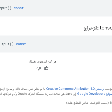
nput
()
const
tens
::
الإخراج
utput
()
const
هل كان المحتوى مفيدًا؟
بموجب
ترخيص Creative Commons Attribution 4.0‏
ما لم يُنصّ على خلاف ذلك، ونماذج الر
Google Dev‏
. إنّ Java هي علامة تجارية مسجَّلة لشركة Oracle و/أو شركائها التابعين.