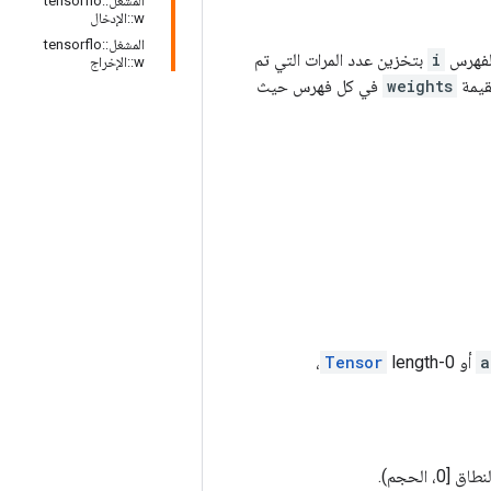
المشغل::tensorflo
w::الإدخال
المشغل::tensorflo
لفهرس
i
بتخزين عدد المرات التي تم
w::الإخراج
قيمة
weights
في كل فهرس حيث
a
أو
Tensor
length-0،
 الحجم).