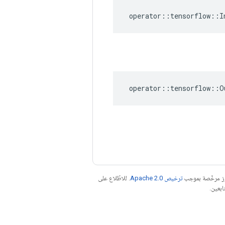
operator
::
tensorflow
::
I
operator
::
tensorflow
::
O
موز مرخّصة بموجب
ترخيص Apache 2.0‏
. للاطّلاع على