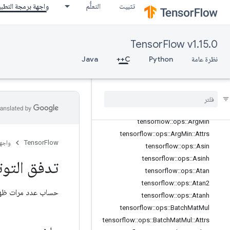
tensorflow::ops::All::Attrs
تثبيت
التعلُّم
واجهة برمجة التطب
tensorflow::ops::Angle
tensorflow::ops::Angle::Attrs
tensorflow::ops::Any
TensorFlow v1.15.0
tensorflow::ops::Any::Attrs
نظرة عامة
Python
C++
Java
tensorflow::ops::ApproximateEqual
tensorflow
::
ops
::
Approximate
Equal
::
Attrs
tensorflow
::
ops
::
Arg
Max
tensorflow
::
ops
::
Arg
Max
::
Attrs
tensorflow
::
ops
::
Arg
Min
tensorflow
::
ops
::
Arg
Min
::
Attrs
TensorFlow
واجه
tensorflow
::
ops
::
Asin
tensorflow
::
ops
::
Asinh
تدفق التوت
tensorflow
::
ops
::
Atan
tensorflow
::
ops
::
Atan2
حساب عدد مرات ظهو
tensorflow
::
ops
::
Atanh
tensorflow
::
ops
::
Batch
Mat
Mul
tensorflow
::
ops
::
Batch
Mat
Mul
::
Attrs