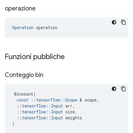
operazione
Operation
 operation
Funzioni pubbliche
Conteggio bin
Bincount
(
const
::
tensorflow
::
Scope
&
scope
,
::
tensorflow
::
Input
arr
,
::
tensorflow
::
Input
size
,
::
tensorflow
::
Input
weights
)