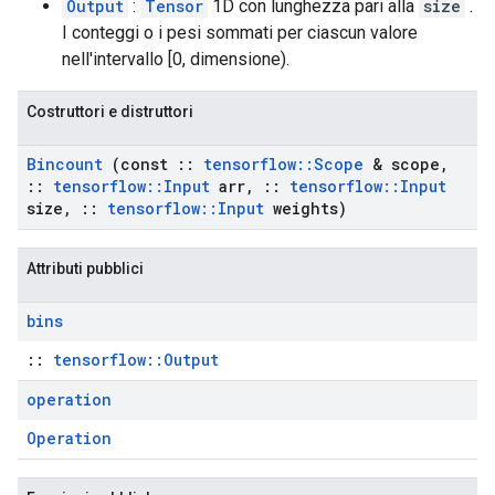
Output
:
Tensor
1D con lunghezza pari alla
size
.
I conteggi o i pesi sommati per ciascun valore
nell'intervallo [0, dimensione).
Costruttori e distruttori
Bincount
(const
::
tensorflow
::
Scope
& scope
,
::
tensorflow
::
Input
arr
,
::
tensorflow
::
Input
size
,
::
tensorflow
::
Input
weights)
Attributi pubblici
bins
::
tensorflow::Output
operation
Operation