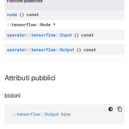
Funzioni pubbliche
node
() const
::tensorflow::Node *
operator
::
tensorflow
::
Input
() const
operator
::
tensorflow
::
Output
() const
Attributi pubblici
bidoni
::
tensorflow::Output
 bins