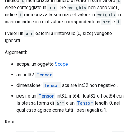
l'indice
i
memorizza il numero di volte in cui il valore
i
viene conteggiato in
arr
. Se
weights
non sono vuoti,
indice
i
memorizza la somma del valore in
weights
in
ciascun indice in cui il valore corrispondente in
arr
è
i
.
I valori in
arr
esterni all'intervallo [0, size) vengono
ignorati.
Argomenti:
scope: un oggetto
Scope
arr: int32
Tensor
.
dimensione:
Tensor
scalare int32 non negativo .
pesi: è un
Tensor
int32, int64, float32 o float64 con
la stessa forma di
arr
o un
Tensor
length-0, nel
qual caso agisce come tutti i pesi uguali a 1.
Resi: