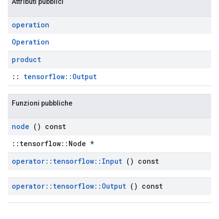
Attributi pubblici
operation
Operation
product
::
tensorflow::Output
Funzioni pubbliche
node
() const
::tensorflow::Node *
operator
::
tensorflow
::
Input
() const
operator
::
tensorflow
::
Output
() const