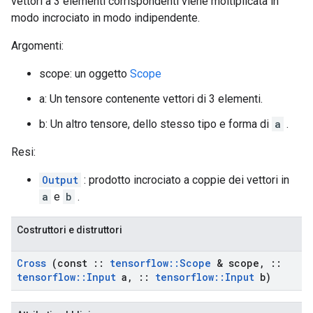
vettori a 3 elementi corrispondenti viene moltiplicata in
modo incrociato in modo indipendente.
Argomenti:
scope: un oggetto
Scope
a: Un tensore contenente vettori di 3 elementi.
b: Un altro tensore, dello stesso tipo e forma di
a
.
Resi:
Output
: prodotto incrociato a coppie dei vettori in
a
e
b
.
Costruttori e distruttori
Cross
(const
::
tensorflow
::
Scope
& scope
,
::
tensorflow
::
Input
a
,
::
tensorflow
::
Input
b)