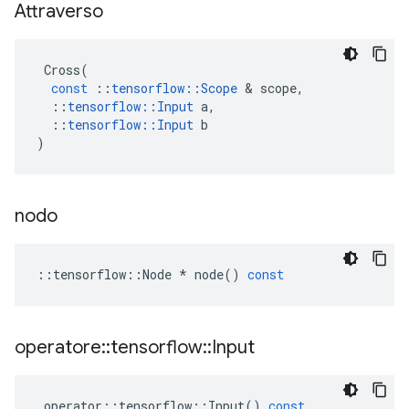
Attraverso
Cross
(
const
::
tensorflow
::
Scope
&
scope
,
::
tensorflow
::
Input
a
,
::
tensorflow
::
Input
b
)
nodo
::
tensorflow
::
Node
*
node
()
const
operatore
::
tensorflow
::
Input
operator
::
tensorflow
::
Input
()
const