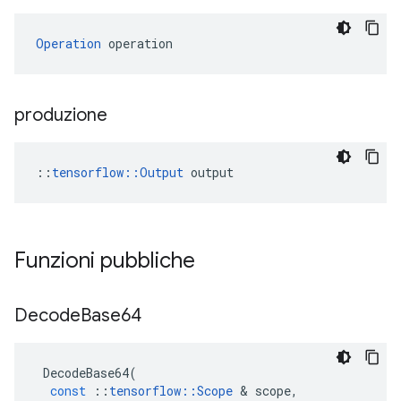
Operation
 operation
produzione
::
tensorflow::Output
 output
Funzioni pubbliche
Decode
Base64
DecodeBase64
(
const
::
tensorflow
::
Scope
&
scope
,