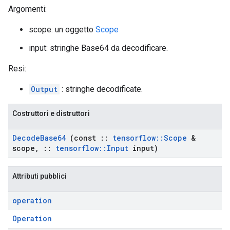
Argomenti:
scope: un oggetto
Scope
input: stringhe Base64 da decodificare.
Resi:
Output
: stringhe decodificate.
Costruttori e distruttori
Decode
Base64
(const
::
tensorflow
::
Scope
&
scope
,
::
tensorflow
::
Input
input)
Attributi pubblici
operation
Operation