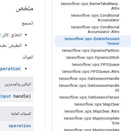
tensorflow
::
ops
::
Barrier
Take
Many
::
ملخص
Attrs
tensorflow
::
ops
::
Conditional
Accumulator
الحجج:
tensorflow
::
ops
::
Conditional
Accumulator
::
Attrs
النطاق: كائن
ا
tensorflow
::
ops
::
Delete
Session
Tensor
المقبض: مقبض
tensorflow
::
ops
::
Dynamic
Partition
العوائد:
tensorflow
::
ops
::
Dynamic
Stitch
tensorflow
::
ops
::
FIFOQueue
Operation
tensorflow
::
ops
::
FIFOQueue
::
Attrs
tensorflow
::
ops
::
Get
Session
Handle
البنائين والمدمرين
tensorflow
::
ops
::
Get
Session
Handle
V2
Input
handle)
tensorflow
::
ops
::
Get
Session
Tensor
tensorflow
::
ops
::
Map
Clear
tensorflow
::
ops
::
Map
Clear
::
Attrs
الصفات العامة
tensorflow
::
ops
::
Map
Incomplete
Size
operation
tensorflow
::
ops
::
Map
Incomplete