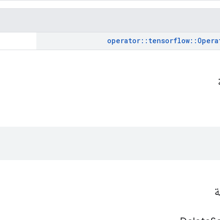
operator
::
tensorflow
::
Opera
ة
ة