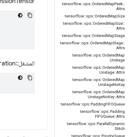
ession
Tensor
tensorflow
::
ops
::
Ordered
Map
Peek
::
Attrs
tensorflow
::
ops
::
Ordered
Map
Size
tensorflow
::
ops
::
Ordered
Map
Size
::
Attrs
tensorflow
::
ops
::
Ordered
Map
Stage
tensorflow
::
ops
::
Ordered
Map
Stage
::
Attrs
tensorflow
::
ops
::
Ordered
Map
Unstage
المشغل
::
ation
tensorflow
::
ops
::
Ordered
Map
Unstage
::
Attrs
tensorflow
::
ops
::
Ordered
Map
Unstage
No
Key
tensorflow
::
ops
::
Ordered
Map
Unstage
No
Key
::
Attrs
tensorflow
::
ops
::
Padding
FIFOQueue
tensorflow
::
ops
::
Padding
FIFOQueue
::
Attrs
tensorflow
::
ops
::
Parallel
Dynamic
Stitch
tensorflow
::
ops
::
Priority
Queue