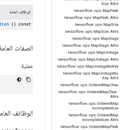
Size
::
Attrs
tensorflow
::
ops
::
Map
Peek
الوظائف العامة
tensorflow
::
ops
::
Map
Peek
::
Attrs
tion
() const
tensorflow
::
ops
::
Map
Size
tensorflow
::
ops
::
Map
Size
::
Attrs
tensorflow
::
ops
::
Map
Stage
tensorflow
::
ops
::
Map
Stage
::
Attrs
الصفات العام
tensorflow
::
ops
::
Map
Unstage
tensorflow
::
ops
::
Map
Unstage
::
Attrs
عملية
tensorflow
::
ops
::
Map
Unstage
No
Key
tensorflow
::
ops
::
Map
Unstage
No
Key
::
Attrs
tensorflow
::
ops
::
Ordered
Map
Clear
tensorflow
::
ops
::
Ordered
Map
Clear
::
Attrs
tensorflow
::
ops
::
Ordered
Map
Incomplete
Size
الوظائف العام
tensorflow
::
ops
::
Ordered
Map
Incomplete
Size
::
Attrs
tensorflow
::
ops
::
Ordered
Map
Peek