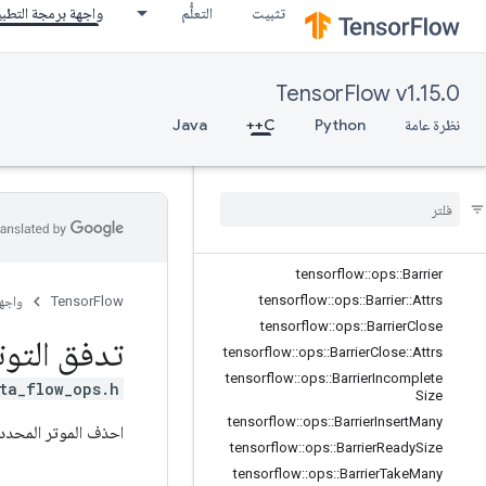
تثبيت
التعلُّم
واجهة برمجة التطب
core
data_flow_ops
نظرة عامّة
TensorFlow v1.15.0
tensorflow::ops::AccumulatorApply
Gradient
نظرة عامة
Python
C++
Java
tensorflow
::
ops
::
Accumulator
Num
Accumulated
tensorflow
::
ops
::
Accumulator
Set
Global
Step
tensorflow
::
ops
::
Accumulator
Take
Gradient
tensorflow
::
ops
::
Barrier
tensorflow
::
ops
::
Barrier
::
Attrs
TensorFlow
واجه
tensorflow
::
ops
::
Barrier
Close
تدفق التوت
tensorflow
::
ops
::
Barrier
Close
::
Attrs
tensorflow
::
ops
::
Barrier
Incomplete
ta_flow_ops.h>
Size
tensorflow
::
ops
::
Barrier
Insert
Many
احذف الموتر المحدد
tensorflow
::
ops
::
Barrier
Ready
Size
tensorflow
::
ops
::
Barrier
Take
Many