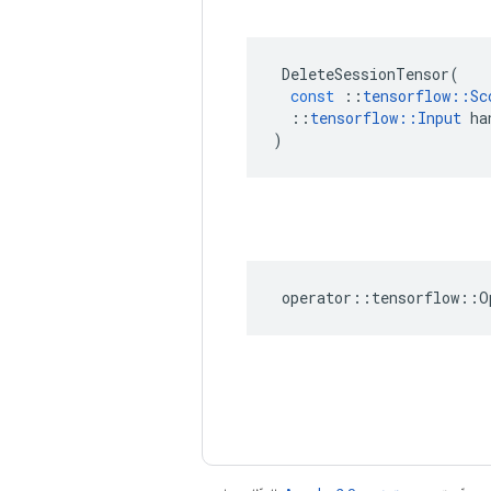
DeleteSessionTensor
(
const
::
tensorflow
::
Sc
::
tensorflow
::
Input
ha
)
operator
::
tensorflow
::
O