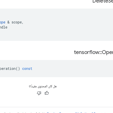
Delete
S
ope
&
scope
,
ndle
tensorflow
::
Oper
peration
()
const
هل كان المحتوى مفيدًا؟