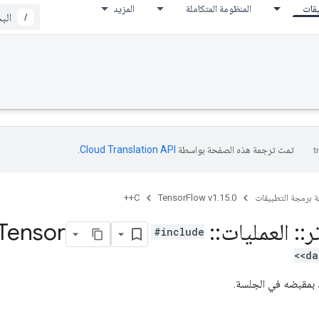
يقات
المنظومة المتكاملة
المزيد
/
تمت ترجمة هذه الصفحة بواسطة
Cloud Translation API‏
.
ة برمجة التطبيقات
TensorFlow v1.15.0
C++
ر
::
العمليات
::
Delete
Tensor
#include
<da
 بمقبضه في الجلسة.