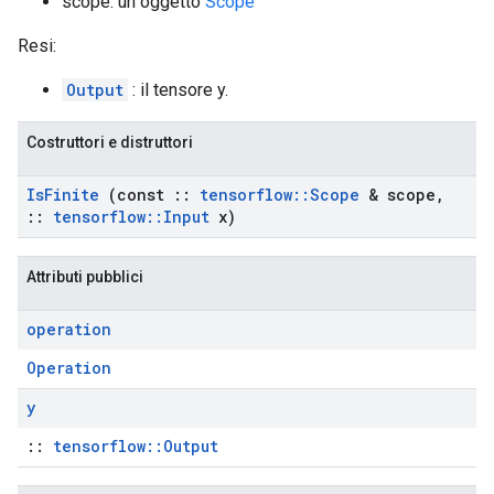
scope: un oggetto
Scope
Resi:
Output
: il tensore y.
Costruttori e distruttori
Is
Finite
(const
::
tensorflow
::
Scope
& scope
,
::
tensorflow
::
Input
x)
Attributi pubblici
operation
Operation
y
::
tensorflow::Output