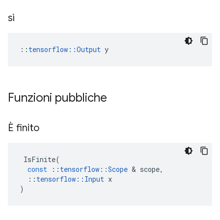
sì
::
tensorflow::Output
 y
Funzioni pubbliche
È finito
IsFinite
(
const
::
tensorflow
::
Scope
&
scope
,
::
tensorflow
::
Input
x
)