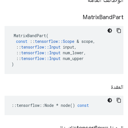
Matrix
Band
Part
MatrixBandPart
(
const
::
tensorflow
::
Scope
&
scope
,
::
tensorflow
::
Input
input
,
::
tensorflow
::
Input
num_lower
,
::
tensorflow
::
Input
num_upper
)
العقدة
::
tensorflow
::
Node
*
node
()
const