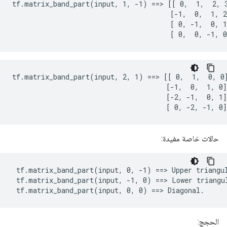
tf.matrix_band_part(input, 1, -1) ==> [[ 0,  1,  2, 3
                                       [-1,  0,  1, 2
                                       [ 0, -1,  0, 1
                                       [ 0,  0, -1, 0
tf.matrix_band_part(input, 2, 1) ==> [[ 0,  1,  0, 0]
                                      [-1,  0,  1, 0]

                                      [-2, -1,  0, 1]

                                      [ 0, -2, -1, 0]
حالات خاصة مفيدة:
 tf.matrix_band_part(input, 0, -1) ==> Upper triangul
 tf.matrix_band_part(input, -1, 0) ==> Lower triangul
 tf.matrix_band_part(input, 0, 0) ==> Diagonal.
الحجج: