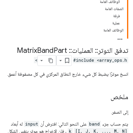
الوظائف العامة
الصفات العامة
فرقة
عملية
الوظائف العامة
تدفق التوتر
::
العمليات
::
Matrix
Part
Band
#include <array_ops.h>
انسخ موترًا يضبط كل شيء خارج النطاق المركزي في كل مصفوفة أعمق.
ملخص
إلى الصفر.
يتم حساب جزء
band
على النحو التالي: افترض أن
input
له أبعاد
[I, J, K, ..., M, N]
k
، فإن الإخراج هو موتر بنفس الشكل