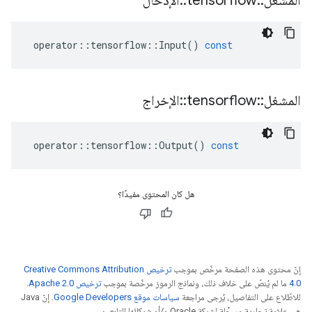
المشغل
::
tensorflow
::
الإدخال
operator
::
tensorflow
::
Input
()
const
المشغل
::
tensorflow
::
الإخراج
operator
::
tensorflow
::
Output
()
const
هل كان المحتوى مفيدًا؟
إنّ محتوى هذه الصفحة مرخّص بموجب
ترخيص Creative Commons Attribution
4.0‏
ما لم يُنصّ على خلاف ذلك، ونماذج الرموز مرخّصة بموجب
ترخيص Apache 2.0‏
.
للاطّلاع على التفاصيل، يُرجى مراجعة
سياسات موقع Google Developers‏
. إنّ Java
هي علامة تجارية مسجَّلة لشركة Oracle و/أو شركائها التابعين.