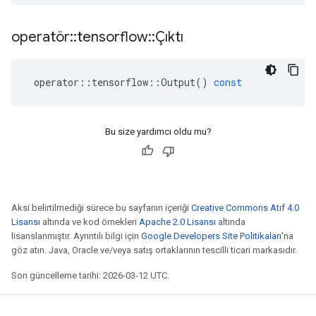
operatör
::
tensorflow
::
Çıktı
operator
::
tensorflow
::
Output
()
const
Bu size yardımcı oldu mu?
Aksi belirtilmediği sürece bu sayfanın içeriği
Creative Commons Atıf 4.0
Lisansı
altında ve kod örnekleri
Apache 2.0 Lisansı
altında
lisanslanmıştır. Ayrıntılı bilgi için
Google Developers Site Politikaları
'na
göz atın. Java, Oracle ve/veya satış ortaklarının tescilli ticari markasıdır.
Son güncelleme tarihi: 2026-03-12 UTC.