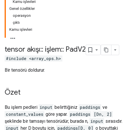
Kamu işlevleri
Genel özellikler
operasyon
çıktı
Kamu işlevleri
tensor akışı
::
işlem
::
Pad
V2
#include <array_ops.h>
Bir tensörü doldurur.
Özet
Bu işlem pedleri
input
belirttiğiniz
paddings
ve
constant_values
göre yapar.
paddings
[Dn, 2]
şeklinde bir tamsayı tensörüdür; burada n,
input
sırasıdır.
input
her D boyutu için,
paddings[D, 0]
o boyuttaki