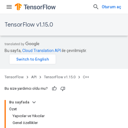
Oturum aç
TensorFlow v1.15.0
Bu sayfa,
Cloud Translation API
ile çevrilmiştir.
TensorFlow
API
TensorFlow v1.15.0
C++
Bu size yardımcı oldu mu?
Bu sayfada
Özet
Yapıcılar ve Yıkıcılar
Genel özellikler