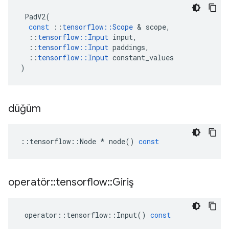
PadV2
(
const
::
tensorflow
::
Scope
&
scope
,
::
tensorflow
::
Input
input
,
::
tensorflow
::
Input
paddings
,
::
tensorflow
::
Input
constant_values
)
düğüm
::
tensorflow
::
Node
*
node
()
const
operatör
::
tensorflow
::
Giriş
operator
::
tensorflow
::
Input
()
const