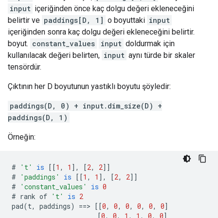
input
içeriğinden önce kaç dolgu değeri ekleneceğini
belirtir ve
paddings[D, 1]
o boyuttaki
input
içeriğinden sonra kaç dolgu değeri ekleneceğini belirtir.
boyut.
constant_values
input
doldurmak için
kullanılacak değeri belirten,
input
aynı türde bir skaler
tensördür.
Çıktının her D boyutunun yastıklı boyutu şöyledir:
paddings(D, 0) + input.dim_size(D) +
paddings(D, 1)
Örneğin:
#
't'
is
[[
1
,
1
],
[
2
,
2
]]
#
'paddings'
is
[[
1
,
1
],
[
2
,
2
]]
#
'constant_values'
is
0
#
rank
of
't'
is
2
pad
(
t
,
paddings
)
==>
[[
0
,
0
,
0
,
0
,
0
,
0
]
[
0
,
0
,
1
,
1
,
0
,
0
]