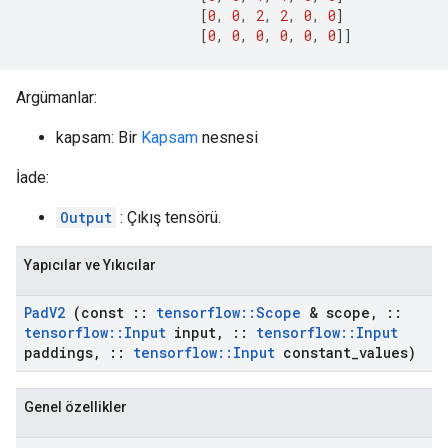
[
0
,
0
,
2
,
2
,
0
,
0
]
[
0
,
0
,
0
,
0
,
0
,
0
]]
Argümanlar:
kapsam: Bir
Kapsam
nesnesi
İade:
Output
: Çıkış tensörü.
Yapıcılar ve Yıkıcılar
Pad
V2
(const
::
tensorflow
::
Scope
& scope
,
::
tensorflow
::
Input
input
,
::
tensorflow
::
Input
paddings
,
::
tensorflow
::
Input
constant
_
values)
Genel özellikler