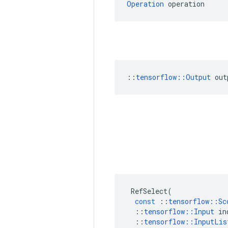
Operation
 operation
::
tensorflow::Output
 out
RefSelect
(
const
::
tensorflow
::
Sc
::
tensorflow
::
Input
in
::
tensorflow
::
InputLis