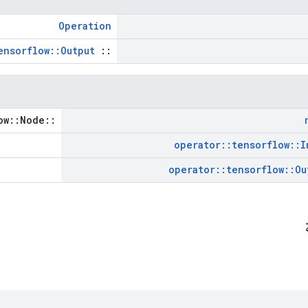
Operation
ensorflow::Output
::
::tensorflow::Node *
operator
::
tensorflow
::
I
operator
::
tensorflow
::
Ou
ة