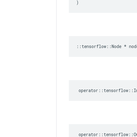
)
::
tensorflow
::
Node
*
nod
operator
::
tensorflow
::
I
operator
::
tensorflow
::
O