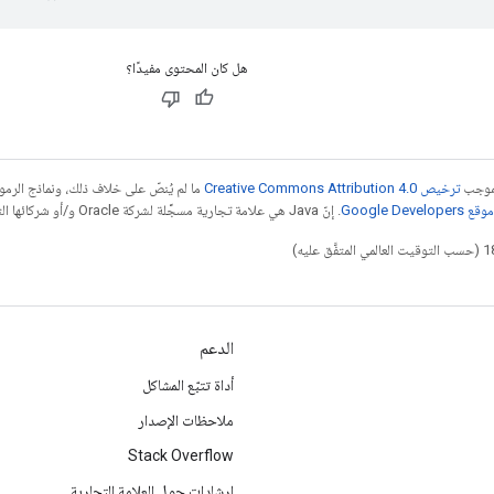
هل كان المحتوى مفيدًا؟
بموجب
ترخيص Creative Commons Attribution 4.0‏
ما لم يُنصّ على خلاف ذلك، ونماذج الر
Google Dev‏
. إنّ Java هي علامة تجارية مسجَّلة لشركة Oracle و/أو شركائها التابعين.
الدعم
أداة تتبّع المشاكل
ملاحظات الإصدار
Stack Overflow
إرشادات حول العلامة التجارية