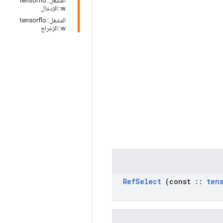
المشغل::tensorflo
w::الإدخال
المشغل::tensorflo
w::الإخراج
Ref
Select
(const
::
ten