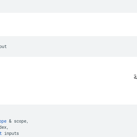
put
ة
ope
&
scope
,
dex
,
t
inputs