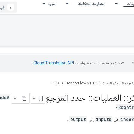
يقات
المنظومة المتكاملة
المزيد
/
تمت ترجمة هذه الصفحة بواسطة
Cloud Translation API‏
.
ة برمجة التطبيقات
TensorFlow v1.15.0
C++
ر
::
العمليات
::
حدد المرجع
ude
<contr
index
من
inputs
إلى
output
.