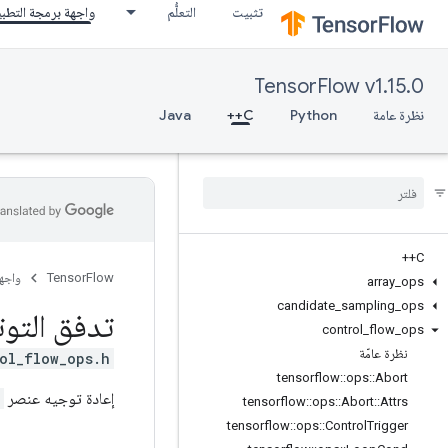
تثبيت
التعلُّم
واجهة برمجة التطب
TensorFlow v1.15.0
نظرة عامة
Python
C++
Java
C++
TensorFlow
واجه
array
_
ops
candidate
_
sampling
_
ops
تدفق التوت
control
_
flow
_
ops
نظرة عامّة
ol_flow_ops.h>
tensorflow
::
ops
::
Abort
إعادة توجيه عنصر
tensorflow
::
ops
::
Abort
::
Attrs
tensorflow
::
ops
::
Control
Trigger