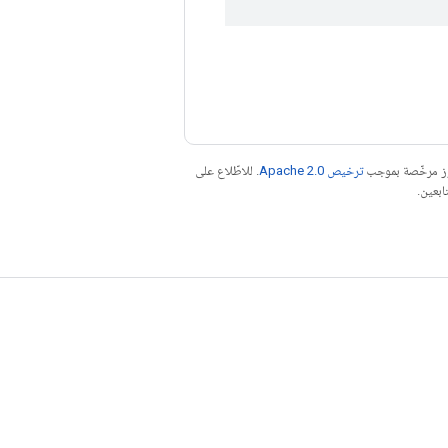
موز مرخّصة بموجب
ترخيص Apache 2.0‏
. للاطّلاع على