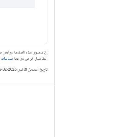
إنّ محتوى هذه الصفحة مرخّص 
التفاصيل، يُرجى مراجعة
سياسات موقع elopers
تاريخ التعديل الأخير: 2026-02-18 (حسب التوقيت العالمي المتفَّق عليه)
التواصل الاجتماعي
المدوّنة
المنتدى
GitHub
Twitter