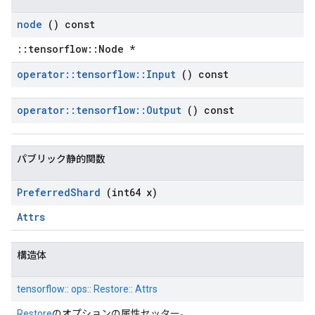
node
() const
::tensorflow::Node *
operator
::
tensorflow
::
Input
() const
operator
::
tensorflow
::
Output
() const
パブリック静的関数
Preferred
Shard
(int64 x)
Attrs
構造体
tensorflow:: ops:: Restore:: Attrs
Restore
のオプションの属性セッター。