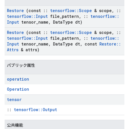
Restore
(const
::
tensorflow
::
Scope
& scope
,
::
tensorflow
::
Input
file
_
pattern
,
::
tensorflow
::
Input
tensor
_
name
,
Data
Type dt)
Restore
(const
::
tensorflow
::
Scope
& scope
,
::
tensorflow
::
Input
file
_
pattern
,
::
tensorflow
::
Input
tensor
_
name
,
Data
Type dt
,
const
Restore
::
Attrs
& attrs)
パブリック属性
operation
Operation
tensor
::
tensorflow::Output
公共機能