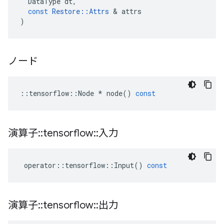
DataType
dt
,
const
Restore
::
Attrs
&
attrs
)
ノード
::
tensorflow
::
Node
*
node
()
const
演算子
::
tensorflow
::
入力
operator
::
tensorflow
::
Input
()
const
演算子
::
tensorflow
::
出力