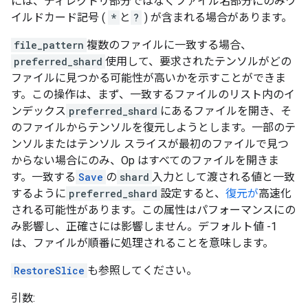
には、ディレクトリ部分ではなくファイル名部分にのみワ
イルドカード記号 (
*
と
?
) が含まれる場合があります。
file_pattern
複数のファイルに一致する場合、
preferred_shard
使用して、要求されたテンソルがどの
ファイルに見つかる可能性が高いかを示すことができま
す。この操作は、まず、一致するファイルのリスト内のイ
ンデックス
preferred_shard
にあるファイルを開き、そ
のファイルからテンソルを復元しようとします。一部のテ
ンソルまたはテンソル スライスが最初のファイルで見つ
からない場合にのみ、Op はすべてのファイルを開きま
す。一致する
Save
の
shard
入力として渡される値と一致
するように
preferred_shard
設定すると、
復元が
高速化
される可能性があります。この属性はパフォーマンスにの
み影響し、正確さには影響しません。デフォルト値 -1
は、ファイルが順番に処理されることを意味します。
RestoreSlice
も参照してください。
引数: