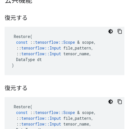
公共機能
復元する
Restore
(
const
::
tensorflow
::
Scope
&
scope
,
::
tensorflow
::
Input
file_pattern
,
::
tensorflow
::
Input
tensor_name
,
DataType
dt
)
復元する
Restore
(
const
::
tensorflow
::
Scope
&
scope
,
::
tensorflow
::
Input
file_pattern
,
::
tensorflow
::
Input
tensor_name
,