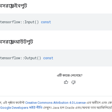
নসরফ্লো
::
ইনপুট
tensorflow
::
Input
()
const
নসরফ্লো
::
আউটপুট
tensorflow
::
Output
()
const
এটি কাজে লেগেছে?
 এই পৃষ্ঠার কন্টেন্ট
Creative Commons Attribution 4.0 License
-এর অধীনে এবং কো
,
Google Developers সাইট নীতি
দেখুন। Java হল Oracle এবং/অথবা তার অ্যাফিলিয়েট সংস