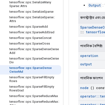
tensorflow
::
ops
::
Serialize
Many
Output
:
Sparse
::
Attrs
tensorflow
::
ops
::
Serialize
Sparse
tensorflow
::
ops
::
Serialize
Sparse
::
কনস্ট্রাক্টর এবং ডেস্
Attrs
tensorflow
::
ops
::
Sparse
Add
Sparse
Dense
C
::
tensorflo
tensorflow
::
ops
::
Sparse
Add
Grad
tensorflow
::
ops
::
Sparse
Concat
tensorflow
::
ops
::
Sparse
Cross
পাবলিক বৈশিষ্ট্য
tensorflow
::
ops
::
Sparse
Dense
Cwise
Add
operation
tensorflow
::
ops
::
Sparse
Dense
Cwise
Div
output
tensorflow
::
ops
::
Sparse
Dense
Cwise
Mul
tensorflow
::
ops
::
Sparse
Fill
Empty
পাবলিক ফাংশন
Rows
tensorflow
::
ops
::
Sparse
Fill
Empty
node
() cons
Rows
Grad
operator
::
te
tensorflow
::
ops
::
Sparse
Reduce
Max
tensorflow
::
ops
::
Sparse
Reduce
Max
::
operator
::
te