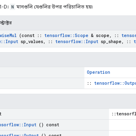
 1-D।
N
মানগুলি যেগুলির উপর পরিচালিত হয়৷
ট্রাক্টর
wise
Mul
(const
::
tensorflow
::
Scope
& scope
,
::
tenso
w
::
Input
sp
_
values
,
::
tensorflow
::
Input
sp
_
shape
,
::
Operation
::
tensorflow::Outp
t
::tensorf
nsorflow
::
Input
() const
nsorflow
::
Output
() const