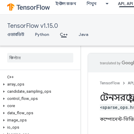
ইনস্টল করুন
শিখুন
API, API
TensorFlow v1.15.0
ওভারভিউ
Python
C++
Java
C++
TensorFlow
API
array
_
ops
candidate
_
sampling
_
ops
টেনসরফ্লো
control
_
flow
_
ops
core
<sparse_ops.h
data
_
flow
_
ops
কম্পোনেন্ট-ভিত্
image
_
ops
io
_
ops