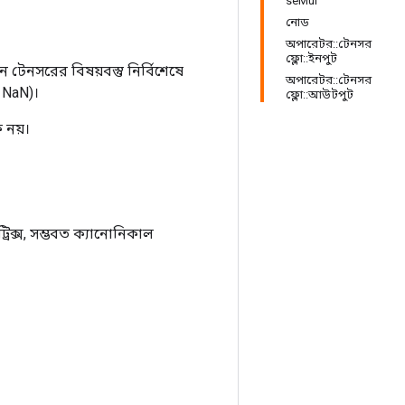
seMul
নোড
অপারেটর::টেনসর
ফ্লো::ইনপুট
 টেনসরের বিষয়বস্তু নির্বিশেষে
অপারেটর::টেনসর
= NaN)।
ফ্লো::আউটপুট
ে নয়।
ট্রিক্স, সম্ভবত ক্যানোনিকাল