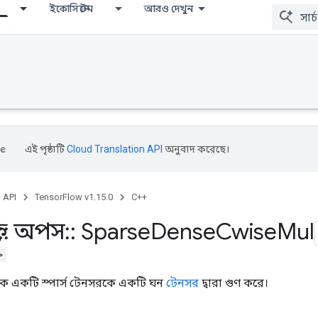
ইকোসিস্টেম
আরও দেখুন
এই পৃষ্ঠাটি
Cloud Translation API
অনুবাদ করেছে।
, API
TensorFlow v1.15.0
C++
::
অপস
::
Sparse
Dense
Cwise
Mul
>
তিক একটি স্পার্স টেনসরকে একটি ঘন
টেনসর
দ্বারা গুণ করে।