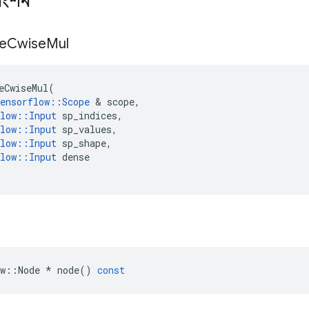
াংশন
e
Cwise
Mul
eCwiseMul
(
ensorflow
::
Scope
&
scope
,
low
::
Input
sp_indices
,
low
::
Input
sp_values
,
low
::
Input
sp_shape
,
low
::
Input
dense
w
::
Node
*
node
()
const