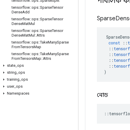
পাবলিক ফ
tensorflow
::
ops
::
Sparse
Split
tensorflow
::
ops
::
Sparse
Tensor
Dense
Add
Sparse
Dens
tensorflow
::
ops
::
Sparse
Tensor
Dense
Mat
Mul
tensorflow
::
ops
::
Sparse
Tensor
Dense
Mat
Mul
::
Attrs
SparseDens
const
::
t
tensorflow
::
ops
::
Take
Many
Sparse
From
Tensors
Map
::
tensorf
::
tensorf
tensorflow
::
ops
::
Take
Many
Sparse
From
Tensors
Map
::
Attrs
::
tensorf
::
tensorf
state
_
ops
)
string
_
ops
training
_
ops
user
_
ops
Namespaces
নোড
::
tensorflo