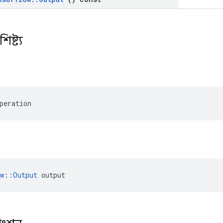
ষ্ট্য
peration
ow::Output
 output