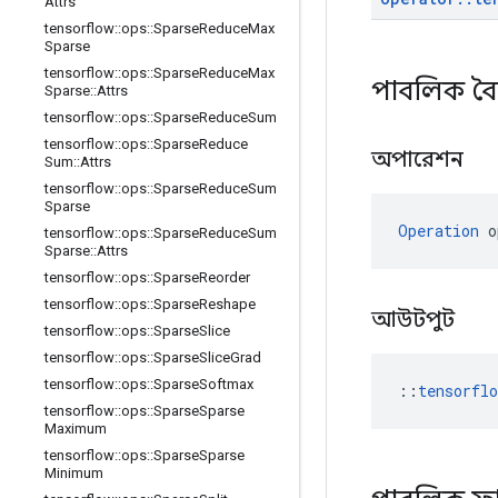
Attrs
tensorflow
::
ops
::
Sparse
Reduce
Max
Sparse
tensorflow
::
ops
::
Sparse
Reduce
Max
পাবলিক বৈশি
Sparse
::
Attrs
tensorflow
::
ops
::
Sparse
Reduce
Sum
tensorflow
::
ops
::
Sparse
Reduce
অপারেশন
Sum
::
Attrs
tensorflow
::
ops
::
Sparse
Reduce
Sum
Sparse
Operation
 o
tensorflow
::
ops
::
Sparse
Reduce
Sum
Sparse
::
Attrs
tensorflow
::
ops
::
Sparse
Reorder
tensorflow
::
ops
::
Sparse
Reshape
আউটপুট
tensorflow
::
ops
::
Sparse
Slice
tensorflow
::
ops
::
Sparse
Slice
Grad
tensorflow
::
ops
::
Sparse
Softmax
::
tensorfl
tensorflow
::
ops
::
Sparse
Sparse
Maximum
tensorflow
::
ops
::
Sparse
Sparse
Minimum