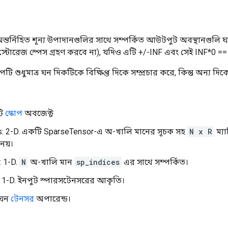
অন্তর্নিহিত শূন্য উপাদানগুলির সাথে সম্পর্কিত আউটপুট অবস্থানগুলি ঘন
ৎ, স্টোরেজ স্পেস গ্রহণ করবে না), যদিও এটি +/-INF এবং সেই INF*0 =
টি শুধুমাত্র ঘন দিকটিকে বিক্ষিপ্ত দিকে সম্প্রচার করে, কিন্তু অন্য দিক
টি
স্কোপ
অবজেক্ট
s: 2-D. একটি SparseTensor-এ অ-খালি মানের সূচক সহ
N x R
ম্যা
 নয়।
: 1-D.
N
অ-খালি মান
sp_indices
এর সাথে সম্পর্কিত।
 1-D. ইনপুট স্পারসটেনসরের আকৃতি।
 ঘন
টেনসর
অপারেন্ড।