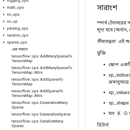
logging
_
ops
সারাংশ
math
_
ops
nn
_
ops
no
_
op
স্পার্স টেনসরের 
parsing
_
ops
শূন্য হবে (অর্থা
random
_
ops
সীমাবদ্ধতা
: এই অপ
sparse
_
ops
এক নজরে
যুক্তি:
tensorflow
::
ops
::
Add
Many
Sparse
To
Tensors
Map
স্কোপ: এক
tensorflow
::
ops
::
Add
Many
Sparse
To
Tensors
Map
::
Attrs
sp_indice
tensorflow
::
ops
::
Add
Sparse
To
ক্রমানুসারে
Tensors
Map
tensorflow
::
ops
::
Add
Sparse
To
sp_values
Tensors
Map
::
Attrs
sp_shape:
tensorflow
::
ops
::
Deserialize
Many
Sparse
ঘন:
R
-D.
tensorflow
::
ops
::
Deserialize
Sparse
tensorflow
::
ops
::
Serialize
Many
রিটার্ন:
Sparse