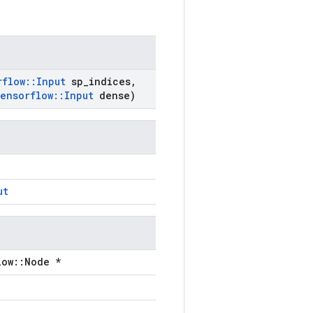
rflow
::
Input
sp
_
indices
,
tensorflow
::
Input
dense)
ut
low::Node *