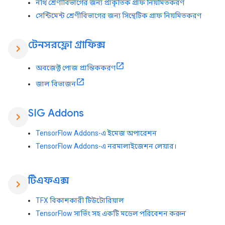
নথি শ্রেণীবিভাগের জন্য প্রাকৃতিক গ্রাফ নিয়মিতকরণ
সেন্টিমেন্ট শ্রেণীবিভাগের জন্য সিন্থেটিক গ্রাফ নিয়মিতকরণ
টেনসরফ্লো গ্রাফিক্স
chevron_right
অবজেক্ট পোজ প্রান্তিককরণ
জাল বিভাজন
SIG Addons
chevron_right
TensorFlow Addons-এ ইমেজ অপারেশন
TensorFlow Addons-এ নরমালাইজেশন লেয়ার।
টিএফএক্স
chevron_right
TFX বিকাশকারী টিউটোরিয়াল
TensorFlow সার্ভিং সহ একটি মডেল পরিবেশন করুন