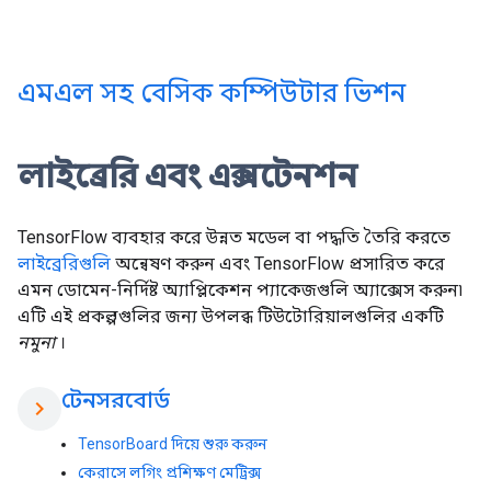
এমএল সহ বেসিক কম্পিউটার ভিশন
লাইব্রেরি এবং এক্সটেনশন
TensorFlow ব্যবহার করে উন্নত মডেল বা পদ্ধতি তৈরি করতে
লাইব্রেরিগুলি
অন্বেষণ করুন এবং TensorFlow প্রসারিত করে
এমন ডোমেন-নির্দিষ্ট অ্যাপ্লিকেশন প্যাকেজগুলি অ্যাক্সেস করুন৷
এটি এই প্রকল্পগুলির জন্য উপলব্ধ টিউটোরিয়ালগুলির একটি
নমুনা
।
টেনসরবোর্ড
chevron_right
TensorBoard দিয়ে শুরু করুন
কেরাসে লগিং প্রশিক্ষণ মেট্রিক্স