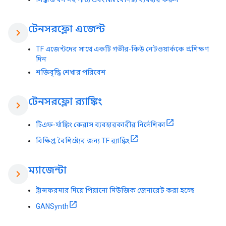
টেনসরফ্লো এজেন্ট
chevron_right
TF এজেন্টদের সাথে একটি গভীর-কিউ নেটওয়ার্ককে প্রশিক্ষণ
দিন
শক্তিবৃদ্ধি শেখার পরিবেশ
টেনসরফ্লো র‍্যাঙ্কিং
chevron_right
টিএফ-র্যাঙ্কিং কেরাস ব্যবহারকারীর নির্দেশিকা
বিক্ষিপ্ত বৈশিষ্ট্যের জন্য TF র‌্যাঙ্কিং
ম্যাজেন্টা
chevron_right
ট্রান্সফরমার দিয়ে পিয়ানো মিউজিক জেনারেট করা হচ্ছে
GANSynth