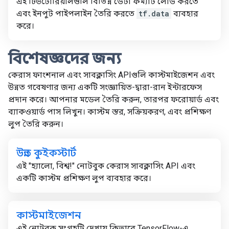
এই টিউটোরিয়ালগুলি বিভিন্ন ডেটা ফর্ম্যাট লোড করতে
এবং ইনপুট পাইপলাইন তৈরি করতে
tf.data
ব্যবহার
করে।
বিশেষজ্ঞদের জন্য
কেরাস ফাংশনাল এবং সাবক্লাসিং APIগুলি কাস্টমাইজেশন এবং
উন্নত গবেষণার জন্য একটি সংজ্ঞায়িত-দ্বারা-রান ইন্টারফেস
প্রদান করে। আপনার মডেল তৈরি করুন, তারপর ফরোয়ার্ড এবং
ব্যাকওয়ার্ড পাস লিখুন। কাস্টম স্তর, সক্রিয়করণ, এবং প্রশিক্ষণ
লুপ তৈরি করুন।
উন্নত কুইকস্টার্ট
এই "হ্যালো, বিশ্ব!" নোটবুক কেরাস সাবক্লাসিং API এবং
একটি কাস্টম প্রশিক্ষণ লুপ ব্যবহার করে।
কাস্টমাইজেশন
এই নোটবুক সংগ্রহটি দেখায় কিভাবে TensorFlow-এ