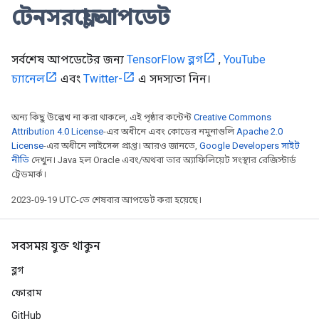
টেনসরফ্লো আপডেট
সর্বশেষ আপডেটের জন্য
TensorFlow ব্লগ
,
YouTube
চ্যানেল
এবং
Twitter-
এ সদস্যতা নিন।
অন্য কিছু উল্লেখ না করা থাকলে, এই পৃষ্ঠার কন্টেন্ট
Creative Commons
Attribution 4.0 License
-এর অধীনে এবং কোডের নমুনাগুলি
Apache 2.0
License
-এর অধীনে লাইসেন্স প্রাপ্ত। আরও জানতে,
Google Developers সাইট
নীতি
দেখুন। Java হল Oracle এবং/অথবা তার অ্যাফিলিয়েট সংস্থার রেজিস্টার্ড
ট্রেডমার্ক।
2023-09-19 UTC-তে শেষবার আপডেট করা হয়েছে।
সবসময় যুক্ত থাকুন
ব্লগ
ফোরাম
GitHub