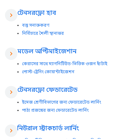
টেনসরফ্লো হাব
chevron_right
বস্তু সনাক্তকরণ
নির্বিচারে শৈলী স্থানান্তর
মডেল অপ্টিমাইজেশান
chevron_right
কেরাসের সাথে ম্যাগনিটিউড-ভিত্তিক ওজন ছাঁটাই
পোস্ট-ট্রেনিং কোয়ান্টাইজেশন
টেনসরফ্লো ফেডারেটেড
chevron_right
ইমেজ শ্রেণীবিভাগের জন্য ফেডারেটেড লার্নিং
পাঠ্য প্রজন্মের জন্য ফেডারেটেড লার্নিং
নিউরাল স্ট্রাকচার্ড লার্নিং
chevron_right