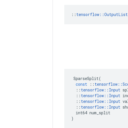
::
tensorflow::OutputList
SparseSplit
(
const
::
tensorflow
::
Sc
::
tensorflow
::
Input
sp
::
tensorflow
::
Input
in
::
tensorflow
::
Input
va
::
tensorflow
::
Input
sh
int64
num_split
)