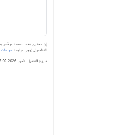
إنّ محتوى هذه الصفحة مرخّص 
التفاصيل، يُرجى مراجعة
سياسات موقع elopers
تاريخ التعديل الأخير: 2026-02-18 (حسب التوقيت العالمي المتفَّق عليه)
التواصل الاجتماعي
المدوّنة
المنتدى
GitHub
Twitter