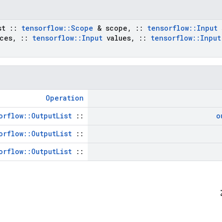
st
::
tensorflow
::
Scope
& scope
,
::
tensorflow
::
Input
ces
,
::
tensorflow
::
Input
values
,
::
tensorflow
::
Input
Operation
orflow::OutputList
::
o
orflow::OutputList
::
orflow::OutputList
::
ة