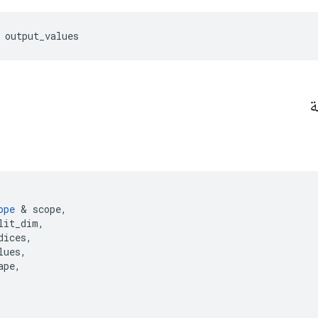
 output_values
ة
ope
&
scope
,
lit_dim
,
dices
,
lues
,
ape
,