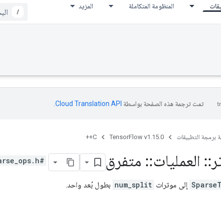
يقات
المنظومة المتكاملة
المزيد
/
تمت ترجمة هذه الصفحة بواسطة
Cloud Translation API‏
.
ة برمجة التطبيقات
TensorFlow v1.15.0
C++
ر
::
العمليات
::
متفرق
#include <sparse_ops.h>
Sparse
إلى موترات
num_split
بطول بُعد واحد.