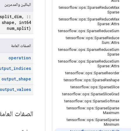
Attrs
البنائين والمدمرين
tensorflow
::
ops
::
Sparse
Reduce
Max
Sparse
split
_
dim
,
::
tensorflow
::
ops
::
Sparse
Reduce
Max
shape
,
int64
Sparse
::
Attrs
num
_
split)
tensorflow
::
ops
::
Sparse
Reduce
Sum
tensorflow
::
ops
::
Sparse
Reduce
Sum
::
Attrs
الصفات العامة
tensorflow
::
ops
::
Sparse
Reduce
Sum
Sparse
operation
tensorflow
::
ops
::
Sparse
Reduce
Sum
Sparse
::
Attrs
utput
_
indices
tensorflow
::
ops
::
Sparse
Reorder
output
_
shape
tensorflow
::
ops
::
Sparse
Reshape
tensorflow
::
ops
::
Sparse
Slice
output
_
values
tensorflow
::
ops
::
Sparse
Slice
Grad
tensorflow
::
ops
::
Sparse
Softmax
tensorflow
::
ops
::
Sparse
Sparse
الصفات العام
Maximum
tensorflow
::
ops
::
Sparse
Sparse
Minimum