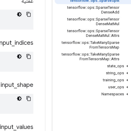
عملية
tensorflow
::
ops
::
Sparse
Split
tensorflow
::
ops
::
Sparse
Tensor
Dense
Add
tensorflow
::
ops
::
Sparse
Tensor
Dense
Mat
Mul
tensorflow
::
ops
::
Sparse
Tensor
Dense
Mat
Mul
::
Attrs
input
_
indices
tensorflow
::
ops
::
Take
Many
Sparse
From
Tensors
Map
tensorflow
::
ops
::
Take
Many
Sparse
From
Tensors
Map
::
Attrs
state
_
ops
string
_
ops
training
_
ops
input
_
shape
user
_
ops
Namespaces
input
_
values