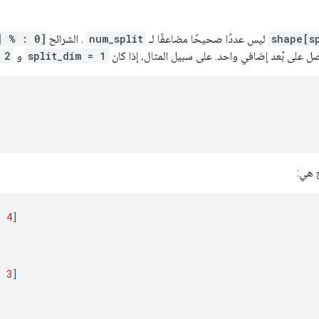
shape[s
ليس عددًا صحيحًا مضاعفًا لـ
num_split
. الشرائح
m] %
 على بُعد إضافي واحد. على سبيل المثال، إذا كان
split_dim = 1
و
 2
ج هي:
,
4
]
,
3
]