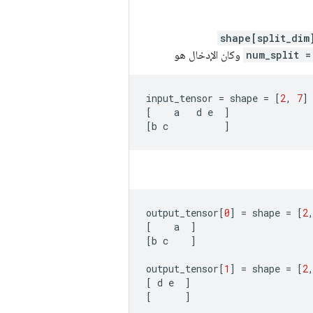
[0 : shape[split_di
num_split =
وكان الإدخال هو
input_tensor
=
shape
=
[
2
,
7
]
[
a
d
e
]
[
b
c
]
output_tensor
[
0
]
=
shape
=
[
2
[
a
]
[
b
c
]
output_tensor
[
1
]
=
shape
=
[
2
[
d
e
]
[
]