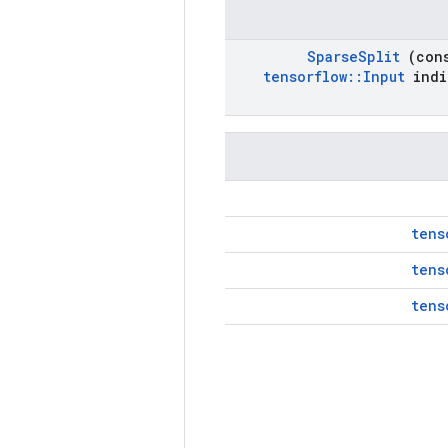
Sparse
Split
(con
tensorflow
::
Input
indi
tens
tens
tens