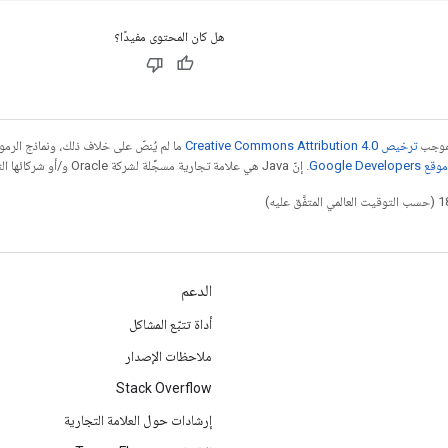
هل كان المحتوى مفيدًا؟
بموجب
ترخيص Creative Commons Attribution 4.0‏
ما لم يُنصّ على خلاف ذلك، ونماذج الر
Google Dev‏
. إنّ Java هي علامة تجارية مسجَّلة لشركة Oracle و/أو شركائها التابعين.
الدعم
أداة تتبّع المشاكل
ملاحظات الإصدار
Stack Overflow
إرشادات حول العلامة التجارية