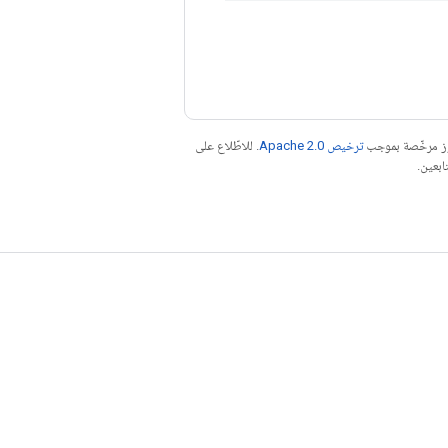
موز مرخّصة بموجب
ترخيص Apache 2.0‏
. للاطّلاع على