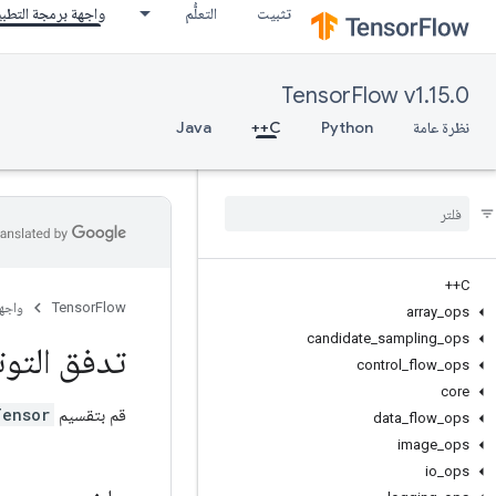
تثبيت
التعلُّم
واجهة برمجة التطب
TensorFlow v1.15.0
نظرة عامة
Python
C++
Java
C++
TensorFlow
واجه
array
_
ops
candidate
_
sampling
_
ops
تدفق التوت
control
_
flow
_
ops
core
قم بتقسيم
Tensor
data
_
flow
_
ops
image
_
ops
io
_
ops