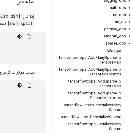
ملخص
logging
_
ops
math
_
ops
nn
_
ops
إذا كان
plit_dim]
no
_
op
num_split]
تحصل
parsing
_
ops
random
_
ops
sparse
_
ops
نظرة عامّة
tensorflow
::
ops
::
Add
Many
Sparse
To
Tensors
Map
tensorflow
::
ops
::
Add
Many
Sparse
To
بيانيا موترات الإخرا
Tensors
Map
::
Attrs
tensorflow
::
ops
::
Add
Sparse
To
Tensors
Map
tensorflow
::
ops
::
Add
Sparse
To
Tensors
Map
::
Attrs
tensorflow
::
ops
::
Deserialize
Many
Sparse
tensorflow
::
ops
::
Deserialize
Sparse
tensorflow
::
ops
::
Serialize
Many
Sparse