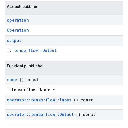
Attributi pubblici
operation
Operation
output
::
tensorflow::Output
Funzioni pubbliche
node
() const
::tensorflow::Node *
operator
::
tensorflow
::
Input
() const
operator
::
tensorflow
::
Output
() const