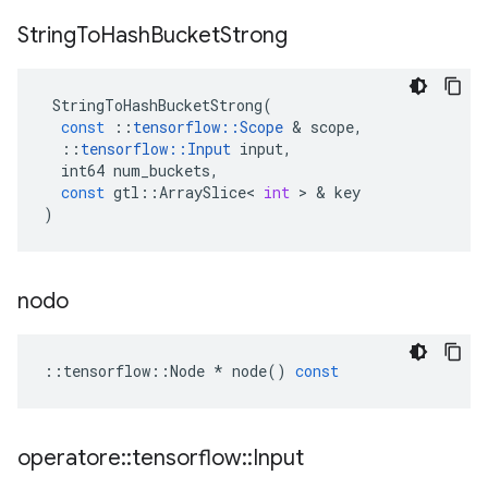
String
To
Hash
Bucket
Strong
StringToHashBucketStrong
(
const
::
tensorflow
::
Scope
&
scope
,
::
tensorflow
::
Input
input
,
int64
num_buckets
,
const
gtl
::
ArraySlice
<
int
>
&
key
)
nodo
::
tensorflow
::
Node
*
node
()
const
operatore
::
tensorflow
::
Input