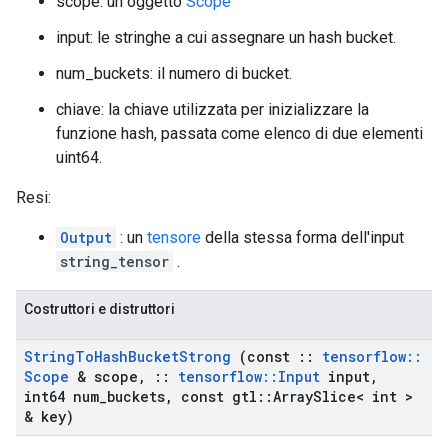
scope: un oggetto
Scope
input: le stringhe a cui assegnare un hash bucket.
num_buckets: il numero di bucket.
chiave: la chiave utilizzata per inizializzare la
funzione hash, passata come elenco di due elementi
uint64.
Resi:
Output
: un
tensore
della stessa forma dell'input
string_tensor
.
Costruttori e distruttori
String
To
Hash
Bucket
Strong
(const
::
tensorflow
::
Scope
& scope
,
::
tensorflow
::
Input
input
,
int64 num
_
buckets
,
const gtl
::
Array
Slice< int >
& key)