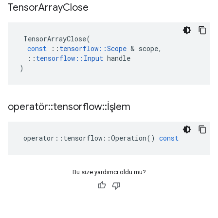
Tensor
Array
Close
TensorArrayClose
(
const
::
tensorflow
::
Scope
&
scope
,
::
tensorflow
::
Input
handle
)
operatör
::
tensorflow
::
İşlem
operator
::
tensorflow
::
Operation
()
const
Bu size yardımcı oldu mu?