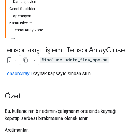
Kamu işlevleri
Genel özellikler
operasyon
Kamu işlevleri
TensorArrayClose
tensor akışı
::
işlem
::
Tensor
Array
Close
#include <data_flow_ops.h>
TensorArray'i
kaynak kapsayıcısından silin.
Özet
Bu, kullanıcının bir adımın/çalışmanın ortasında kaynağı
kapatıp serbest bırakmasına olanak tanır.
Argümanlar: