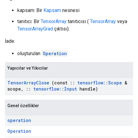
kapsam: Bir
Kapsam
nesnesi
tanıtıcı: Bir
TensorArray
tanıtıcısı (
TensorArray
veya
TensorArrayGrad
çıktısı).
İade:
oluşturulan
Operation
Yapıcılar ve Yıkıcılar
Tensor
Array
Close
(const
::
tensorflow
::
Scope
&
scope
,
::
tensorflow
::
Input
handle)
Genel özellikler
operation
Operation