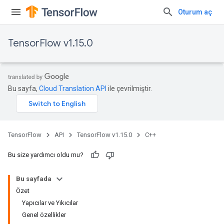
Oturum aç
TensorFlow v1.15.0
Bu sayfa,
Cloud Translation API
ile çevrilmiştir.
TensorFlow
API
TensorFlow v1.15.0
C++
Bu size yardımcı oldu mu?
Bu sayfada
Özet
Yapıcılar ve Yıkıcılar
Genel özellikler