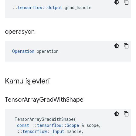
::
tensorflow::Output
 grad_handle
operasyon
Operation
 operation
Kamu işlevleri
Tensor
Array
Grad
With
Shape
TensorArrayGradWithShape
(
const
::
tensorflow
::
Scope
&
scope
,
::
tensorflow
::
Input
handle
,