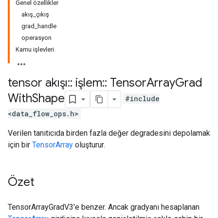
Genel özellikler
akış_çıkış
grad_handle
operasyon
Kamu işlevleri
tensor akışı
::
işlem
::
Tensor
Array
Grad
With
Shape
#include
<data_flow_ops.h>
Verilen tanıtıcıda birden fazla değer degradesini depolamak
için bir
TensorArray
oluşturur.
Özet
TensorArrayGradV3'e benzer. Ancak gradyanı hesaplanan