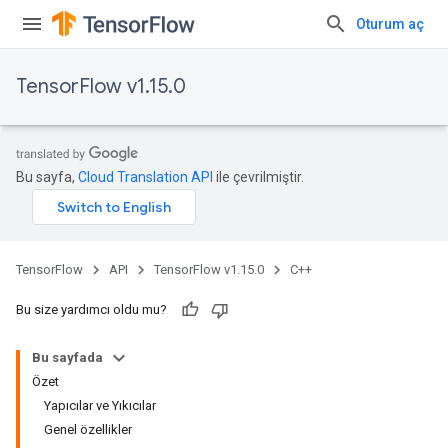
Oturum aç
TensorFlow v1.15.0
Bu sayfa,
Cloud Translation API
ile çevrilmiştir.
TensorFlow
API
TensorFlow v1.15.0
C++
Bu size yardımcı oldu mu?
Bu sayfada
Özet
Yapıcılar ve Yıkıcılar
Genel özellikler