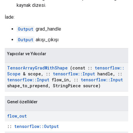
kaynak dizesi.
İade:
Output
grad_handle
Output
akışı_çıkışı
Yapıcılar ve Yıkıcılar
Tensor
Array
Grad
With
Shape
(const
::
tensorflow
::
Scope
& scope
,
::
tensorflow
::
Input
handle
,
::
tensorflow
::
Input
flow
_
in
,
::
tensorflow
::
Input
shape
_
to
_
prepend
,
String
Piece source)
Genel özellikler
flow
_
out
::
tensorflow::Output