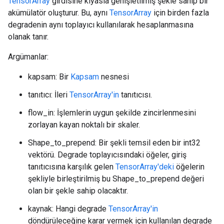
TensorArray
girdisine kıyasla genişletilmiş şekle sahip bir
akümülatör oluşturur. Bu, aynı
TensorArray
için birden fazla
degradenin aynı toplayıcı kullanılarak hesaplanmasına
olanak tanır.
Argümanlar:
kapsam: Bir
Kapsam
nesnesi
tanıtıcı: İleri
TensorArray'in
tanıtıcısı.
flow_in: İşlemlerin uygun şekilde zincirlenmesini
zorlayan kayan noktalı bir skaler.
Shape_to_prepend: Bir şekli temsil eden bir int32
vektörü. Degrade toplayıcısındaki öğeler, giriş
tanıtıcısına karşılık gelen
TensorArray'deki
öğelerin
şekliyle birleştirilmiş bu Shape_to_prepend değeri
olan bir şekle sahip olacaktır.
kaynak: Hangi degrade
TensorArray'in
döndürüleceğine karar vermek için kullanılan degrade