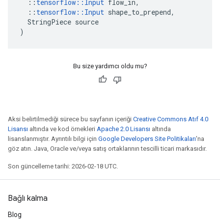
::
tensorflow
::
Input
flow_in
,
::
tensorflow
::
Input
shape_to_prepend
,
StringPiece
source
)
Bu size yardımcı oldu mu?
Aksi belirtilmediği sürece bu sayfanın içeriği
Creative Commons Atıf 4.0
Lisansı
altında ve kod örnekleri
Apache 2.0 Lisansı
altında
lisanslanmıştır. Ayrıntılı bilgi için
Google Developers Site Politikaları
'na
göz atın. Java, Oracle ve/veya satış ortaklarının tescilli ticari markasıdır.
Son güncelleme tarihi: 2026-02-18 UTC.
Bağlı kalma
Blog